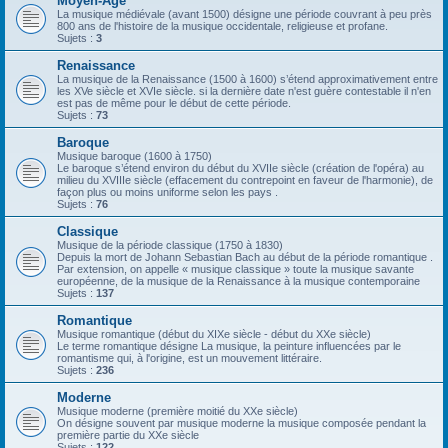
Moyen-Âge
La musique médiévale (avant 1500) désigne une période couvrant à peu près
800 ans de l'histoire de la musique occidentale, religieuse et profane.
Sujets :
3
Renaissance
La musique de la Renaissance (1500 à 1600) s’étend approximativement entre
les XVe siècle et XVIe siècle. si la dernière date n'est guère contestable il n'en
est pas de même pour le début de cette période.
Sujets :
73
Baroque
Musique baroque (1600 à 1750)
Le baroque s’étend environ du début du XVIIe siècle (création de l'opéra) au
milieu du XVIIIe siècle (effacement du contrepoint en faveur de l'harmonie), de
façon plus ou moins uniforme selon les pays .
Sujets :
76
Classique
Musique de la période classique (1750 à 1830)
Depuis la mort de Johann Sebastian Bach au début de la période romantique .
Par extension, on appelle « musique classique » toute la musique savante
européenne, de la musique de la Renaissance à la musique contemporaine
Sujets :
137
Romantique
Musique romantique (début du XIXe siècle - début du XXe siècle)
Le terme romantique désigne La musique, la peinture influencées par le
romantisme qui, à l'origine, est un mouvement littéraire.
Sujets :
236
Moderne
Musique moderne (première moitié du XXe siècle)
On désigne souvent par musique moderne la musique composée pendant la
première partie du XXe siècle
Sujets :
122