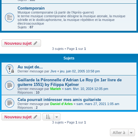
Contemporain
Musique contemporaine (à partir de l'Après-guerre)
le terme musique contemporaine désigne la musique atonale, la musique
sérielle et le dodécaphonisme, la musique répétitive et la musique
électroacoustique
Sujets :
87
Nouveau sujet
3 sujets • Page
1
sur
1
Sujets
Au sujet de...
Dernier message par
Jive
«
jeu. juin 02, 2005 10:58 pm
Gaillarde la Péronnelle d'Adrian Le Roy (in 1er livre de
guiterre 1551) by Filippa Kjølner
Dernier message par
Marieh
«
sam. févr. 10, 2024 12:05 pm
Réponses :
10
Cela pourrait intéresser mes amis guitariste
Dernier message par
Daniel d'Arles
«
sam. mars 27, 2021 1:05 am
Réponses :
2
Nouveau sujet
3 sujets • Page
1
sur
1
Aller à