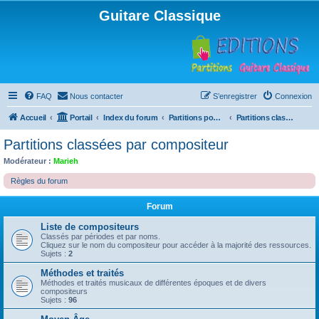
Guitare Classique
FAQ
Nous contacter
S’enregistrer
Connexion
Accueil
Portail
Index du forum
Partitions pour guitare en libre téléchargement
Partitions classées par compositeur
Partitions classées par compositeur
Modérateur :
Marieh
Règles du forum
Forum
Liste de compositeurs
Classés par périodes et par noms.
Cliquez sur le nom du compositeur pour accéder à la majorité des ressources.
Sujets :
2
Méthodes et traités
Méthodes et traités musicaux de différentes époques et de divers
compositeurs
Sujets :
96