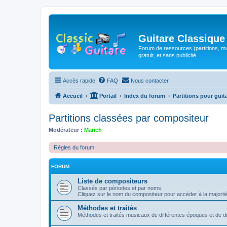
Guitare Classique
Forum de ressources (partitions, mu
gratuit, et sans publicité.
Accès rapide
FAQ
Nous contacter
Accueil
Portail
Index du forum
Partitions pour guit
Partitions classées par compositeur
Modérateur :
Marieh
Règles du forum
FORUM
Liste de compositeurs
Classés par périodes et par noms.
Cliquez sur le nom du compositeur pour accéder à la majorit
Méthodes et traités
Méthodes et traités musicaux de différentes époques et de 