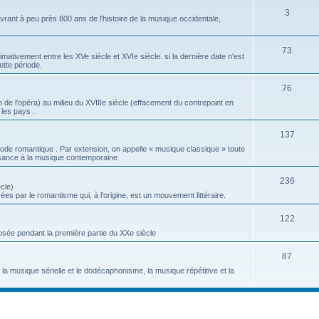
S
3
t
j
ant à peu près 800 ans de l'histoire de la musique occidentale,
u
s
e
j
S
73
t
tivement entre les XVe siècle et XVIe siècle. si la dernière date n'est
ette période.
e
u
s
t
j
S
76
 de l'opéra) au milieu du XVIIIe siècle (effacement du contrepoint en
s
e
u
 les pays .
t
j
S
137
s
e
ode romantique . Par extension, on appelle « musique classique » toute
u
sance à la musique contemporaine
t
j
s
S
236
cle)
e
es par le romantisme qui, à l'origine, est un mouvement littéraire.
u
t
j
S
122
s
ée pendant la première partie du XXe siècle
e
u
t
j
S
87
a musique sérielle et le dodécaphonisme, la musique répétitive et la
s
e
u
t
j
s
e