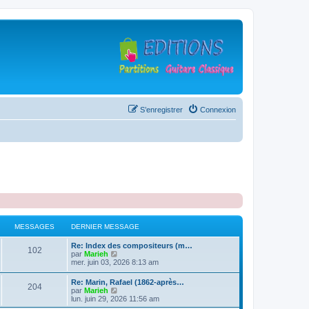
S’enregistrer
Connexion
MESSAGES
DERNIER MESSAGE
D
Re: Index des compositeurs (m…
M
102
e
V
par
Marieh
r
o
mer. juin 03, 2026 8:13 am
e
n
i
i
r
D
Re: Marin, Rafael (1862-après…
s
M
204
e
l
e
V
par
Marieh
r
e
r
o
lun. juin 29, 2026 11:56 am
s
m
d
e
n
i