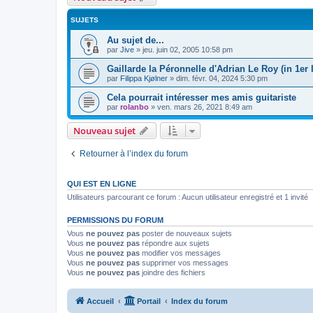
SUJETS
Au sujet de...
par
Jive
»
jeu. juin 02, 2005 10:58 pm
Gaillarde la Péronnelle d'Adrian Le Roy (in 1er l
par
Filippa Kjølner
»
dim. févr. 04, 2024 5:30 pm
Cela pourrait intéresser mes amis guitariste
par
rolanbo
»
ven. mars 26, 2021 8:49 am
Nouveau sujet
Retourner à l’index du forum
QUI EST EN LIGNE
Utilisateurs parcourant ce forum : Aucun utilisateur enregistré et 1 invité
PERMISSIONS DU FORUM
Vous
ne pouvez pas
poster de nouveaux sujets
Vous
ne pouvez pas
répondre aux sujets
Vous
ne pouvez pas
modifier vos messages
Vous
ne pouvez pas
supprimer vos messages
Vous
ne pouvez pas
joindre des fichiers
Accueil
Portail
Index du forum