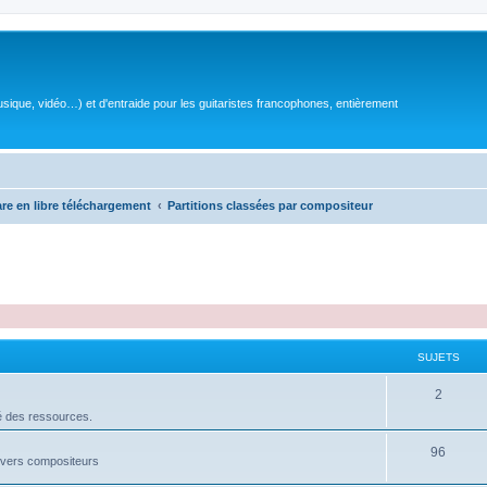
sique, vidéo…) et d'entraide pour les guitaristes francophones, entièrement
are en libre téléchargement
Partitions classées par compositeur
SUJETS
S
2
é des ressources.
u
j
S
96
divers compositeurs
e
u