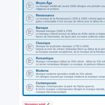
Moyen-Âge
La musique médiévale (avant 1500) désigne une période couvr
religieuse et profane.
Renaissance
La musique de la Renaissance (1500 à 1600) s’étend approxima
guère contestable il n'en est pas de même pour le début de c
Baroque
Musique baroque (1600 à 1750)
Le baroque s’étend environ du début du XVIIe siècle (création
faveur de l'harmonie), de façon plus ou moins uniforme selon
Classique
Musique de la période classique (1750 à 1830)
Depuis la mort de Johann Sebastian Bach au début de la péri
la musique savante européenne, de la musique de la Renais
Romantique
Musique romantique (début du XIXe siècle - début du XXe siè
Le terme romantique désigne La musique, la peinture influencé
Moderne
Musique moderne (première moitié du XXe siècle)
On désigne souvent par musique moderne la musique compos
Contemporain
Musique contemporaine (à partir de l'Après-guerre)
le terme musique contemporaine désigne la musique atonale, l
musique électroacoustique
Nouveau sujet