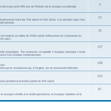
S
3
t
j
ant à peu près 800 ans de l'histoire de la musique occidentale,
u
s
e
j
S
73
t
tivement entre les XVe siècle et XVIe siècle. si la dernière date n'est
ette période.
e
u
s
t
j
S
76
 de l'opéra) au milieu du XVIIIe siècle (effacement du contrepoint en
s
e
u
 les pays .
t
j
S
137
s
e
ode romantique . Par extension, on appelle « musique classique » toute
u
sance à la musique contemporaine
t
j
s
S
236
cle)
e
es par le romantisme qui, à l'origine, est un mouvement littéraire.
u
t
j
S
122
s
ée pendant la première partie du XXe siècle
e
u
t
j
S
87
a musique sérielle et le dodécaphonisme, la musique répétitive et la
s
e
u
t
j
s
e