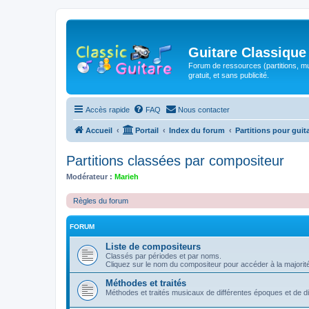
Guitare Classique
Forum de ressources (partitions, mu
gratuit, et sans publicité.
Accès rapide
FAQ
Nous contacter
Accueil
Portail
Index du forum
Partitions pour guit
Partitions classées par compositeur
Modérateur :
Marieh
Règles du forum
FORUM
Liste de compositeurs
Classés par périodes et par noms.
Cliquez sur le nom du compositeur pour accéder à la majorit
Méthodes et traités
Méthodes et traités musicaux de différentes époques et de 