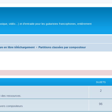
sique, vidéo…) et d'entraide pour les guitaristes francophones, entièrement
are en libre téléchargement
Partitions classées par compositeur
SUJETS
S
2
é des ressources.
u
j
S
96
divers compositeurs
e
u