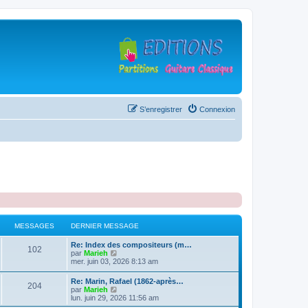
S’enregistrer
Connexion
MESSAGES
DERNIER MESSAGE
D
Re: Index des compositeurs (m…
M
102
e
V
par
Marieh
r
o
mer. juin 03, 2026 8:13 am
e
n
i
i
r
D
Re: Marin, Rafael (1862-après…
s
M
204
e
l
e
V
par
Marieh
r
e
r
o
lun. juin 29, 2026 11:56 am
s
m
d
e
n
i