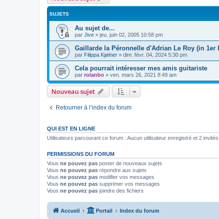
SUJETS
Au sujet de...
par
Jive
»
jeu. juin 02, 2005 10:58 pm
Gaillarde la Péronnelle d'Adrian Le Roy (in 1er l
par
Filippa Kjølner
»
dim. févr. 04, 2024 5:30 pm
Cela pourrait intéresser mes amis guitariste
par
rolanbo
»
ven. mars 26, 2021 8:49 am
Nouveau sujet
Retourner à l’index du forum
QUI EST EN LIGNE
Utilisateurs parcourant ce forum : Aucun utilisateur enregistré et 2 invités
PERMISSIONS DU FORUM
Vous
ne pouvez pas
poster de nouveaux sujets
Vous
ne pouvez pas
répondre aux sujets
Vous
ne pouvez pas
modifier vos messages
Vous
ne pouvez pas
supprimer vos messages
Vous
ne pouvez pas
joindre des fichiers
Accueil
Portail
Index du forum