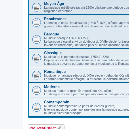
Moyen-Âge
La musique médiévale (avant 1500) désigne une période couvr
religieuse et profane.
Renaissance
La musique de la Renaissance (1500 à 1600) s’étend approxima
guère contestable il n'en est pas de même pour le début de c
Baroque
Musique baroque (1600 à 1750)
Le baroque s’étend environ du début du XVIIe siècle (création
faveur de l'harmonie), de façon plus ou moins uniforme selon
Classique
Musique de la période classique (1750 à 1830)
Depuis la mort de Johann Sebastian Bach au début de la péri
la musique savante européenne, de la musique de la Renais
Romantique
Musique romantique (début du XIXe siècle - début du XXe siè
Le terme romantique désigne La musique, la peinture influencé
Moderne
Musique moderne (première moitié du XXe siècle)
On désigne souvent par musique moderne la musique compos
Contemporain
Musique contemporaine (à partir de l'Après-guerre)
le terme musique contemporaine désigne la musique atonale, l
musique électroacoustique
Nouveau sujet