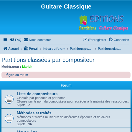
Guitare Classique
FAQ
Nous contacter
S’enregistrer
Connexion
Accueil
Portail
Index du forum
Partitions pour guitare en libre téléchargement
Partitions classées par compositeur
Partitions classées par compositeur
Modérateur :
Marieh
Règles du forum
Forum
Liste de compositeurs
Classés par périodes et par noms.
Cliquez sur le nom du compositeur pour accéder à la majorité des ressources.
Sujets :
2
Méthodes et traités
Méthodes et traités musicaux de différentes époques et de divers
compositeurs
Sujets :
96