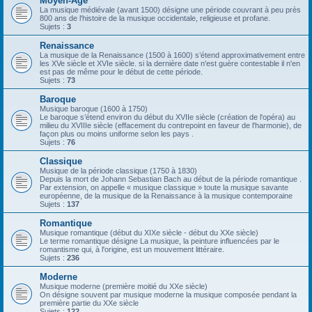
Moyen-Âge
La musique médiévale (avant 1500) désigne une période couvrant à peu près
800 ans de l'histoire de la musique occidentale, religieuse et profane.
Sujets :
3
Renaissance
La musique de la Renaissance (1500 à 1600) s’étend approximativement entre
les XVe siècle et XVIe siècle. si la dernière date n'est guère contestable il n'en
est pas de même pour le début de cette période.
Sujets :
73
Baroque
Musique baroque (1600 à 1750)
Le baroque s’étend environ du début du XVIIe siècle (création de l'opéra) au
milieu du XVIIIe siècle (effacement du contrepoint en faveur de l'harmonie), de
façon plus ou moins uniforme selon les pays .
Sujets :
76
Classique
Musique de la période classique (1750 à 1830)
Depuis la mort de Johann Sebastian Bach au début de la période romantique .
Par extension, on appelle « musique classique » toute la musique savante
européenne, de la musique de la Renaissance à la musique contemporaine
Sujets :
137
Romantique
Musique romantique (début du XIXe siècle - début du XXe siècle)
Le terme romantique désigne La musique, la peinture influencées par le
romantisme qui, à l'origine, est un mouvement littéraire.
Sujets :
236
Moderne
Musique moderne (première moitié du XXe siècle)
On désigne souvent par musique moderne la musique composée pendant la
première partie du XXe siècle
Sujets :
122