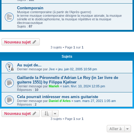
Contemporain
Musique contemporaine (à partir de l'Après-guerre)
le terme musique contemporaine désigne la musique atonale, la musique
sérielle et le dodécaphonisme, la musique répétitive et la musique
électroacoustique
Sujets :
87
Nouveau sujet
3 sujets • Page
1
sur
1
Sujets
Au sujet de...
Dernier message par
Jive
«
jeu. juin 02, 2005 10:58 pm
Gaillarde la Péronnelle d'Adrian Le Roy (in 1er livre de
guiterre 1551) by Filippa Kjølner
Dernier message par
Marieh
«
sam. févr. 10, 2024 12:05 pm
Réponses :
10
Cela pourrait intéresser mes amis guitariste
Dernier message par
Daniel d'Arles
«
sam. mars 27, 2021 1:05 am
Réponses :
2
Nouveau sujet
3 sujets • Page
1
sur
1
Aller à