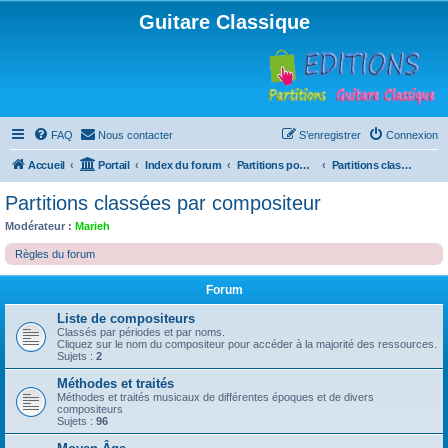
Guitare Classique
FAQ
Nous contacter
S’enregistrer
Connexion
Accueil
Portail
Index du forum
Partitions pour guitare en libre téléchargement
Partitions classées par compositeur
Partitions classées par compositeur
Modérateur :
Marieh
Règles du forum
Forum
Liste de compositeurs
Classés par périodes et par noms.
Cliquez sur le nom du compositeur pour accéder à la majorité des ressources.
Sujets :
2
Méthodes et traités
Méthodes et traités musicaux de différentes époques et de divers
compositeurs
Sujets :
96