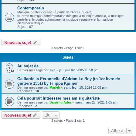
Contemporain
Musique contemporaine (à partir de l'Après-guerre)
le terme musique contemporaine désigne la musique atonale, la musique
sérielle et le dodécaphonisme, la musique répétitive et la musique
électroacoustique
Sujets :
87
Nouveau sujet
3 sujets • Page
1
sur
1
Sujets
Au sujet de...
Dernier message par
Jive
«
jeu. juin 02, 2005 10:58 pm
Gaillarde la Péronnelle d'Adrian Le Roy (in 1er livre de
guiterre 1551) by Filippa Kjølner
Dernier message par
Marieh
«
sam. févr. 10, 2024 12:05 pm
Réponses :
10
Cela pourrait intéresser mes amis guitariste
Dernier message par
Daniel d'Arles
«
sam. mars 27, 2021 1:05 am
Réponses :
2
Nouveau sujet
3 sujets • Page
1
sur
1
Aller à