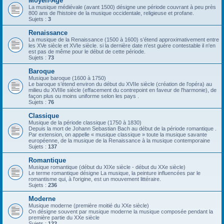
Moyen-Âge
La musique médiévale (avant 1500) désigne une période couvrant à peu près
800 ans de l'histoire de la musique occidentale, religieuse et profane.
Sujets :
3
Renaissance
La musique de la Renaissance (1500 à 1600) s’étend approximativement entre
les XVe siècle et XVIe siècle. si la dernière date n'est guère contestable il n'en
est pas de même pour le début de cette période.
Sujets :
73
Baroque
Musique baroque (1600 à 1750)
Le baroque s’étend environ du début du XVIIe siècle (création de l'opéra) au
milieu du XVIIIe siècle (effacement du contrepoint en faveur de l'harmonie), de
façon plus ou moins uniforme selon les pays .
Sujets :
76
Classique
Musique de la période classique (1750 à 1830)
Depuis la mort de Johann Sebastian Bach au début de la période romantique .
Par extension, on appelle « musique classique » toute la musique savante
européenne, de la musique de la Renaissance à la musique contemporaine
Sujets :
137
Romantique
Musique romantique (début du XIXe siècle - début du XXe siècle)
Le terme romantique désigne La musique, la peinture influencées par le
romantisme qui, à l'origine, est un mouvement littéraire.
Sujets :
236
Moderne
Musique moderne (première moitié du XXe siècle)
On désigne souvent par musique moderne la musique composée pendant la
première partie du XXe siècle
Sujets :
122