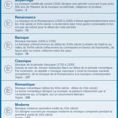
Moyen-Âge
La musique médiévale (avant 1500) désigne une période couvrant à peu près
800 ans de l'histoire de la musique occidentale, religieuse et profane.
Sujets :
3
Renaissance
La musique de la Renaissance (1500 à 1600) s’étend approximativement entre
les XVe siècle et XVIe siècle. si la dernière date n'est guère contestable il n'en
est pas de même pour le début de cette période.
Sujets :
73
Baroque
Musique baroque (1600 à 1750)
Le baroque s’étend environ du début du XVIIe siècle (création de l'opéra) au
milieu du XVIIIe siècle (effacement du contrepoint en faveur de l'harmonie), de
façon plus ou moins uniforme selon les pays .
Sujets :
76
Classique
Musique de la période classique (1750 à 1830)
Depuis la mort de Johann Sebastian Bach au début de la période romantique .
Par extension, on appelle « musique classique » toute la musique savante
européenne, de la musique de la Renaissance à la musique contemporaine
Sujets :
137
Romantique
Musique romantique (début du XIXe siècle - début du XXe siècle)
Le terme romantique désigne La musique, la peinture influencées par le
romantisme qui, à l'origine, est un mouvement littéraire.
Sujets :
236
Moderne
Musique moderne (première moitié du XXe siècle)
On désigne souvent par musique moderne la musique composée pendant la
première partie du XXe siècle
Sujets :
122