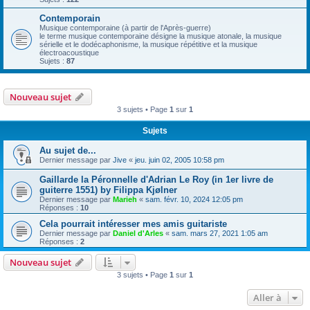
Contemporain
Musique contemporaine (à partir de l'Après-guerre)
le terme musique contemporaine désigne la musique atonale, la musique
sérielle et le dodécaphonisme, la musique répétitive et la musique
électroacoustique
Sujets :
87
Nouveau sujet
3 sujets • Page
1
sur
1
Sujets
Au sujet de...
Dernier message par
Jive
«
jeu. juin 02, 2005 10:58 pm
Gaillarde la Péronnelle d'Adrian Le Roy (in 1er livre de
guiterre 1551) by Filippa Kjølner
Dernier message par
Marieh
«
sam. févr. 10, 2024 12:05 pm
Réponses :
10
Cela pourrait intéresser mes amis guitariste
Dernier message par
Daniel d'Arles
«
sam. mars 27, 2021 1:05 am
Réponses :
2
Nouveau sujet
3 sujets • Page
1
sur
1
Aller à