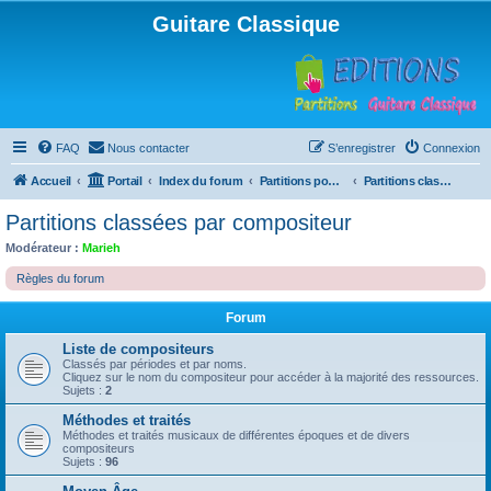
Guitare Classique
FAQ
Nous contacter
S’enregistrer
Connexion
Accueil
Portail
Index du forum
Partitions pour guitare en libre téléchargement
Partitions classées par compositeur
Partitions classées par compositeur
Modérateur :
Marieh
Règles du forum
Forum
Liste de compositeurs
Classés par périodes et par noms.
Cliquez sur le nom du compositeur pour accéder à la majorité des ressources.
Sujets :
2
Méthodes et traités
Méthodes et traités musicaux de différentes époques et de divers
compositeurs
Sujets :
96