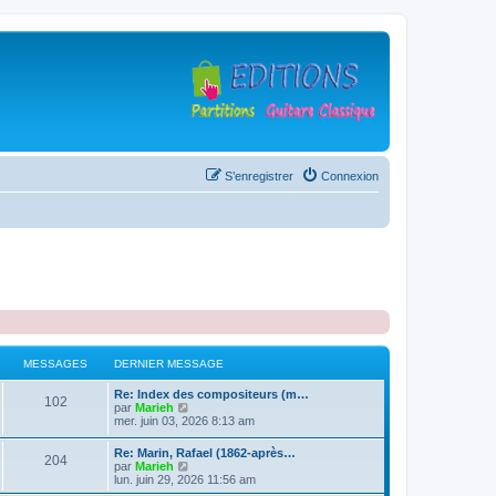
S’enregistrer
Connexion
MESSAGES
DERNIER MESSAGE
D
Re: Index des compositeurs (m…
M
102
e
V
par
Marieh
r
o
mer. juin 03, 2026 8:13 am
e
n
i
i
r
D
Re: Marin, Rafael (1862-après…
s
M
204
e
l
e
V
par
Marieh
r
e
r
o
lun. juin 29, 2026 11:56 am
s
m
d
e
n
i