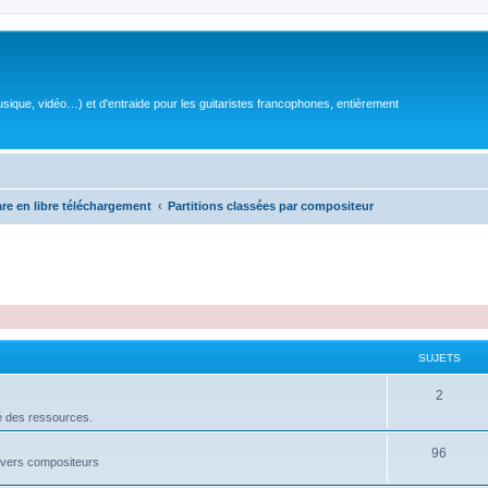
sique, vidéo…) et d'entraide pour les guitaristes francophones, entièrement
are en libre téléchargement
Partitions classées par compositeur
SUJETS
S
2
é des ressources.
u
j
S
96
divers compositeurs
e
u