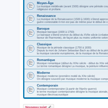
Moyen-Âge
La musique médiévale (avant 1500) désigne une période couvr
religieuse et profane.
Renaissance
La musique de la Renaissance (1500 à 1600) s’étend approxima
guère contestable il n'en est pas de même pour le début de c
Baroque
Musique baroque (1600 à 1750)
Le baroque s’étend environ du début du XVIIe siècle (création
faveur de l'harmonie), de façon plus ou moins uniforme selon
Classique
Musique de la période classique (1750 à 1830)
Depuis la mort de Johann Sebastian Bach au début de la péri
la musique savante européenne, de la musique de la Renais
Romantique
Musique romantique (début du XIXe siècle - début du XXe siè
Le terme romantique désigne La musique, la peinture influencé
Moderne
Musique moderne (première moitié du XXe siècle)
On désigne souvent par musique moderne la musique compos
Contemporain
Musique contemporaine (à partir de l'Après-guerre)
le terme musique contemporaine désigne la musique atonale, l
musique électroacoustique
Nouveau sujet