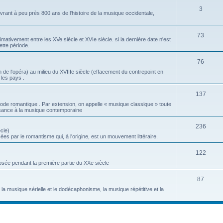
S
3
t
j
ant à peu près 800 ans de l'histoire de la musique occidentale,
u
s
e
j
S
73
t
tivement entre les XVe siècle et XVIe siècle. si la dernière date n'est
ette période.
e
u
s
t
j
S
76
 de l'opéra) au milieu du XVIIIe siècle (effacement du contrepoint en
s
e
u
 les pays .
t
j
S
137
s
e
ode romantique . Par extension, on appelle « musique classique » toute
u
sance à la musique contemporaine
t
j
s
S
236
cle)
e
es par le romantisme qui, à l'origine, est un mouvement littéraire.
u
t
j
S
122
s
ée pendant la première partie du XXe siècle
e
u
t
j
S
87
a musique sérielle et le dodécaphonisme, la musique répétitive et la
s
e
u
t
j
s
e