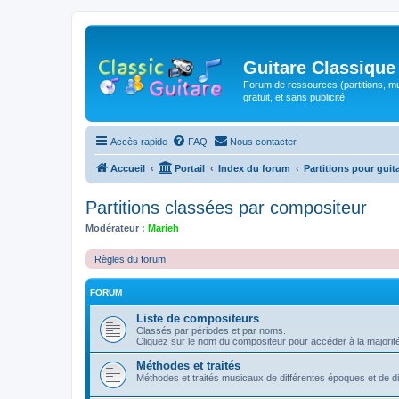
Guitare Classique
Forum de ressources (partitions, mu
gratuit, et sans publicité.
Accès rapide
FAQ
Nous contacter
Accueil
Portail
Index du forum
Partitions pour guit
Partitions classées par compositeur
Modérateur :
Marieh
Règles du forum
FORUM
Liste de compositeurs
Classés par périodes et par noms.
Cliquez sur le nom du compositeur pour accéder à la majorit
Méthodes et traités
Méthodes et traités musicaux de différentes époques et de 