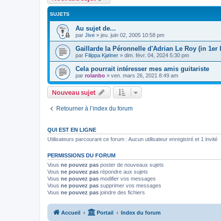
SUJETS
Au sujet de...
par
Jive
»
jeu. juin 02, 2005 10:58 pm
Gaillarde la Péronnelle d'Adrian Le Roy (in 1er l
par
Filippa Kjølner
»
dim. févr. 04, 2024 5:30 pm
Cela pourrait intéresser mes amis guitariste
par
rolanbo
»
ven. mars 26, 2021 8:49 am
Nouveau sujet
Retourner à l’index du forum
QUI EST EN LIGNE
Utilisateurs parcourant ce forum : Aucun utilisateur enregistré et 1 invité
PERMISSIONS DU FORUM
Vous
ne pouvez pas
poster de nouveaux sujets
Vous
ne pouvez pas
répondre aux sujets
Vous
ne pouvez pas
modifier vos messages
Vous
ne pouvez pas
supprimer vos messages
Vous
ne pouvez pas
joindre des fichiers
Accueil
Portail
Index du forum