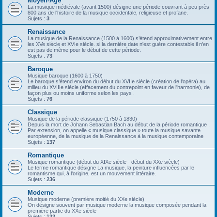
Moyen-Âge
La musique médiévale (avant 1500) désigne une période couvrant à peu près
800 ans de l'histoire de la musique occidentale, religieuse et profane.
Sujets :
3
Renaissance
La musique de la Renaissance (1500 à 1600) s’étend approximativement entre
les XVe siècle et XVIe siècle. si la dernière date n'est guère contestable il n'en
est pas de même pour le début de cette période.
Sujets :
73
Baroque
Musique baroque (1600 à 1750)
Le baroque s’étend environ du début du XVIIe siècle (création de l'opéra) au
milieu du XVIIIe siècle (effacement du contrepoint en faveur de l'harmonie), de
façon plus ou moins uniforme selon les pays .
Sujets :
76
Classique
Musique de la période classique (1750 à 1830)
Depuis la mort de Johann Sebastian Bach au début de la période romantique .
Par extension, on appelle « musique classique » toute la musique savante
européenne, de la musique de la Renaissance à la musique contemporaine
Sujets :
137
Romantique
Musique romantique (début du XIXe siècle - début du XXe siècle)
Le terme romantique désigne La musique, la peinture influencées par le
romantisme qui, à l'origine, est un mouvement littéraire.
Sujets :
236
Moderne
Musique moderne (première moitié du XXe siècle)
On désigne souvent par musique moderne la musique composée pendant la
première partie du XXe siècle
Sujets :
122