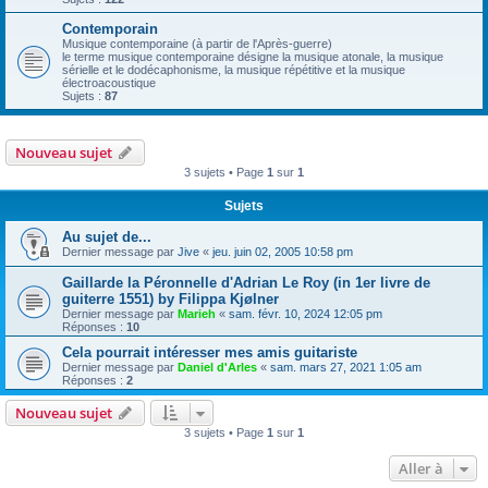
Contemporain
Musique contemporaine (à partir de l'Après-guerre)
le terme musique contemporaine désigne la musique atonale, la musique
sérielle et le dodécaphonisme, la musique répétitive et la musique
électroacoustique
Sujets :
87
Nouveau sujet
3 sujets • Page
1
sur
1
Sujets
Au sujet de...
Dernier message par
Jive
«
jeu. juin 02, 2005 10:58 pm
Gaillarde la Péronnelle d'Adrian Le Roy (in 1er livre de
guiterre 1551) by Filippa Kjølner
Dernier message par
Marieh
«
sam. févr. 10, 2024 12:05 pm
Réponses :
10
Cela pourrait intéresser mes amis guitariste
Dernier message par
Daniel d'Arles
«
sam. mars 27, 2021 1:05 am
Réponses :
2
Nouveau sujet
3 sujets • Page
1
sur
1
Aller à