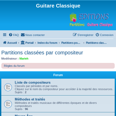
Guitare Classique
FAQ
Nous contacter
S’enregistrer
Connexion
Accueil
Portail
Index du forum
Partitions pour guitare en libre téléchargement
Partitions classées par compositeur
Partitions classées par compositeur
Modérateur :
Marieh
Règles du forum
Forum
Liste de compositeurs
Classés par périodes et par noms.
Cliquez sur le nom du compositeur pour accéder à la majorité des ressources.
Sujets :
2
Méthodes et traités
Méthodes et traités musicaux de différentes époques et de divers
compositeurs
Sujets :
96