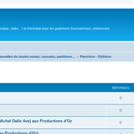
sique, vidéo…) et d'entraide pour les guitaristes francophones, entièrement
ouvelles de toutes sortes, concerts, partitions…
Parutions - Editions
RÉPONSES
R
0
é
R
0
p
é
(Michel Dalle Ave) aux Productions d'Oz
o
R
0
p
n
é
es Productions d'Oz)
o