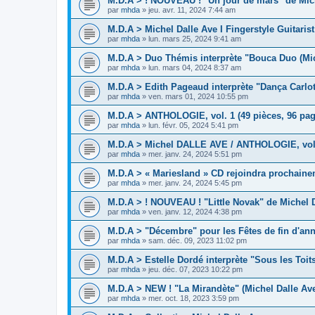
M.D.A > ! NOUVEAU ! "Un jour de mars" de Mich
par
mhda
»
jeu. avr. 11, 2024 7:44 am
M.D.A > Michel Dalle Ave I Fingerstyle Guitaris
par
mhda
»
lun. mars 25, 2024 9:41 am
M.D.A > Duo Thémis interprète "Bouca Duo (Mic
par
mhda
»
lun. mars 04, 2024 8:37 am
M.D.A > Edith Pageaud interprète "Dança Carlot
par
mhda
»
ven. mars 01, 2024 10:55 pm
M.D.A > ANTHOLOGIE, vol. 1 (49 pièces, 96 pag
par
mhda
»
lun. févr. 05, 2024 5:41 pm
M.D.A > Michel DALLE AVE / ANTHOLOGIE, vol.1
par
mhda
»
mer. janv. 24, 2024 5:51 pm
M.D.A > « Mariesland » CD rejoindra prochaine
par
mhda
»
mer. janv. 24, 2024 5:45 pm
M.D.A > ! NOUVEAU ! "Little Novak" de Michel D
par
mhda
»
ven. janv. 12, 2024 4:38 pm
M.D.A > "Décembre" pour les Fêtes de fin d'an
par
mhda
»
sam. déc. 09, 2023 11:02 pm
M.D.A > Estelle Dordé interprète "Sous les Toit
par
mhda
»
jeu. déc. 07, 2023 10:22 pm
M.D.A > NEW ! "La Mirandète" (Michel Dalle Av
par
mhda
»
mer. oct. 18, 2023 3:59 pm