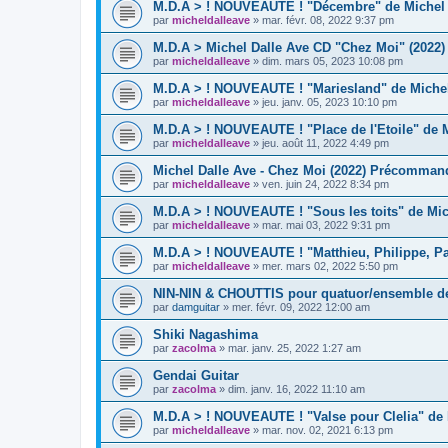
M.D.A > ! NOUVEAUTE ! "Décembre" de Michel D
par
micheldalleave
»
mar. févr. 08, 2022 9:37 pm
M.D.A > Michel Dalle Ave CD "Chez Moi" (2022) 
par
micheldalleave
»
dim. mars 05, 2023 10:08 pm
M.D.A > ! NOUVEAUTE ! "Mariesland" de Michel
par
micheldalleave
»
jeu. janv. 05, 2023 10:10 pm
M.D.A > ! NOUVEAUTE ! "Place de l'Etoile" de M
par
micheldalleave
»
jeu. août 11, 2022 4:49 pm
Michel Dalle Ave - Chez Moi (2022) Précommand
par
micheldalleave
»
ven. juin 24, 2022 8:34 pm
M.D.A > ! NOUVEAUTE ! "Sous les toits" de Mic
par
micheldalleave
»
mar. mai 03, 2022 9:31 pm
M.D.A > ! NOUVEAUTE ! "Matthieu, Philippe, Paul
par
micheldalleave
»
mer. mars 02, 2022 5:50 pm
NIN-NIN & CHOUTTIS pour quatuor/ensemble d
par
damguitar
»
mer. févr. 09, 2022 12:00 am
Shiki Nagashima
par
zacolma
»
mar. janv. 25, 2022 1:27 am
Gendai Guitar
par
zacolma
»
dim. janv. 16, 2022 11:10 am
M.D.A > ! NOUVEAUTE ! "Valse pour Clelia" de 
par
micheldalleave
»
mar. nov. 02, 2021 6:13 pm