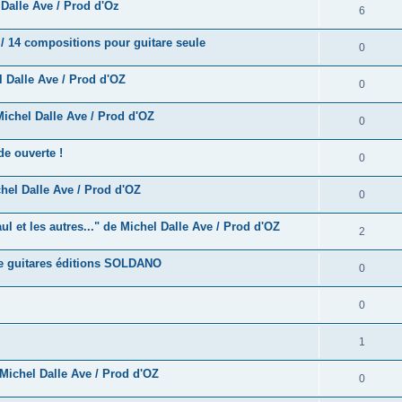
e
alle Ave / Prod d'Oz
o
R
6
s
p
s
n
é
e
/ 14 compositions pour guitare seule
o
R
0
s
p
s
n
é
e
 Dalle Ave / Prod d'OZ
o
R
0
s
p
s
n
é
e
ichel Dalle Ave / Prod d'OZ
o
R
0
s
p
s
n
é
e
e ouverte !
o
R
0
s
p
s
n
é
e
hel Dalle Ave / Prod d'OZ
o
R
0
s
p
s
n
é
e
 et les autres..." de Michel Dalle Ave / Prod d'OZ
o
R
2
s
p
s
n
é
e
e guitares éditions SOLDANO
o
R
0
s
p
s
n
é
e
o
R
0
s
p
s
n
é
e
o
R
1
s
p
s
n
é
e
Michel Dalle Ave / Prod d'OZ
o
R
0
s
p
s
n
é