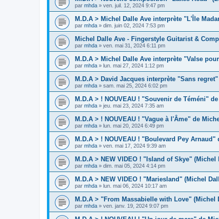
par
mhda
»
ven. juil. 12, 2024 9:47 pm
M.D.A > Michel Dalle Ave interprète "L'Île Mad
par
mhda
»
dim. juin 02, 2024 7:53 pm
Michel Dalle Ave - Fingerstyle Guitarist & Comp
par
mhda
»
ven. mai 31, 2024 6:11 pm
M.D.A > Michel Dalle Ave interprète "Valse pour
par
mhda
»
lun. mai 27, 2024 1:12 pm
M.D.A > David Jacques interprète "Sans regret"
par
mhda
»
sam. mai 25, 2024 6:02 pm
M.D.A > ! NOUVEAU ! "Souvenir de Téméni" de 
par
mhda
»
jeu. mai 23, 2024 7:35 am
M.D.A > ! NOUVEAU ! "Vague à l'Âme" de Michel
par
mhda
»
lun. mai 20, 2024 6:49 pm
M.D.A > ! NOUVEAU ! "Boulevard Pey Arnaud" d
par
mhda
»
ven. mai 17, 2024 9:39 am
M.D.A > NEW VIDEO ! "Island of Skye" (Michel 
par
mhda
»
dim. mai 05, 2024 4:14 pm
M.D.A > NEW VIDEO ! "Mariesland" (Michel Dal
par
mhda
»
lun. mai 06, 2024 10:17 am
M.D.A > "From Massabielle with Love" (Michel 
par
mhda
»
ven. janv. 19, 2024 9:07 pm