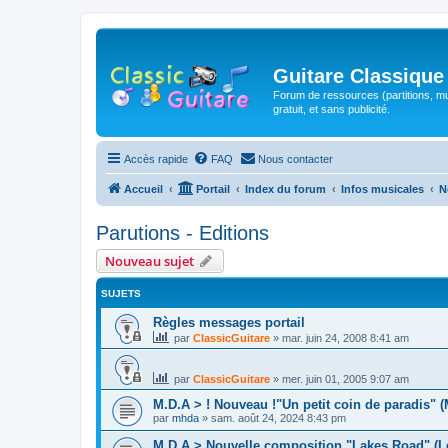
Guitare Classique
Forum de ressources (partitions, mu
gratuit, et sans publicité.
Accès rapide
FAQ
Nous contacter
Accueil
Portail
Index du forum
Infos musicales
N
Parutions - Editions
Nouveau sujet
SUJETS
Règles messages portail
par
ClassicGuitare
»
mar. juin 24, 2008 8:41 am
par
ClassicGuitare
»
mer. juin 01, 2005 9:07 am
M.D.A > ! Nouveau !"Un petit coin de paradis" 
par
mhda
»
sam. août 24, 2024 8:43 pm
M.D.A > Nouvelle composition "Lakes Road" (L