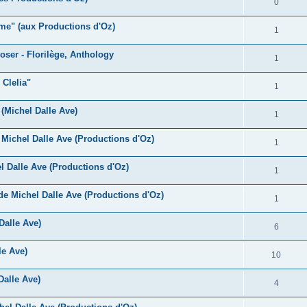
R
0
s
p
n
é
e
ame" (aux Productions d'Oz)
o
R
1
s
p
s
n
é
e
oser - Florilège, Anthology
o
R
1
s
p
s
n
é
e
 Clelia"
o
R
1
s
p
s
n
é
e
 (Michel Dalle Ave)
o
R
1
s
p
s
n
é
e
Michel Dalle Ave (Productions d'Oz)
o
R
1
s
p
s
n
é
e
 Dalle Ave (Productions d'Oz)
o
R
1
s
p
s
n
é
e
e Michel Dalle Ave (Productions d'Oz)
o
R
1
s
p
s
n
é
e
Dalle Ave)
o
R
6
s
p
s
n
é
e
le Ave)
o
R
10
s
p
s
n
é
e
Dalle Ave)
o
R
4
s
p
s
n
é
e