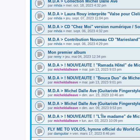
M.D.A > Collection Michel Dalle Ave
par
mhda
»
mer. oct. 18, 2023 4:32 pm
M.D.A > Laura Rouy interprète "Valse pour Cleli
par
mhda
»
jeu. sept. 07, 2023 11:04 pm
M.D.A > CD "Chez Moi" version numérique / So
par
mhda
»
mer. sept. 06, 2023 4:32 pm
M.D.A > Contribution Nouveau CD "Mariesland"
par
mhda
»
mer. sept. 06, 2023 4:29 pm
Mon premier album
par
remy
»
jeu. mai 04, 2023 12:34 pm
M.D.A > ! NOUVEAUTE ! "Ramada Hôtel" de Mich
par
micheldalleave
»
mar. juin 13, 2023 9:03 pm
M.D.A > ! NOUVEAUTE ! "Bouca Duo" de Michel 
par
micheldalleave
»
mar. juin 13, 2023 9:01 pm
M.D.A > Michel Dalle Ave (Guitariste Fingerstyl
par
micheldalleave
»
dim. avr. 23, 2023 10:46 am
M.D.A > Michel Dalle Ave (Guitariste Fingersty
par
micheldalleave
»
dim. avr. 09, 2023 9:53 pm
M.D.A > ! NOUVEAUTE ! "L'Île madame" de Mich
par
micheldalleave
»
lun. avr. 03, 2023 10:09 pm
FLY ME TO VOLOS, hymne officiel du World Gu
par
damguitar
»
ven. mars 17, 2023 8:46 pm