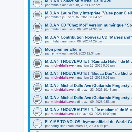
M.D.A > Collection Michel Dalle Ave
par
mhda
»
mer. oct. 18, 2023 4:32 pm
M.D.A > Laura Rouy interprète "Valse pour Cleli
par
mhda
»
jeu. sept. 07, 2023 11:04 pm
M.D.A > CD "Chez Moi" version numérique / So
par
mhda
»
mer. sept. 06, 2023 4:32 pm
M.D.A > Contribution Nouveau CD "Mariesland"
par
mhda
»
mer. sept. 06, 2023 4:29 pm
Mon premier album
par
remy
»
jeu. mai 04, 2023 12:34 pm
M.D.A > ! NOUVEAUTE ! "Ramada Hôtel" de Mich
par
micheldalleave
»
mar. juin 13, 2023 9:03 pm
M.D.A > ! NOUVEAUTE ! "Bouca Duo" de Michel 
par
micheldalleave
»
mar. juin 13, 2023 9:01 pm
M.D.A > Michel Dalle Ave (Guitariste Fingerstyl
par
micheldalleave
»
dim. avr. 23, 2023 10:46 am
M.D.A > Michel Dalle Ave (Guitariste Fingersty
par
micheldalleave
»
dim. avr. 09, 2023 9:53 pm
M.D.A > ! NOUVEAUTE ! "L'Île madame" de Mich
par
micheldalleave
»
lun. avr. 03, 2023 10:09 pm
FLY ME TO VOLOS, hymne officiel du World Gu
par
damguitar
»
ven. mars 17, 2023 8:46 pm