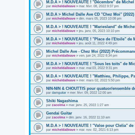
M.D.A > ! NOUVEAUTE ! "Décembre" de Michel D
par
micheldalleave
»
mar. févr. 08, 2022 9:37 pm
M.D.A > Michel Dalle Ave CD "Chez Moi" (2022) 
par
micheldalleave
»
dim. mars 05, 2023 10:08 pm
M.D.A > ! NOUVEAUTE ! "Mariesland" de Michel
par
micheldalleave
»
jeu. janv. 05, 2023 10:10 pm
M.D.A > ! NOUVEAUTE ! "Place de l'Etoile" de M
par
micheldalleave
»
jeu. août 11, 2022 4:49 pm
Michel Dalle Ave - Chez Moi (2022) Précommand
par
micheldalleave
»
ven. juin 24, 2022 8:34 pm
M.D.A > ! NOUVEAUTE ! "Sous les toits" de Mic
par
micheldalleave
»
mar. mai 03, 2022 9:31 pm
M.D.A > ! NOUVEAUTE ! "Matthieu, Philippe, Paul
par
micheldalleave
»
mer. mars 02, 2022 5:50 pm
NIN-NIN & CHOUTTIS pour quatuor/ensemble d
par
damguitar
»
mer. févr. 09, 2022 12:00 am
Shiki Nagashima
par
zacolma
»
mar. janv. 25, 2022 1:27 am
Gendai Guitar
par
zacolma
»
dim. janv. 16, 2022 11:10 am
M.D.A > ! NOUVEAUTE ! "Valse pour Clelia" de 
par
micheldalleave
»
mar. nov. 02, 2021 6:13 pm