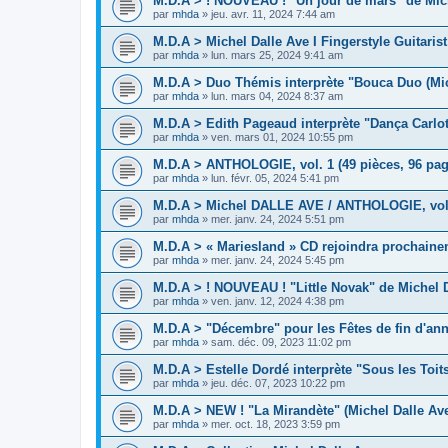
M.D.A > ! NOUVEAU ! "Un jour de mars" de Mich
par
mhda
»
jeu. avr. 11, 2024 7:44 am
M.D.A > Michel Dalle Ave I Fingerstyle Guitaris
par
mhda
»
lun. mars 25, 2024 9:41 am
M.D.A > Duo Thémis interprète "Bouca Duo (Mic
par
mhda
»
lun. mars 04, 2024 8:37 am
M.D.A > Edith Pageaud interprète "Dança Carlot
par
mhda
»
ven. mars 01, 2024 10:55 pm
M.D.A > ANTHOLOGIE, vol. 1 (49 pièces, 96 pag
par
mhda
»
lun. févr. 05, 2024 5:41 pm
M.D.A > Michel DALLE AVE / ANTHOLOGIE, vol.1
par
mhda
»
mer. janv. 24, 2024 5:51 pm
M.D.A > « Mariesland » CD rejoindra prochaine
par
mhda
»
mer. janv. 24, 2024 5:45 pm
M.D.A > ! NOUVEAU ! "Little Novak" de Michel D
par
mhda
»
ven. janv. 12, 2024 4:38 pm
M.D.A > "Décembre" pour les Fêtes de fin d'an
par
mhda
»
sam. déc. 09, 2023 11:02 pm
M.D.A > Estelle Dordé interprète "Sous les Toit
par
mhda
»
jeu. déc. 07, 2023 10:22 pm
M.D.A > NEW ! "La Mirandète" (Michel Dalle Av
par
mhda
»
mer. oct. 18, 2023 3:59 pm