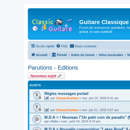
Guitare Classique
Forum de ressources (partitions, mu
gratuit, et sans publicité.
Accès rapide
FAQ
Nous contacter
Accueil
Portail
Index du forum
Infos musicales
N
Parutions - Editions
Nouveau sujet
SUJETS
Règles messages portail
par
ClassicGuitare
»
mar. juin 24, 2008 8:41 am
par
ClassicGuitare
»
mer. juin 01, 2005 9:07 am
M.D.A > ! Nouveau !"Un petit coin de paradis" 
par
mhda
»
sam. août 24, 2024 8:43 pm
M.D.A > Nouvelle composition "Lakes Road" (L