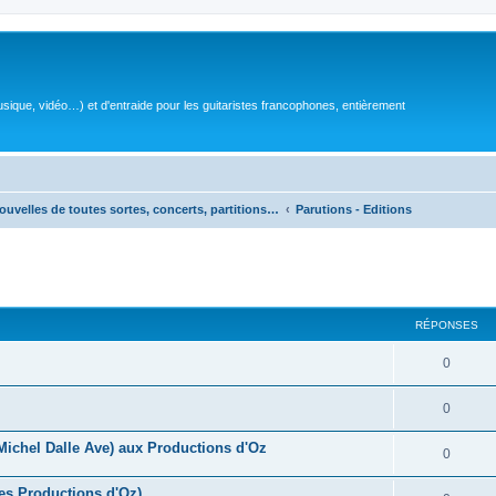
sique, vidéo…) et d'entraide pour les guitaristes francophones, entièrement
ouvelles de toutes sortes, concerts, partitions…
Parutions - Editions
RÉPONSES
R
0
é
R
0
p
é
(Michel Dalle Ave) aux Productions d'Oz
o
R
0
p
n
é
es Productions d'Oz)
o