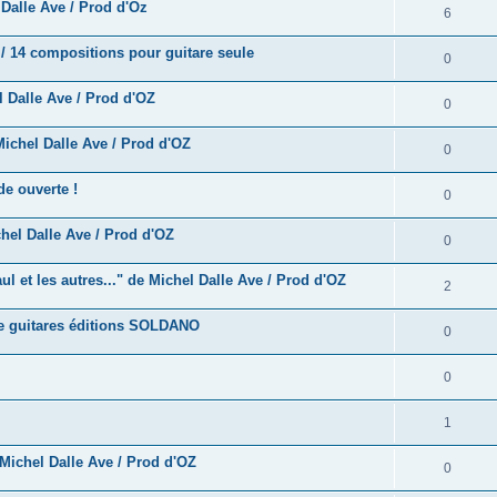
e
alle Ave / Prod d'Oz
o
R
6
s
p
s
n
é
e
/ 14 compositions pour guitare seule
o
R
0
s
p
s
n
é
e
 Dalle Ave / Prod d'OZ
o
R
0
s
p
s
n
é
e
ichel Dalle Ave / Prod d'OZ
o
R
0
s
p
s
n
é
e
e ouverte !
o
R
0
s
p
s
n
é
e
hel Dalle Ave / Prod d'OZ
o
R
0
s
p
s
n
é
e
 et les autres..." de Michel Dalle Ave / Prod d'OZ
o
R
2
s
p
s
n
é
e
e guitares éditions SOLDANO
o
R
0
s
p
s
n
é
e
o
R
0
s
p
s
n
é
e
o
R
1
s
p
s
n
é
e
Michel Dalle Ave / Prod d'OZ
o
R
0
s
p
s
n
é