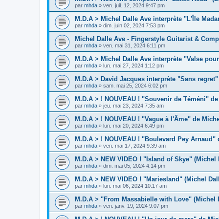
par
mhda
»
ven. juil. 12, 2024 9:47 pm
M.D.A > Michel Dalle Ave interprète "L'Île Mad
par
mhda
»
dim. juin 02, 2024 7:53 pm
Michel Dalle Ave - Fingerstyle Guitarist & Comp
par
mhda
»
ven. mai 31, 2024 6:11 pm
M.D.A > Michel Dalle Ave interprète "Valse pour
par
mhda
»
lun. mai 27, 2024 1:12 pm
M.D.A > David Jacques interprète "Sans regret"
par
mhda
»
sam. mai 25, 2024 6:02 pm
M.D.A > ! NOUVEAU ! "Souvenir de Téméni" de 
par
mhda
»
jeu. mai 23, 2024 7:35 am
M.D.A > ! NOUVEAU ! "Vague à l'Âme" de Michel
par
mhda
»
lun. mai 20, 2024 6:49 pm
M.D.A > ! NOUVEAU ! "Boulevard Pey Arnaud" d
par
mhda
»
ven. mai 17, 2024 9:39 am
M.D.A > NEW VIDEO ! "Island of Skye" (Michel 
par
mhda
»
dim. mai 05, 2024 4:14 pm
M.D.A > NEW VIDEO ! "Mariesland" (Michel Dal
par
mhda
»
lun. mai 06, 2024 10:17 am
M.D.A > "From Massabielle with Love" (Michel 
par
mhda
»
ven. janv. 19, 2024 9:07 pm