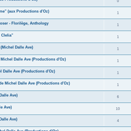
R
0
s
p
n
é
e
ame" (aux Productions d'Oz)
o
R
1
s
p
s
n
é
e
oser - Florilège, Anthology
o
R
1
s
p
s
n
é
e
 Clelia"
o
R
1
s
p
s
n
é
e
 (Michel Dalle Ave)
o
R
1
s
p
s
n
é
e
Michel Dalle Ave (Productions d'Oz)
o
R
1
s
p
s
n
é
e
 Dalle Ave (Productions d'Oz)
o
R
1
s
p
s
n
é
e
e Michel Dalle Ave (Productions d'Oz)
o
R
1
s
p
s
n
é
e
Dalle Ave)
o
R
6
s
p
s
n
é
e
le Ave)
o
R
10
s
p
s
n
é
e
Dalle Ave)
o
R
4
s
p
s
n
é
e