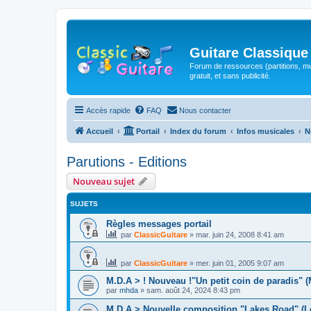
Guitare Classique
Forum de ressources (partitions, mu
gratuit, et sans publicité.
Accès rapide
FAQ
Nous contacter
Accueil
Portail
Index du forum
Infos musicales
N
Parutions - Editions
Nouveau sujet
SUJETS
Règles messages portail
par
ClassicGuitare
»
mar. juin 24, 2008 8:41 am
par
ClassicGuitare
»
mer. juin 01, 2005 9:07 am
M.D.A > ! Nouveau !"Un petit coin de paradis" 
par
mhda
»
sam. août 24, 2024 8:43 pm
M.D.A > Nouvelle composition "Lakes Road" (L