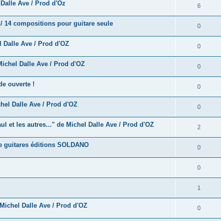
e
alle Ave / Prod d'Oz
o
R
6
s
p
s
n
é
e
/ 14 compositions pour guitare seule
o
R
0
s
p
s
n
é
e
 Dalle Ave / Prod d'OZ
o
R
0
s
p
s
n
é
e
ichel Dalle Ave / Prod d'OZ
o
R
0
s
p
s
n
é
e
e ouverte !
o
R
0
s
p
s
n
é
e
hel Dalle Ave / Prod d'OZ
o
R
0
s
p
s
n
é
e
 et les autres..." de Michel Dalle Ave / Prod d'OZ
o
R
2
s
p
s
n
é
e
e guitares éditions SOLDANO
o
R
0
s
p
s
n
é
e
o
R
0
s
p
s
n
é
e
o
R
1
s
p
s
n
é
e
Michel Dalle Ave / Prod d'OZ
o
R
0
s
p
s
n
é