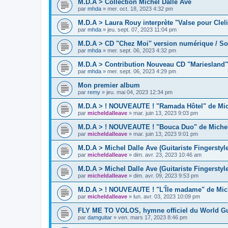
M.D.A > Collection Michel Dalle Ave
par
mhda
»
mer. oct. 18, 2023 4:32 pm
M.D.A > Laura Rouy interprète "Valse pour Cleli
par
mhda
»
jeu. sept. 07, 2023 11:04 pm
M.D.A > CD "Chez Moi" version numérique / So
par
mhda
»
mer. sept. 06, 2023 4:32 pm
M.D.A > Contribution Nouveau CD "Mariesland"
par
mhda
»
mer. sept. 06, 2023 4:29 pm
Mon premier album
par
remy
»
jeu. mai 04, 2023 12:34 pm
M.D.A > ! NOUVEAUTE ! "Ramada Hôtel" de Mich
par
micheldalleave
»
mar. juin 13, 2023 9:03 pm
M.D.A > ! NOUVEAUTE ! "Bouca Duo" de Michel 
par
micheldalleave
»
mar. juin 13, 2023 9:01 pm
M.D.A > Michel Dalle Ave (Guitariste Fingerstyl
par
micheldalleave
»
dim. avr. 23, 2023 10:46 am
M.D.A > Michel Dalle Ave (Guitariste Fingersty
par
micheldalleave
»
dim. avr. 09, 2023 9:53 pm
M.D.A > ! NOUVEAUTE ! "L'Île madame" de Mich
par
micheldalleave
»
lun. avr. 03, 2023 10:09 pm
FLY ME TO VOLOS, hymne officiel du World Gu
par
damguitar
»
ven. mars 17, 2023 8:46 pm