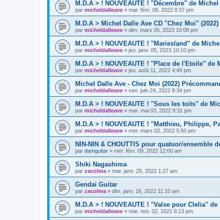
M.D.A > ! NOUVEAUTE ! "Décembre" de Michel D
par
micheldalleave
»
mar. févr. 08, 2022 9:37 pm
M.D.A > Michel Dalle Ave CD "Chez Moi" (2022) 
par
micheldalleave
»
dim. mars 05, 2023 10:08 pm
M.D.A > ! NOUVEAUTE ! "Mariesland" de Michel
par
micheldalleave
»
jeu. janv. 05, 2023 10:10 pm
M.D.A > ! NOUVEAUTE ! "Place de l'Etoile" de M
par
micheldalleave
»
jeu. août 11, 2022 4:49 pm
Michel Dalle Ave - Chez Moi (2022) Précommand
par
micheldalleave
»
ven. juin 24, 2022 8:34 pm
M.D.A > ! NOUVEAUTE ! "Sous les toits" de Mic
par
micheldalleave
»
mar. mai 03, 2022 9:31 pm
M.D.A > ! NOUVEAUTE ! "Matthieu, Philippe, Paul
par
micheldalleave
»
mer. mars 02, 2022 5:50 pm
NIN-NIN & CHOUTTIS pour quatuor/ensemble d
par
damguitar
»
mer. févr. 09, 2022 12:00 am
Shiki Nagashima
par
zacolma
»
mar. janv. 25, 2022 1:27 am
Gendai Guitar
par
zacolma
»
dim. janv. 16, 2022 11:10 am
M.D.A > ! NOUVEAUTE ! "Valse pour Clelia" de 
par
micheldalleave
»
mar. nov. 02, 2021 6:13 pm