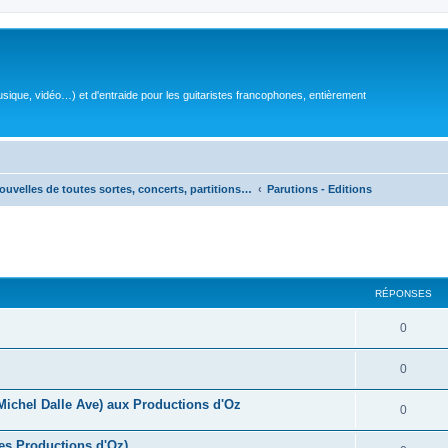
sique, vidéo…) et d'entraide pour les guitaristes francophones, entièrement
ouvelles de toutes sortes, concerts, partitions…
Parutions - Editions
RÉPONSES
R
0
é
R
0
p
é
(Michel Dalle Ave) aux Productions d'Oz
o
R
0
p
n
é
es Productions d'Oz)
o