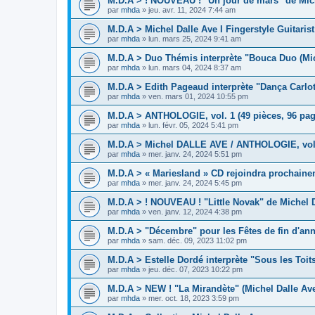
M.D.A > ! NOUVEAU ! "Un jour de mars" de Mich
par
mhda
»
jeu. avr. 11, 2024 7:44 am
M.D.A > Michel Dalle Ave I Fingerstyle Guitaris
par
mhda
»
lun. mars 25, 2024 9:41 am
M.D.A > Duo Thémis interprète "Bouca Duo (Mic
par
mhda
»
lun. mars 04, 2024 8:37 am
M.D.A > Edith Pageaud interprète "Dança Carlot
par
mhda
»
ven. mars 01, 2024 10:55 pm
M.D.A > ANTHOLOGIE, vol. 1 (49 pièces, 96 pag
par
mhda
»
lun. févr. 05, 2024 5:41 pm
M.D.A > Michel DALLE AVE / ANTHOLOGIE, vol.1
par
mhda
»
mer. janv. 24, 2024 5:51 pm
M.D.A > « Mariesland » CD rejoindra prochaine
par
mhda
»
mer. janv. 24, 2024 5:45 pm
M.D.A > ! NOUVEAU ! "Little Novak" de Michel D
par
mhda
»
ven. janv. 12, 2024 4:38 pm
M.D.A > "Décembre" pour les Fêtes de fin d'an
par
mhda
»
sam. déc. 09, 2023 11:02 pm
M.D.A > Estelle Dordé interprète "Sous les Toit
par
mhda
»
jeu. déc. 07, 2023 10:22 pm
M.D.A > NEW ! "La Mirandète" (Michel Dalle Av
par
mhda
»
mer. oct. 18, 2023 3:59 pm