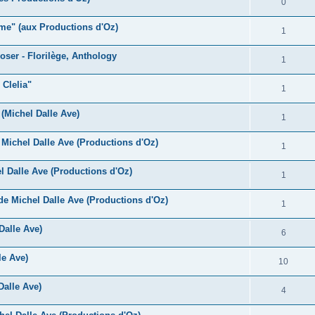
R
0
s
p
n
é
e
ame" (aux Productions d'Oz)
o
R
1
s
p
s
n
é
e
oser - Florilège, Anthology
o
R
1
s
p
s
n
é
e
 Clelia"
o
R
1
s
p
s
n
é
e
 (Michel Dalle Ave)
o
R
1
s
p
s
n
é
e
Michel Dalle Ave (Productions d'Oz)
o
R
1
s
p
s
n
é
e
 Dalle Ave (Productions d'Oz)
o
R
1
s
p
s
n
é
e
e Michel Dalle Ave (Productions d'Oz)
o
R
1
s
p
s
n
é
e
Dalle Ave)
o
R
6
s
p
s
n
é
e
le Ave)
o
R
10
s
p
s
n
é
e
Dalle Ave)
o
R
4
s
p
s
n
é
e