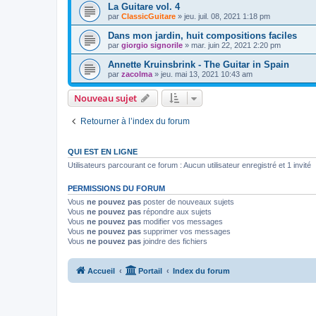
La Guitare vol. 4
par
ClassicGuitare
»
jeu. juil. 08, 2021 1:18 pm
Dans mon jardin, huit compositions faciles
par
giorgio signorile
»
mar. juin 22, 2021 2:20 pm
Annette Kruinsbrink - The Guitar in Spain
par
zacolma
»
jeu. mai 13, 2021 10:43 am
Nouveau sujet
Retourner à l’index du forum
QUI EST EN LIGNE
Utilisateurs parcourant ce forum : Aucun utilisateur enregistré et 1 invité
PERMISSIONS DU FORUM
Vous
ne pouvez pas
poster de nouveaux sujets
Vous
ne pouvez pas
répondre aux sujets
Vous
ne pouvez pas
modifier vos messages
Vous
ne pouvez pas
supprimer vos messages
Vous
ne pouvez pas
joindre des fichiers
Accueil
Portail
Index du forum