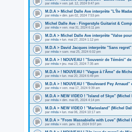
par
mhda
»
ven. juil. 12, 2024 9:47 pm
M.D.A > Michel Dalle Ave interprète "L'Île Mad
par
mhda
»
dim. juin 02, 2024 7:53 pm
Michel Dalle Ave - Fingerstyle Guitarist & Comp
par
mhda
»
ven. mai 31, 2024 6:11 pm
M.D.A > Michel Dalle Ave interprète "Valse pour
par
mhda
»
lun. mai 27, 2024 1:12 pm
M.D.A > David Jacques interprète "Sans regret"
par
mhda
»
sam. mai 25, 2024 6:02 pm
M.D.A > ! NOUVEAU ! "Souvenir de Téméni" de 
par
mhda
»
jeu. mai 23, 2024 7:35 am
M.D.A > ! NOUVEAU ! "Vague à l'Âme" de Michel
par
mhda
»
lun. mai 20, 2024 6:49 pm
M.D.A > ! NOUVEAU ! "Boulevard Pey Arnaud" d
par
mhda
»
ven. mai 17, 2024 9:39 am
M.D.A > NEW VIDEO ! "Island of Skye" (Michel 
par
mhda
»
dim. mai 05, 2024 4:14 pm
M.D.A > NEW VIDEO ! "Mariesland" (Michel Dal
par
mhda
»
lun. mai 06, 2024 10:17 am
M.D.A > "From Massabielle with Love" (Michel 
par
mhda
»
ven. janv. 19, 2024 9:07 pm