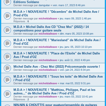
Editions Soldano
Dernier message par
damguitar
«
ven. mars 17, 2023 8:46 pm
M.D.A > ! NOUVEAUTE ! "Décembre" de Michel Dalle Ave /
Prod d'Oz
Dernier message par
micheldalleave
«
jeu. mars 09, 2023 1:46 pm
Réponses :
6
M.D.A > Michel Dalle Ave CD "Chez Moi" (2022) / 14
compositions pour guitare seule
Dernier message par
micheldalleave
«
dim. mars 05, 2023 10:08 pm
M.D.A > ! NOUVEAUTE ! "Mariesland" de Michel Dalle Ave /
Prod d'OZ
Dernier message par
micheldalleave
«
jeu. janv. 05, 2023 10:10 pm
M.D.A > ! NOUVEAUTE ! "Place de l'Etoile" de Michel Dalle
Ave / Prod d'OZ
Dernier message par
micheldalleave
«
jeu. août 11, 2022 4:49 pm
Michel Dalle Ave - Chez Moi (2022) Précommande ouverte !
Dernier message par
micheldalleave
«
ven. juin 24, 2022 8:34 pm
M.D.A > ! NOUVEAUTE ! "Sous les toits" de Michel Dalle Ave
/ Prod d'OZ
Dernier message par
micheldalleave
«
mar. mai 03, 2022 9:31 pm
M.D.A > ! NOUVEAUTE ! "Matthieu, Philippe, Paul et les
autres..." de Michel Dalle Ave / Prod d'OZ
Dernier message par
micheldalleave
«
jeu. mars 03, 2022 10:41 pm
Réponses :
2
NIN-NIN & CHOUTTIS pour quatuor/ensemble de guitares