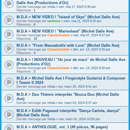
Dalle Ave (Productions d'Oz)
Dernier message par
mhda
«
ven. mai 17, 2024 9:39 am
Réponses :
1
M.D.A > NEW VIDEO ! "Island of Skye" (Michel Dalle Ave)
Dernier message par
tambora
«
sam. mai 11, 2024 9:20 pm
Réponses :
6
M.D.A > NEW VIDEO ! "Mariesland" (Michel Dalle Ave)
Dernier message par
ClassicGuitare
«
mar. mai 07, 2024 8:57 pm
Réponses :
10
M.D.A > "From Massabielle with Love" (Michel Dalle Ave)
Dernier message par
ClassicGuitare
«
dim. avr. 14, 2024 9:25 pm
Réponses :
4
M.D.A > ! NOUVEAU ! "Un jour de mars" de Michel Dalle Ave
(Productions d'Oz)
Dernier message par
ClassicGuitare
«
dim. avr. 14, 2024 9:20 pm
Réponses :
2
M.D.A > Michel Dalle Ave I Fingerstyle Guitarist & Composer
I Teaser II 2024
Dernier message par
mhda
«
lun. mars 25, 2024 9:41 am
M.D.A > Duo Thémis interprète "Bouca Duo (Michel Dalle
Ave)
Dernier message par
mhda
«
lun. mars 04, 2024 8:37 am
M.D.A > Edith Pageaud interprète "Dança Carlota, dança!"
(Michel Dalle Ave)
Dernier message par
mhda
«
ven. mars 01, 2024 10:55 pm
M.D.A > ANTHOLOGIE, vol. 1 (49 pièces, 96 pages)