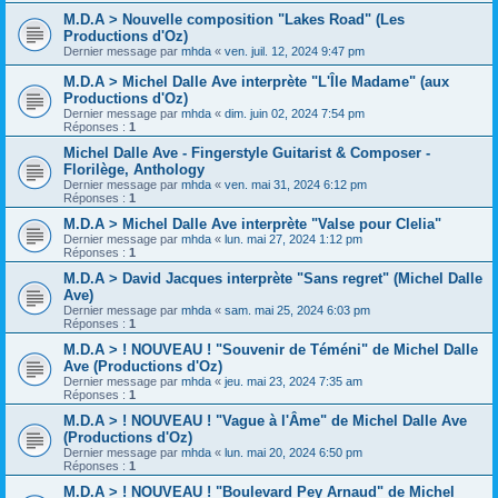
M.D.A > Nouvelle composition "Lakes Road" (Les
Productions d'Oz)
Dernier message par
mhda
«
ven. juil. 12, 2024 9:47 pm
M.D.A > Michel Dalle Ave interprète "L'Île Madame" (aux
Productions d'Oz)
Dernier message par
mhda
«
dim. juin 02, 2024 7:54 pm
Réponses :
1
Michel Dalle Ave - Fingerstyle Guitarist & Composer -
Florilège, Anthology
Dernier message par
mhda
«
ven. mai 31, 2024 6:12 pm
Réponses :
1
M.D.A > Michel Dalle Ave interprète "Valse pour Clelia"
Dernier message par
mhda
«
lun. mai 27, 2024 1:12 pm
Réponses :
1
M.D.A > David Jacques interprète "Sans regret" (Michel Dalle
Ave)
Dernier message par
mhda
«
sam. mai 25, 2024 6:03 pm
Réponses :
1
M.D.A > ! NOUVEAU ! "Souvenir de Téméni" de Michel Dalle
Ave (Productions d'Oz)
Dernier message par
mhda
«
jeu. mai 23, 2024 7:35 am
Réponses :
1
M.D.A > ! NOUVEAU ! "Vague à l'Âme" de Michel Dalle Ave
(Productions d'Oz)
Dernier message par
mhda
«
lun. mai 20, 2024 6:50 pm
Réponses :
1
M.D.A > ! NOUVEAU ! "Boulevard Pey Arnaud" de Michel