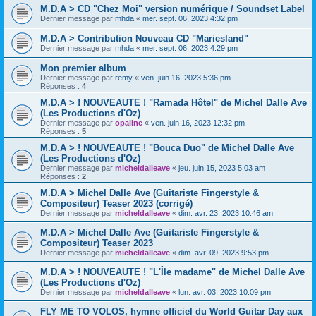
M.D.A > CD "Chez Moi" version numérique / Soundset Label
Dernier message par
mhda
«
mer. sept. 06, 2023 4:32 pm
M.D.A > Contribution Nouveau CD "Mariesland"
Dernier message par
mhda
«
mer. sept. 06, 2023 4:29 pm
Mon premier album
Dernier message par
remy
«
ven. juin 16, 2023 5:36 pm
Réponses :
4
M.D.A > ! NOUVEAUTE ! "Ramada Hôtel" de Michel Dalle Ave
(Les Productions d'Oz)
Dernier message par
opaline
«
ven. juin 16, 2023 12:32 pm
Réponses :
5
M.D.A > ! NOUVEAUTE ! "Bouca Duo" de Michel Dalle Ave
(Les Productions d'Oz)
Dernier message par
micheldalleave
«
jeu. juin 15, 2023 5:03 am
Réponses :
2
M.D.A > Michel Dalle Ave (Guitariste Fingerstyle &
Compositeur) Teaser 2023 (corrigé)
Dernier message par
micheldalleave
«
dim. avr. 23, 2023 10:46 am
M.D.A > Michel Dalle Ave (Guitariste Fingerstyle &
Compositeur) Teaser 2023
Dernier message par
micheldalleave
«
dim. avr. 09, 2023 9:53 pm
M.D.A > ! NOUVEAUTE ! "L'Île madame" de Michel Dalle Ave
(Les Productions d'Oz)
Dernier message par
micheldalleave
«
lun. avr. 03, 2023 10:09 pm
FLY ME TO VOLOS, hymne officiel du World Guitar Day aux