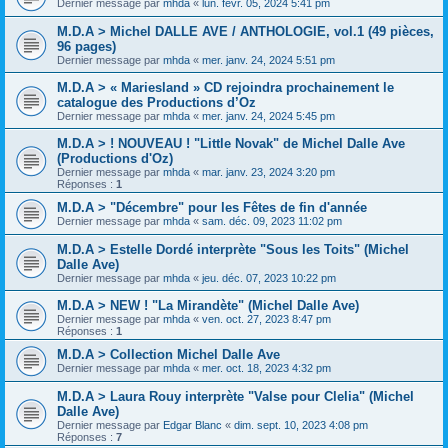
Dernier message par
mhda
«
lun. févr. 05, 2024 5:41 pm
M.D.A > Michel DALLE AVE / ANTHOLOGIE, vol.1 (49 pièces,
96 pages)
Dernier message par
mhda
«
mer. janv. 24, 2024 5:51 pm
M.D.A > « Mariesland » CD rejoindra prochainement le
catalogue des Productions d’Oz
Dernier message par
mhda
«
mer. janv. 24, 2024 5:45 pm
M.D.A > ! NOUVEAU ! "Little Novak" de Michel Dalle Ave
(Productions d'Oz)
Dernier message par
mhda
«
mar. janv. 23, 2024 3:20 pm
Réponses :
1
M.D.A > "Décembre" pour les Fêtes de fin d'année
Dernier message par
mhda
«
sam. déc. 09, 2023 11:02 pm
M.D.A > Estelle Dordé interprète "Sous les Toits" (Michel
Dalle Ave)
Dernier message par
mhda
«
jeu. déc. 07, 2023 10:22 pm
M.D.A > NEW ! "La Mirandète" (Michel Dalle Ave)
Dernier message par
mhda
«
ven. oct. 27, 2023 8:47 pm
Réponses :
1
M.D.A > Collection Michel Dalle Ave
Dernier message par
mhda
«
mer. oct. 18, 2023 4:32 pm
M.D.A > Laura Rouy interprète "Valse pour Clelia" (Michel
Dalle Ave)
Dernier message par
Edgar Blanc
«
dim. sept. 10, 2023 4:08 pm
Réponses :
7