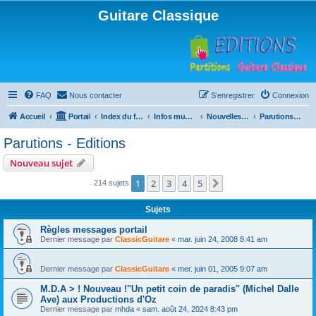
Guitare Classique
FAQ
Nous contacter
S’enregistrer
Connexion
Accueil
Portail
Index du forum
Infos musicales
Nouvelles de toutes sortes, concerts, partitions…
Parutions - Editions
Parutions - Editions
Nouveau sujet
1
2
3
4
5
Suivante
214 sujets
Sujets
Règles messages portail
Dernier message par
ClassicGuitare
«
mar. juin 24, 2008 8:41 am
Dernier message par
ClassicGuitare
«
mer. juin 01, 2005 9:07 am
M.D.A > ! Nouveau !"Un petit coin de paradis" (Michel Dalle
Ave) aux Productions d'Oz
Dernier message par
mhda
«
sam. août 24, 2024 8:43 pm