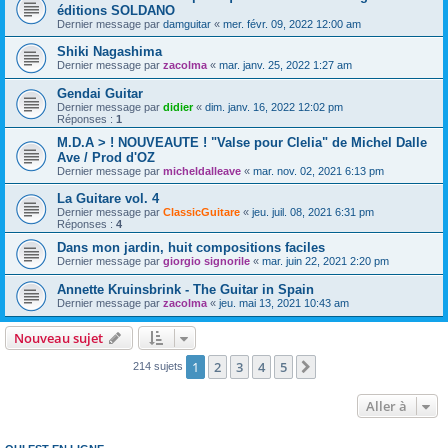
éditions SOLDANO
Dernier message par
damguitar
«
mer. févr. 09, 2022 12:00 am
Shiki Nagashima
Dernier message par
zacolma
«
mar. janv. 25, 2022 1:27 am
Gendai Guitar
Dernier message par
didier
«
dim. janv. 16, 2022 12:02 pm
Réponses :
1
M.D.A > ! NOUVEAUTE ! "Valse pour Clelia" de Michel Dalle
Ave / Prod d'OZ
Dernier message par
micheldalleave
«
mar. nov. 02, 2021 6:13 pm
La Guitare vol. 4
Dernier message par
ClassicGuitare
«
jeu. juil. 08, 2021 6:31 pm
Réponses :
4
Dans mon jardin, huit compositions faciles
Dernier message par
giorgio signorile
«
mar. juin 22, 2021 2:20 pm
Annette Kruinsbrink - The Guitar in Spain
Dernier message par
zacolma
«
jeu. mai 13, 2021 10:43 am
Nouveau sujet
1
2
3
4
5
Suivante
214 sujets
Aller à