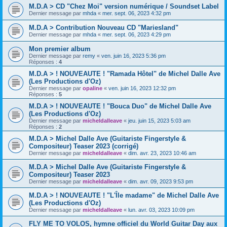
M.D.A > CD "Chez Moi" version numérique / Soundset Label
Dernier message par
mhda
«
mer. sept. 06, 2023 4:32 pm
M.D.A > Contribution Nouveau CD "Mariesland"
Dernier message par
mhda
«
mer. sept. 06, 2023 4:29 pm
Mon premier album
Dernier message par
remy
«
ven. juin 16, 2023 5:36 pm
Réponses :
4
M.D.A > ! NOUVEAUTE ! "Ramada Hôtel" de Michel Dalle Ave
(Les Productions d'Oz)
Dernier message par
opaline
«
ven. juin 16, 2023 12:32 pm
Réponses :
5
M.D.A > ! NOUVEAUTE ! "Bouca Duo" de Michel Dalle Ave
(Les Productions d'Oz)
Dernier message par
micheldalleave
«
jeu. juin 15, 2023 5:03 am
Réponses :
2
M.D.A > Michel Dalle Ave (Guitariste Fingerstyle &
Compositeur) Teaser 2023 (corrigé)
Dernier message par
micheldalleave
«
dim. avr. 23, 2023 10:46 am
M.D.A > Michel Dalle Ave (Guitariste Fingerstyle &
Compositeur) Teaser 2023
Dernier message par
micheldalleave
«
dim. avr. 09, 2023 9:53 pm
M.D.A > ! NOUVEAUTE ! "L'Île madame" de Michel Dalle Ave
(Les Productions d'Oz)
Dernier message par
micheldalleave
«
lun. avr. 03, 2023 10:09 pm
FLY ME TO VOLOS, hymne officiel du World Guitar Day aux