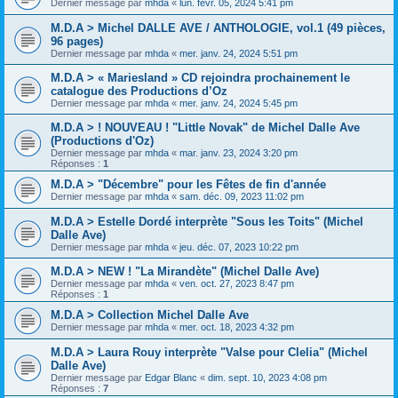
Dernier message par
mhda
«
lun. févr. 05, 2024 5:41 pm
M.D.A > Michel DALLE AVE / ANTHOLOGIE, vol.1 (49 pièces,
96 pages)
Dernier message par
mhda
«
mer. janv. 24, 2024 5:51 pm
M.D.A > « Mariesland » CD rejoindra prochainement le
catalogue des Productions d’Oz
Dernier message par
mhda
«
mer. janv. 24, 2024 5:45 pm
M.D.A > ! NOUVEAU ! "Little Novak" de Michel Dalle Ave
(Productions d'Oz)
Dernier message par
mhda
«
mar. janv. 23, 2024 3:20 pm
Réponses :
1
M.D.A > "Décembre" pour les Fêtes de fin d'année
Dernier message par
mhda
«
sam. déc. 09, 2023 11:02 pm
M.D.A > Estelle Dordé interprète "Sous les Toits" (Michel
Dalle Ave)
Dernier message par
mhda
«
jeu. déc. 07, 2023 10:22 pm
M.D.A > NEW ! "La Mirandète" (Michel Dalle Ave)
Dernier message par
mhda
«
ven. oct. 27, 2023 8:47 pm
Réponses :
1
M.D.A > Collection Michel Dalle Ave
Dernier message par
mhda
«
mer. oct. 18, 2023 4:32 pm
M.D.A > Laura Rouy interprète "Valse pour Clelia" (Michel
Dalle Ave)
Dernier message par
Edgar Blanc
«
dim. sept. 10, 2023 4:08 pm
Réponses :
7