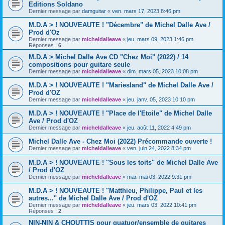
Editions Soldano
Dernier message par
damguitar
«
ven. mars 17, 2023 8:46 pm
M.D.A > ! NOUVEAUTE ! "Décembre" de Michel Dalle Ave /
Prod d'Oz
Dernier message par
micheldalleave
«
jeu. mars 09, 2023 1:46 pm
Réponses :
6
M.D.A > Michel Dalle Ave CD "Chez Moi" (2022) / 14
compositions pour guitare seule
Dernier message par
micheldalleave
«
dim. mars 05, 2023 10:08 pm
M.D.A > ! NOUVEAUTE ! "Mariesland" de Michel Dalle Ave /
Prod d'OZ
Dernier message par
micheldalleave
«
jeu. janv. 05, 2023 10:10 pm
M.D.A > ! NOUVEAUTE ! "Place de l'Etoile" de Michel Dalle
Ave / Prod d'OZ
Dernier message par
micheldalleave
«
jeu. août 11, 2022 4:49 pm
Michel Dalle Ave - Chez Moi (2022) Précommande ouverte !
Dernier message par
micheldalleave
«
ven. juin 24, 2022 8:34 pm
M.D.A > ! NOUVEAUTE ! "Sous les toits" de Michel Dalle Ave
/ Prod d'OZ
Dernier message par
micheldalleave
«
mar. mai 03, 2022 9:31 pm
M.D.A > ! NOUVEAUTE ! "Matthieu, Philippe, Paul et les
autres..." de Michel Dalle Ave / Prod d'OZ
Dernier message par
micheldalleave
«
jeu. mars 03, 2022 10:41 pm
Réponses :
2
NIN-NIN & CHOUTTIS pour quatuor/ensemble de guitares