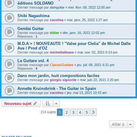
éditions SOLDANO
Dernier message par
damguitar
«
mer. févr. 09, 2022 12:00 am
Shiki Nagashima
Dernier message par
zacolma
«
mar. janv. 25, 2022 1:27 am
Gendai Guitar
Dernier message par
didier
«
dim. janv. 16, 2022 12:02 pm
Réponses :
1
M.D.A > ! NOUVEAUTE ! "Valse pour Clelia" de Michel Dalle
Ave / Prod d'OZ
Dernier message par
micheldalleave
«
mar. nov. 02, 2021 6:13 pm
La Guitare vol. 4
Dernier message par
ClassicGuitare
«
jeu. juil. 08, 2021 6:31 pm
Réponses :
4
Dans mon jardin, huit compositions faciles
Dernier message par
giorgio signorile
«
mar. juin 22, 2021 2:20 pm
Annette Kruinsbrink - The Guitar in Spain
Dernier message par
zacolma
«
jeu. mai 13, 2021 10:43 am
Nouveau sujet
1
2
3
4
5
Suivante
214 sujets
Aller à