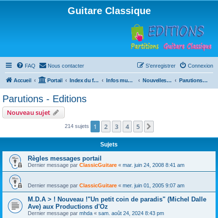
Guitare Classique
FAQ
Nous contacter
S’enregistrer
Connexion
Accueil
Portail
Index du forum
Infos musicales
Nouvelles de toutes sortes, concerts, partitions…
Parutions - Editions
Parutions - Editions
Nouveau sujet
1
2
3
4
5
Suivante
214 sujets
Sujets
Règles messages portail
Dernier message par
ClassicGuitare
«
mar. juin 24, 2008 8:41 am
Dernier message par
ClassicGuitare
«
mer. juin 01, 2005 9:07 am
M.D.A > ! Nouveau !"Un petit coin de paradis" (Michel Dalle
Ave) aux Productions d'Oz
Dernier message par
mhda
«
sam. août 24, 2024 8:43 pm