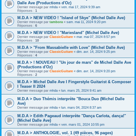
Dalle Ave (Productions d'Oz)
Dernier message par
mhda
«
ven. mai 17, 2024 9:39 am
Réponses :
1
M.D.A > NEW VIDEO ! "Island of Skye" (Michel Dalle Ave)
Dernier message par
tambora
«
sam. mai 11, 2024 9:20 pm
Réponses :
6
M.D.A > NEW VIDEO ! "Mariesland" (Michel Dalle Ave)
Dernier message par
ClassicGuitare
«
mar. mai 07, 2024 8:57 pm
Réponses :
10
M.D.A > "From Massabielle with Love" (Michel Dalle Ave)
Dernier message par
ClassicGuitare
«
dim. avr. 14, 2024 9:25 pm
Réponses :
4
M.D.A > ! NOUVEAU ! "Un jour de mars" de Michel Dalle Ave
(Productions d'Oz)
Dernier message par
ClassicGuitare
«
dim. avr. 14, 2024 9:20 pm
Réponses :
2
M.D.A > Michel Dalle Ave I Fingerstyle Guitarist & Composer
I Teaser II 2024
Dernier message par
mhda
«
lun. mars 25, 2024 9:41 am
M.D.A > Duo Thémis interprète "Bouca Duo (Michel Dalle
Ave)
Dernier message par
mhda
«
lun. mars 04, 2024 8:37 am
M.D.A > Edith Pageaud interprète "Dança Carlota, dança!"
(Michel Dalle Ave)
Dernier message par
mhda
«
ven. mars 01, 2024 10:55 pm
M.D.A > ANTHOLOGIE, vol. 1 (49 pièces, 96 pages)