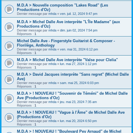
M.D.A > Nouvelle composition "Lakes Road" (Les
Productions d'Oz)
Dernier message par
mhda
«
ven. juil. 12, 2024 9:47 pm
M.D.A > Michel Dalle Ave interprète "L'Île Madame" (aux
Productions d'Oz)
Dernier message par
mhda
«
dim. juin 02, 2024 7:54 pm
Réponses :
1
Michel Dalle Ave - Fingerstyle Guitarist & Composer -
Florilège, Anthology
Dernier message par
mhda
«
ven. mai 31, 2024 6:12 pm
Réponses :
1
M.D.A > Michel Dalle Ave interprète "Valse pour Clelia"
Dernier message par
mhda
«
lun. mai 27, 2024 1:12 pm
Réponses :
1
M.D.A > David Jacques interprète "Sans regret" (Michel Dalle
Ave)
Dernier message par
mhda
«
sam. mai 25, 2024 6:03 pm
Réponses :
1
M.D.A > ! NOUVEAU ! "Souvenir de Téméni" de Michel Dalle
Ave (Productions d'Oz)
Dernier message par
mhda
«
jeu. mai 23, 2024 7:35 am
Réponses :
1
M.D.A > ! NOUVEAU ! "Vague à l'Âme" de Michel Dalle Ave
(Productions d'Oz)
Dernier message par
mhda
«
lun. mai 20, 2024 6:50 pm
Réponses :
1
M.D.A > ! NOUVEAU ! "Boulevard Pey Arnaud" de Michel