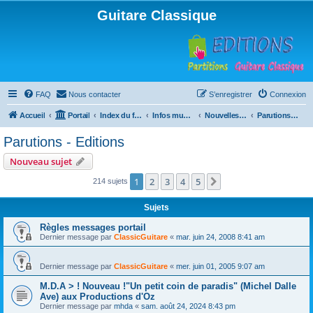
Guitare Classique
FAQ
Nous contacter
S’enregistrer
Connexion
Accueil
Portail
Index du forum
Infos musicales
Nouvelles de toutes sortes, concerts, partitions…
Parutions - Editions
Parutions - Editions
Nouveau sujet
1
2
3
4
5
Suivante
214 sujets
Sujets
Règles messages portail
Dernier message par
ClassicGuitare
«
mar. juin 24, 2008 8:41 am
Dernier message par
ClassicGuitare
«
mer. juin 01, 2005 9:07 am
M.D.A > ! Nouveau !"Un petit coin de paradis" (Michel Dalle
Ave) aux Productions d'Oz
Dernier message par
mhda
«
sam. août 24, 2024 8:43 pm