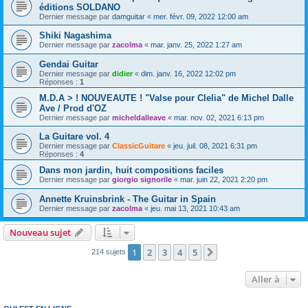
éditions SOLDANO
Dernier message par
damguitar
«
mer. févr. 09, 2022 12:00 am
Shiki Nagashima
Dernier message par
zacolma
«
mar. janv. 25, 2022 1:27 am
Gendai Guitar
Dernier message par
didier
«
dim. janv. 16, 2022 12:02 pm
Réponses :
1
M.D.A > ! NOUVEAUTE ! "Valse pour Clelia" de Michel Dalle
Ave / Prod d'OZ
Dernier message par
micheldalleave
«
mar. nov. 02, 2021 6:13 pm
La Guitare vol. 4
Dernier message par
ClassicGuitare
«
jeu. juil. 08, 2021 6:31 pm
Réponses :
4
Dans mon jardin, huit compositions faciles
Dernier message par
giorgio signorile
«
mar. juin 22, 2021 2:20 pm
Annette Kruinsbrink - The Guitar in Spain
Dernier message par
zacolma
«
jeu. mai 13, 2021 10:43 am
Nouveau sujet
1
2
3
4
5
Suivante
214 sujets
Aller à