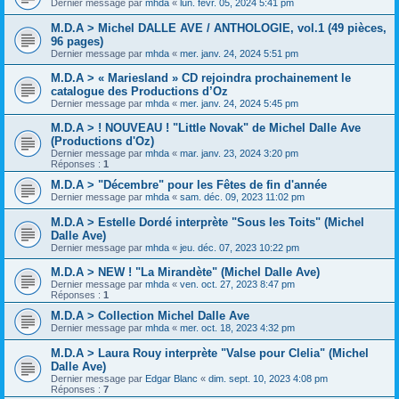
Dernier message par
mhda
«
lun. févr. 05, 2024 5:41 pm
M.D.A > Michel DALLE AVE / ANTHOLOGIE, vol.1 (49 pièces,
96 pages)
Dernier message par
mhda
«
mer. janv. 24, 2024 5:51 pm
M.D.A > « Mariesland » CD rejoindra prochainement le
catalogue des Productions d’Oz
Dernier message par
mhda
«
mer. janv. 24, 2024 5:45 pm
M.D.A > ! NOUVEAU ! "Little Novak" de Michel Dalle Ave
(Productions d'Oz)
Dernier message par
mhda
«
mar. janv. 23, 2024 3:20 pm
Réponses :
1
M.D.A > "Décembre" pour les Fêtes de fin d'année
Dernier message par
mhda
«
sam. déc. 09, 2023 11:02 pm
M.D.A > Estelle Dordé interprète "Sous les Toits" (Michel
Dalle Ave)
Dernier message par
mhda
«
jeu. déc. 07, 2023 10:22 pm
M.D.A > NEW ! "La Mirandète" (Michel Dalle Ave)
Dernier message par
mhda
«
ven. oct. 27, 2023 8:47 pm
Réponses :
1
M.D.A > Collection Michel Dalle Ave
Dernier message par
mhda
«
mer. oct. 18, 2023 4:32 pm
M.D.A > Laura Rouy interprète "Valse pour Clelia" (Michel
Dalle Ave)
Dernier message par
Edgar Blanc
«
dim. sept. 10, 2023 4:08 pm
Réponses :
7