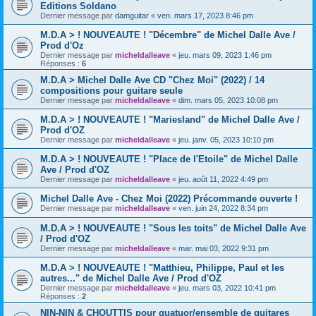
Editions Soldano
Dernier message par
damguitar
«
ven. mars 17, 2023 8:46 pm
M.D.A > ! NOUVEAUTE ! "Décembre" de Michel Dalle Ave /
Prod d'Oz
Dernier message par
micheldalleave
«
jeu. mars 09, 2023 1:46 pm
Réponses :
6
M.D.A > Michel Dalle Ave CD "Chez Moi" (2022) / 14
compositions pour guitare seule
Dernier message par
micheldalleave
«
dim. mars 05, 2023 10:08 pm
M.D.A > ! NOUVEAUTE ! "Mariesland" de Michel Dalle Ave /
Prod d'OZ
Dernier message par
micheldalleave
«
jeu. janv. 05, 2023 10:10 pm
M.D.A > ! NOUVEAUTE ! "Place de l'Etoile" de Michel Dalle
Ave / Prod d'OZ
Dernier message par
micheldalleave
«
jeu. août 11, 2022 4:49 pm
Michel Dalle Ave - Chez Moi (2022) Précommande ouverte !
Dernier message par
micheldalleave
«
ven. juin 24, 2022 8:34 pm
M.D.A > ! NOUVEAUTE ! "Sous les toits" de Michel Dalle Ave
/ Prod d'OZ
Dernier message par
micheldalleave
«
mar. mai 03, 2022 9:31 pm
M.D.A > ! NOUVEAUTE ! "Matthieu, Philippe, Paul et les
autres..." de Michel Dalle Ave / Prod d'OZ
Dernier message par
micheldalleave
«
jeu. mars 03, 2022 10:41 pm
Réponses :
2
NIN-NIN & CHOUTTIS pour quatuor/ensemble de guitares