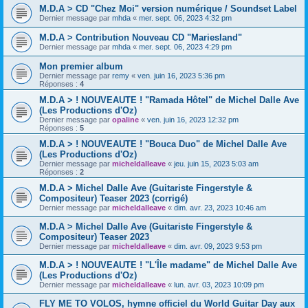
M.D.A > CD "Chez Moi" version numérique / Soundset Label
Dernier message par
mhda
«
mer. sept. 06, 2023 4:32 pm
M.D.A > Contribution Nouveau CD "Mariesland"
Dernier message par
mhda
«
mer. sept. 06, 2023 4:29 pm
Mon premier album
Dernier message par
remy
«
ven. juin 16, 2023 5:36 pm
Réponses :
4
M.D.A > ! NOUVEAUTE ! "Ramada Hôtel" de Michel Dalle Ave
(Les Productions d'Oz)
Dernier message par
opaline
«
ven. juin 16, 2023 12:32 pm
Réponses :
5
M.D.A > ! NOUVEAUTE ! "Bouca Duo" de Michel Dalle Ave
(Les Productions d'Oz)
Dernier message par
micheldalleave
«
jeu. juin 15, 2023 5:03 am
Réponses :
2
M.D.A > Michel Dalle Ave (Guitariste Fingerstyle &
Compositeur) Teaser 2023 (corrigé)
Dernier message par
micheldalleave
«
dim. avr. 23, 2023 10:46 am
M.D.A > Michel Dalle Ave (Guitariste Fingerstyle &
Compositeur) Teaser 2023
Dernier message par
micheldalleave
«
dim. avr. 09, 2023 9:53 pm
M.D.A > ! NOUVEAUTE ! "L'Île madame" de Michel Dalle Ave
(Les Productions d'Oz)
Dernier message par
micheldalleave
«
lun. avr. 03, 2023 10:09 pm
FLY ME TO VOLOS, hymne officiel du World Guitar Day aux