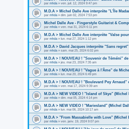
par
mhda
»
ven. juil. 12, 2024 9:47 pm
M.D.A > Michel Dalle Ave interprète "L'Île Mad
par
mhda
»
dim. juin 02, 2024 7:53 pm
Michel Dalle Ave - Fingerstyle Guitarist & Comp
par
mhda
»
ven. mai 31, 2024 6:11 pm
M.D.A > Michel Dalle Ave interprète "Valse pour
par
mhda
»
lun. mai 27, 2024 1:12 pm
M.D.A > David Jacques interprète "Sans regret"
par
mhda
»
sam. mai 25, 2024 6:02 pm
M.D.A > ! NOUVEAU ! "Souvenir de Téméni" de 
par
mhda
»
jeu. mai 23, 2024 7:35 am
M.D.A > ! NOUVEAU ! "Vague à l'Âme" de Michel
par
mhda
»
lun. mai 20, 2024 6:49 pm
M.D.A > ! NOUVEAU ! "Boulevard Pey Arnaud" d
par
mhda
»
ven. mai 17, 2024 9:39 am
M.D.A > NEW VIDEO ! "Island of Skye" (Michel 
par
mhda
»
dim. mai 05, 2024 4:14 pm
M.D.A > NEW VIDEO ! "Mariesland" (Michel Dal
par
mhda
»
lun. mai 06, 2024 10:17 am
M.D.A > "From Massabielle with Love" (Michel 
par
mhda
»
ven. janv. 19, 2024 9:07 pm