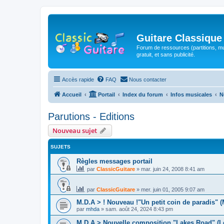
Guitare Classique
Forum de ressources (partitions, mu
gratuit, et sans publicité.
Accès rapide
FAQ
Nous contacter
Accueil
Portail
Index du forum
Infos musicales
N
Parutions - Editions
Nouveau sujet
SUJETS
Règles messages portail
par
ClassicGuitare
»
mar. juin 24, 2008 8:41 am
par
ClassicGuitare
»
mer. juin 01, 2005 9:07 am
M.D.A > ! Nouveau !"Un petit coin de paradis" 
par
mhda
»
sam. août 24, 2024 8:43 pm
M.D.A > Nouvelle composition "Lakes Road" (L