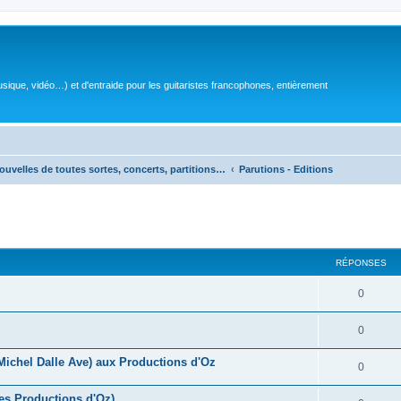
sique, vidéo…) et d'entraide pour les guitaristes francophones, entièrement
ouvelles de toutes sortes, concerts, partitions…
Parutions - Editions
RÉPONSES
R
0
é
R
0
p
é
(Michel Dalle Ave) aux Productions d'Oz
o
R
0
p
n
é
es Productions d'Oz)
o