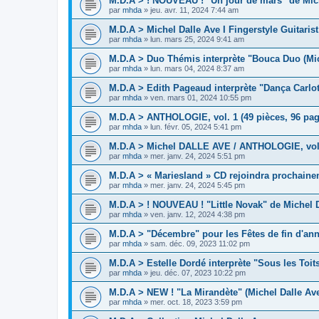
M.D.A > ! NOUVEAU ! "Un jour de mars" de Mich
par
mhda
»
jeu. avr. 11, 2024 7:44 am
M.D.A > Michel Dalle Ave I Fingerstyle Guitaris
par
mhda
»
lun. mars 25, 2024 9:41 am
M.D.A > Duo Thémis interprète "Bouca Duo (Mic
par
mhda
»
lun. mars 04, 2024 8:37 am
M.D.A > Edith Pageaud interprète "Dança Carlot
par
mhda
»
ven. mars 01, 2024 10:55 pm
M.D.A > ANTHOLOGIE, vol. 1 (49 pièces, 96 pag
par
mhda
»
lun. févr. 05, 2024 5:41 pm
M.D.A > Michel DALLE AVE / ANTHOLOGIE, vol.1
par
mhda
»
mer. janv. 24, 2024 5:51 pm
M.D.A > « Mariesland » CD rejoindra prochaine
par
mhda
»
mer. janv. 24, 2024 5:45 pm
M.D.A > ! NOUVEAU ! "Little Novak" de Michel D
par
mhda
»
ven. janv. 12, 2024 4:38 pm
M.D.A > "Décembre" pour les Fêtes de fin d'an
par
mhda
»
sam. déc. 09, 2023 11:02 pm
M.D.A > Estelle Dordé interprète "Sous les Toit
par
mhda
»
jeu. déc. 07, 2023 10:22 pm
M.D.A > NEW ! "La Mirandète" (Michel Dalle Av
par
mhda
»
mer. oct. 18, 2023 3:59 pm