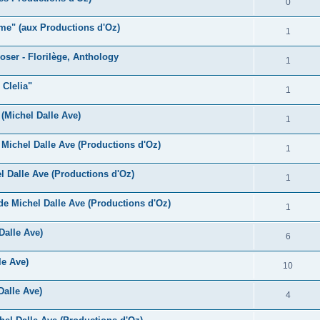
R
0
s
p
n
é
e
ame" (aux Productions d'Oz)
o
R
1
s
p
s
n
é
e
oser - Florilège, Anthology
o
R
1
s
p
s
n
é
e
 Clelia"
o
R
1
s
p
s
n
é
e
 (Michel Dalle Ave)
o
R
1
s
p
s
n
é
e
Michel Dalle Ave (Productions d'Oz)
o
R
1
s
p
s
n
é
e
 Dalle Ave (Productions d'Oz)
o
R
1
s
p
s
n
é
e
e Michel Dalle Ave (Productions d'Oz)
o
R
1
s
p
s
n
é
e
Dalle Ave)
o
R
6
s
p
s
n
é
e
le Ave)
o
R
10
s
p
s
n
é
e
Dalle Ave)
o
R
4
s
p
s
n
é
e