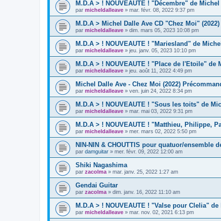
M.D.A > ! NOUVEAUTE ! "Décembre" de Michel D
par
micheldalleave
»
mar. févr. 08, 2022 9:37 pm
M.D.A > Michel Dalle Ave CD "Chez Moi" (2022) 
par
micheldalleave
»
dim. mars 05, 2023 10:08 pm
M.D.A > ! NOUVEAUTE ! "Mariesland" de Michel
par
micheldalleave
»
jeu. janv. 05, 2023 10:10 pm
M.D.A > ! NOUVEAUTE ! "Place de l'Etoile" de M
par
micheldalleave
»
jeu. août 11, 2022 4:49 pm
Michel Dalle Ave - Chez Moi (2022) Précommand
par
micheldalleave
»
ven. juin 24, 2022 8:34 pm
M.D.A > ! NOUVEAUTE ! "Sous les toits" de Mic
par
micheldalleave
»
mar. mai 03, 2022 9:31 pm
M.D.A > ! NOUVEAUTE ! "Matthieu, Philippe, Paul
par
micheldalleave
»
mer. mars 02, 2022 5:50 pm
NIN-NIN & CHOUTTIS pour quatuor/ensemble d
par
damguitar
»
mer. févr. 09, 2022 12:00 am
Shiki Nagashima
par
zacolma
»
mar. janv. 25, 2022 1:27 am
Gendai Guitar
par
zacolma
»
dim. janv. 16, 2022 11:10 am
M.D.A > ! NOUVEAUTE ! "Valse pour Clelia" de 
par
micheldalleave
»
mar. nov. 02, 2021 6:13 pm