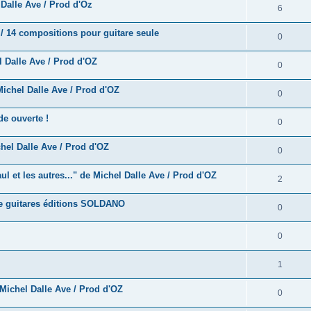
e
alle Ave / Prod d'Oz
o
R
6
s
p
s
n
é
e
/ 14 compositions pour guitare seule
o
R
0
s
p
s
n
é
e
 Dalle Ave / Prod d'OZ
o
R
0
s
p
s
n
é
e
ichel Dalle Ave / Prod d'OZ
o
R
0
s
p
s
n
é
e
e ouverte !
o
R
0
s
p
s
n
é
e
hel Dalle Ave / Prod d'OZ
o
R
0
s
p
s
n
é
e
 et les autres..." de Michel Dalle Ave / Prod d'OZ
o
R
2
s
p
s
n
é
e
e guitares éditions SOLDANO
o
R
0
s
p
s
n
é
e
o
R
0
s
p
s
n
é
e
o
R
1
s
p
s
n
é
e
Michel Dalle Ave / Prod d'OZ
o
R
0
s
p
s
n
é