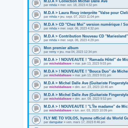
M.D.A > Collection Michel Dalle Ave
par
mhda
»
mer. oct. 18, 2023 4:32 pm
M.D.A > Laura Rouy interprète "Valse pour Cleli
par
mhda
»
jeu. sept. 07, 2023 11:04 pm
M.D.A > CD "Chez Moi" version numérique / So
par
mhda
»
mer. sept. 06, 2023 4:32 pm
M.D.A > Contribution Nouveau CD "Mariesland"
par
mhda
»
mer. sept. 06, 2023 4:29 pm
Mon premier album
par
remy
»
jeu. mai 04, 2023 12:34 pm
M.D.A > ! NOUVEAUTE ! "Ramada Hôtel" de Mich
par
micheldalleave
»
mar. juin 13, 2023 9:03 pm
M.D.A > ! NOUVEAUTE ! "Bouca Duo" de Michel 
par
micheldalleave
»
mar. juin 13, 2023 9:01 pm
M.D.A > Michel Dalle Ave (Guitariste Fingerstyl
par
micheldalleave
»
dim. avr. 23, 2023 10:46 am
M.D.A > Michel Dalle Ave (Guitariste Fingersty
par
micheldalleave
»
dim. avr. 09, 2023 9:53 pm
M.D.A > ! NOUVEAUTE ! "L'Île madame" de Mich
par
micheldalleave
»
lun. avr. 03, 2023 10:09 pm
FLY ME TO VOLOS, hymne officiel du World Gu
par
damguitar
»
ven. mars 17, 2023 8:46 pm