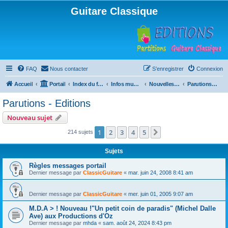
Guitare Classique
FAQ
Nous contacter
S’enregistrer
Connexion
Accueil
Portail
Index du forum
Infos musicales
Nouvelles de toutes sortes, concerts, partitions…
Parutions - Editions
Parutions - Editions
Nouveau sujet
1
2
3
4
5
Suivante
214 sujets
Sujets
Règles messages portail
Dernier message par
ClassicGuitare
«
mar. juin 24, 2008 8:41 am
Dernier message par
ClassicGuitare
«
mer. juin 01, 2005 9:07 am
M.D.A > ! Nouveau !"Un petit coin de paradis" (Michel Dalle
Ave) aux Productions d'Oz
Dernier message par
mhda
«
sam. août 24, 2024 8:43 pm