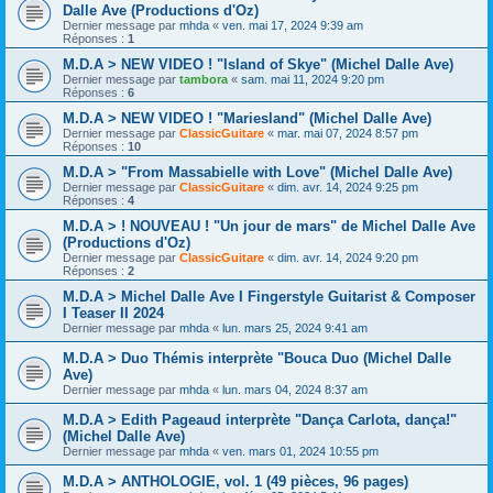
Dalle Ave (Productions d'Oz)
Dernier message par
mhda
«
ven. mai 17, 2024 9:39 am
Réponses :
1
M.D.A > NEW VIDEO ! "Island of Skye" (Michel Dalle Ave)
Dernier message par
tambora
«
sam. mai 11, 2024 9:20 pm
Réponses :
6
M.D.A > NEW VIDEO ! "Mariesland" (Michel Dalle Ave)
Dernier message par
ClassicGuitare
«
mar. mai 07, 2024 8:57 pm
Réponses :
10
M.D.A > "From Massabielle with Love" (Michel Dalle Ave)
Dernier message par
ClassicGuitare
«
dim. avr. 14, 2024 9:25 pm
Réponses :
4
M.D.A > ! NOUVEAU ! "Un jour de mars" de Michel Dalle Ave
(Productions d'Oz)
Dernier message par
ClassicGuitare
«
dim. avr. 14, 2024 9:20 pm
Réponses :
2
M.D.A > Michel Dalle Ave I Fingerstyle Guitarist & Composer
I Teaser II 2024
Dernier message par
mhda
«
lun. mars 25, 2024 9:41 am
M.D.A > Duo Thémis interprète "Bouca Duo (Michel Dalle
Ave)
Dernier message par
mhda
«
lun. mars 04, 2024 8:37 am
M.D.A > Edith Pageaud interprète "Dança Carlota, dança!"
(Michel Dalle Ave)
Dernier message par
mhda
«
ven. mars 01, 2024 10:55 pm
M.D.A > ANTHOLOGIE, vol. 1 (49 pièces, 96 pages)