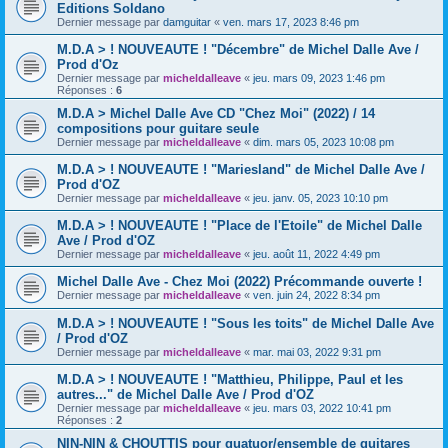
Editions Soldano
Dernier message par
damguitar
«
ven. mars 17, 2023 8:46 pm
M.D.A > ! NOUVEAUTE ! "Décembre" de Michel Dalle Ave /
Prod d'Oz
Dernier message par
micheldalleave
«
jeu. mars 09, 2023 1:46 pm
Réponses :
6
M.D.A > Michel Dalle Ave CD "Chez Moi" (2022) / 14
compositions pour guitare seule
Dernier message par
micheldalleave
«
dim. mars 05, 2023 10:08 pm
M.D.A > ! NOUVEAUTE ! "Mariesland" de Michel Dalle Ave /
Prod d'OZ
Dernier message par
micheldalleave
«
jeu. janv. 05, 2023 10:10 pm
M.D.A > ! NOUVEAUTE ! "Place de l'Etoile" de Michel Dalle
Ave / Prod d'OZ
Dernier message par
micheldalleave
«
jeu. août 11, 2022 4:49 pm
Michel Dalle Ave - Chez Moi (2022) Précommande ouverte !
Dernier message par
micheldalleave
«
ven. juin 24, 2022 8:34 pm
M.D.A > ! NOUVEAUTE ! "Sous les toits" de Michel Dalle Ave
/ Prod d'OZ
Dernier message par
micheldalleave
«
mar. mai 03, 2022 9:31 pm
M.D.A > ! NOUVEAUTE ! "Matthieu, Philippe, Paul et les
autres..." de Michel Dalle Ave / Prod d'OZ
Dernier message par
micheldalleave
«
jeu. mars 03, 2022 10:41 pm
Réponses :
2
NIN-NIN & CHOUTTIS pour quatuor/ensemble de guitares