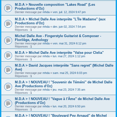
M.D.A > Nouvelle composition "Lakes Road" (Les
Productions d'Oz)
Dernier message par
mhda
«
ven. juil. 12, 2024 9:47 pm
M.D.A > Michel Dalle Ave interprète "L'Île Madame" (aux
Productions d'Oz)
Dernier message par
mhda
«
dim. juin 02, 2024 7:54 pm
Réponses :
1
Michel Dalle Ave - Fingerstyle Guitarist & Composer -
Florilège, Anthology
Dernier message par
mhda
«
ven. mai 31, 2024 6:12 pm
Réponses :
1
M.D.A > Michel Dalle Ave interprète "Valse pour Clelia"
Dernier message par
mhda
«
lun. mai 27, 2024 1:12 pm
Réponses :
1
M.D.A > David Jacques interprète "Sans regret" (Michel Dalle
Ave)
Dernier message par
mhda
«
sam. mai 25, 2024 6:03 pm
Réponses :
1
M.D.A > ! NOUVEAU ! "Souvenir de Téméni" de Michel Dalle
Ave (Productions d'Oz)
Dernier message par
mhda
«
jeu. mai 23, 2024 7:35 am
Réponses :
1
M.D.A > ! NOUVEAU ! "Vague à l'Âme" de Michel Dalle Ave
(Productions d'Oz)
Dernier message par
mhda
«
lun. mai 20, 2024 6:50 pm
Réponses :
1
M.D.A > ! NOUVEAU ! "Boulevard Pey Arnaud" de Michel