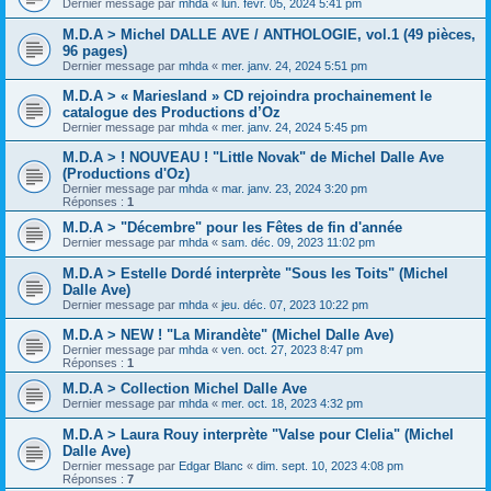
Dernier message par
mhda
«
lun. févr. 05, 2024 5:41 pm
M.D.A > Michel DALLE AVE / ANTHOLOGIE, vol.1 (49 pièces,
96 pages)
Dernier message par
mhda
«
mer. janv. 24, 2024 5:51 pm
M.D.A > « Mariesland » CD rejoindra prochainement le
catalogue des Productions d’Oz
Dernier message par
mhda
«
mer. janv. 24, 2024 5:45 pm
M.D.A > ! NOUVEAU ! "Little Novak" de Michel Dalle Ave
(Productions d'Oz)
Dernier message par
mhda
«
mar. janv. 23, 2024 3:20 pm
Réponses :
1
M.D.A > "Décembre" pour les Fêtes de fin d'année
Dernier message par
mhda
«
sam. déc. 09, 2023 11:02 pm
M.D.A > Estelle Dordé interprète "Sous les Toits" (Michel
Dalle Ave)
Dernier message par
mhda
«
jeu. déc. 07, 2023 10:22 pm
M.D.A > NEW ! "La Mirandète" (Michel Dalle Ave)
Dernier message par
mhda
«
ven. oct. 27, 2023 8:47 pm
Réponses :
1
M.D.A > Collection Michel Dalle Ave
Dernier message par
mhda
«
mer. oct. 18, 2023 4:32 pm
M.D.A > Laura Rouy interprète "Valse pour Clelia" (Michel
Dalle Ave)
Dernier message par
Edgar Blanc
«
dim. sept. 10, 2023 4:08 pm
Réponses :
7