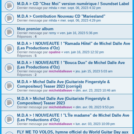
M.D.A > CD "Chez Moi" version numérique / Soundset Label
Dernier message par
mhda
«
mer. sept. 06, 2023 4:32 pm
M.D.A > Contribution Nouveau CD "Mariesland"
Dernier message par
mhda
«
mer. sept. 06, 2023 4:29 pm
Mon premier album
Dernier message par
remy
«
ven. juin 16, 2023 5:36 pm
Réponses :
4
M.D.A > ! NOUVEAUTE ! "Ramada Hôtel" de Michel Dalle Ave
(Les Productions d'Oz)
Dernier message par
opaline
«
ven. juin 16, 2023 12:32 pm
Réponses :
5
M.D.A > ! NOUVEAUTE ! "Bouca Duo" de Michel Dalle Ave
(Les Productions d'Oz)
Dernier message par
micheldalleave
«
jeu. juin 15, 2023 5:03 am
Réponses :
2
M.D.A > Michel Dalle Ave (Guitariste Fingerstyle &
Compositeur) Teaser 2023 (corrigé)
Dernier message par
micheldalleave
«
dim. avr. 23, 2023 10:46 am
M.D.A > Michel Dalle Ave (Guitariste Fingerstyle &
Compositeur) Teaser 2023
Dernier message par
micheldalleave
«
dim. avr. 09, 2023 9:53 pm
M.D.A > ! NOUVEAUTE ! "L'Île madame" de Michel Dalle Ave
(Les Productions d'Oz)
Dernier message par
micheldalleave
«
lun. avr. 03, 2023 10:09 pm
FLY ME TO VOLOS, hymne officiel du World Guitar Day aux