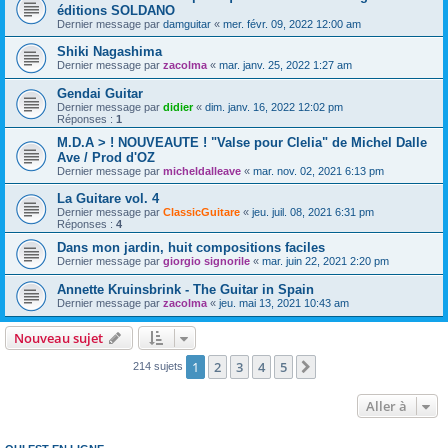
éditions SOLDANO
Dernier message par
damguitar
«
mer. févr. 09, 2022 12:00 am
Shiki Nagashima
Dernier message par
zacolma
«
mar. janv. 25, 2022 1:27 am
Gendai Guitar
Dernier message par
didier
«
dim. janv. 16, 2022 12:02 pm
Réponses :
1
M.D.A > ! NOUVEAUTE ! "Valse pour Clelia" de Michel Dalle
Ave / Prod d'OZ
Dernier message par
micheldalleave
«
mar. nov. 02, 2021 6:13 pm
La Guitare vol. 4
Dernier message par
ClassicGuitare
«
jeu. juil. 08, 2021 6:31 pm
Réponses :
4
Dans mon jardin, huit compositions faciles
Dernier message par
giorgio signorile
«
mar. juin 22, 2021 2:20 pm
Annette Kruinsbrink - The Guitar in Spain
Dernier message par
zacolma
«
jeu. mai 13, 2021 10:43 am
Nouveau sujet
1
2
3
4
5
Suivante
214 sujets
Aller à