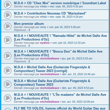
M.D.A > CD "Chez Moi" version numérique / Soundset Label
Dernier message par
mhda
«
mer. sept. 06, 2023 4:32 pm
M.D.A > Contribution Nouveau CD "Mariesland"
Dernier message par
mhda
«
mer. sept. 06, 2023 4:29 pm
Mon premier album
Dernier message par
remy
«
ven. juin 16, 2023 5:36 pm
Réponses :
4
M.D.A > ! NOUVEAUTE ! "Ramada Hôtel" de Michel Dalle Ave
(Les Productions d'Oz)
Dernier message par
opaline
«
ven. juin 16, 2023 12:32 pm
Réponses :
5
M.D.A > ! NOUVEAUTE ! "Bouca Duo" de Michel Dalle Ave
(Les Productions d'Oz)
Dernier message par
micheldalleave
«
jeu. juin 15, 2023 5:03 am
Réponses :
2
M.D.A > Michel Dalle Ave (Guitariste Fingerstyle &
Compositeur) Teaser 2023 (corrigé)
Dernier message par
micheldalleave
«
dim. avr. 23, 2023 10:46 am
M.D.A > Michel Dalle Ave (Guitariste Fingerstyle &
Compositeur) Teaser 2023
Dernier message par
micheldalleave
«
dim. avr. 09, 2023 9:53 pm
M.D.A > ! NOUVEAUTE ! "L'Île madame" de Michel Dalle Ave
(Les Productions d'Oz)
Dernier message par
micheldalleave
«
lun. avr. 03, 2023 10:09 pm
FLY ME TO VOLOS, hymne officiel du World Guitar Day aux