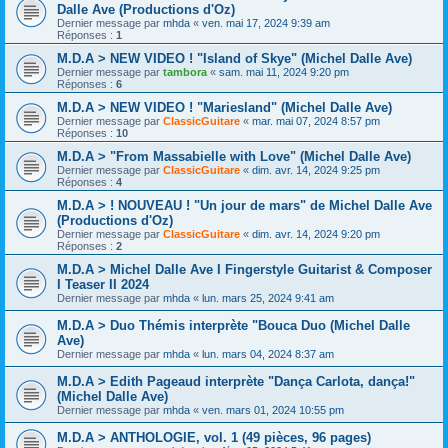
Dalle Ave (Productions d'Oz)
Dernier message par
mhda
«
ven. mai 17, 2024 9:39 am
Réponses :
1
M.D.A > NEW VIDEO ! "Island of Skye" (Michel Dalle Ave)
Dernier message par
tambora
«
sam. mai 11, 2024 9:20 pm
Réponses :
6
M.D.A > NEW VIDEO ! "Mariesland" (Michel Dalle Ave)
Dernier message par
ClassicGuitare
«
mar. mai 07, 2024 8:57 pm
Réponses :
10
M.D.A > "From Massabielle with Love" (Michel Dalle Ave)
Dernier message par
ClassicGuitare
«
dim. avr. 14, 2024 9:25 pm
Réponses :
4
M.D.A > ! NOUVEAU ! "Un jour de mars" de Michel Dalle Ave
(Productions d'Oz)
Dernier message par
ClassicGuitare
«
dim. avr. 14, 2024 9:20 pm
Réponses :
2
M.D.A > Michel Dalle Ave I Fingerstyle Guitarist & Composer
I Teaser II 2024
Dernier message par
mhda
«
lun. mars 25, 2024 9:41 am
M.D.A > Duo Thémis interprète "Bouca Duo (Michel Dalle
Ave)
Dernier message par
mhda
«
lun. mars 04, 2024 8:37 am
M.D.A > Edith Pageaud interprète "Dança Carlota, dança!"
(Michel Dalle Ave)
Dernier message par
mhda
«
ven. mars 01, 2024 10:55 pm
M.D.A > ANTHOLOGIE, vol. 1 (49 pièces, 96 pages)