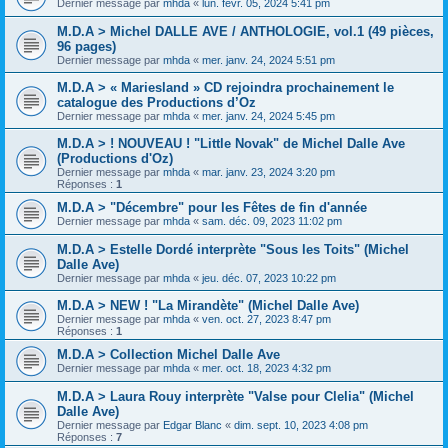
Dernier message par
mhda
«
lun. févr. 05, 2024 5:41 pm
M.D.A > Michel DALLE AVE / ANTHOLOGIE, vol.1 (49 pièces,
96 pages)
Dernier message par
mhda
«
mer. janv. 24, 2024 5:51 pm
M.D.A > « Mariesland » CD rejoindra prochainement le
catalogue des Productions d’Oz
Dernier message par
mhda
«
mer. janv. 24, 2024 5:45 pm
M.D.A > ! NOUVEAU ! "Little Novak" de Michel Dalle Ave
(Productions d'Oz)
Dernier message par
mhda
«
mar. janv. 23, 2024 3:20 pm
Réponses :
1
M.D.A > "Décembre" pour les Fêtes de fin d'année
Dernier message par
mhda
«
sam. déc. 09, 2023 11:02 pm
M.D.A > Estelle Dordé interprète "Sous les Toits" (Michel
Dalle Ave)
Dernier message par
mhda
«
jeu. déc. 07, 2023 10:22 pm
M.D.A > NEW ! "La Mirandète" (Michel Dalle Ave)
Dernier message par
mhda
«
ven. oct. 27, 2023 8:47 pm
Réponses :
1
M.D.A > Collection Michel Dalle Ave
Dernier message par
mhda
«
mer. oct. 18, 2023 4:32 pm
M.D.A > Laura Rouy interprète "Valse pour Clelia" (Michel
Dalle Ave)
Dernier message par
Edgar Blanc
«
dim. sept. 10, 2023 4:08 pm
Réponses :
7