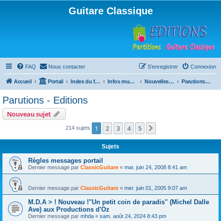
Guitare Classique
FAQ
Nous contacter
S’enregistrer
Connexion
Accueil
Portail
Index du forum
Infos musicales
Nouvelles de toutes sortes, concerts, partitions…
Parutions - Editions
Parutions - Editions
Nouveau sujet
1
2
3
4
5
Suivante
214 sujets
Sujets
Règles messages portail
Dernier message par
ClassicGuitare
«
mar. juin 24, 2008 8:41 am
Dernier message par
ClassicGuitare
«
mer. juin 01, 2005 9:07 am
M.D.A > ! Nouveau !"Un petit coin de paradis" (Michel Dalle
Ave) aux Productions d'Oz
Dernier message par
mhda
«
sam. août 24, 2024 8:43 pm