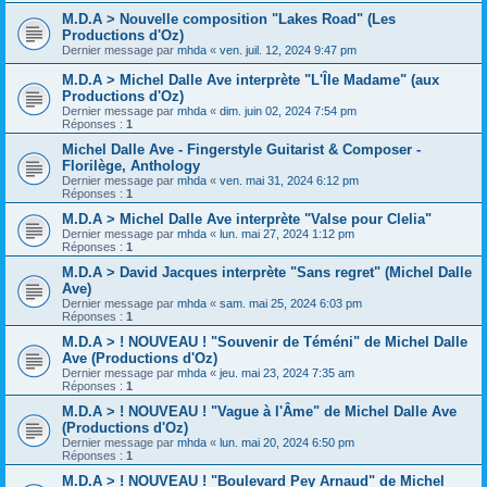
M.D.A > Nouvelle composition "Lakes Road" (Les
Productions d'Oz)
Dernier message par
mhda
«
ven. juil. 12, 2024 9:47 pm
M.D.A > Michel Dalle Ave interprète "L'Île Madame" (aux
Productions d'Oz)
Dernier message par
mhda
«
dim. juin 02, 2024 7:54 pm
Réponses :
1
Michel Dalle Ave - Fingerstyle Guitarist & Composer -
Florilège, Anthology
Dernier message par
mhda
«
ven. mai 31, 2024 6:12 pm
Réponses :
1
M.D.A > Michel Dalle Ave interprète "Valse pour Clelia"
Dernier message par
mhda
«
lun. mai 27, 2024 1:12 pm
Réponses :
1
M.D.A > David Jacques interprète "Sans regret" (Michel Dalle
Ave)
Dernier message par
mhda
«
sam. mai 25, 2024 6:03 pm
Réponses :
1
M.D.A > ! NOUVEAU ! "Souvenir de Téméni" de Michel Dalle
Ave (Productions d'Oz)
Dernier message par
mhda
«
jeu. mai 23, 2024 7:35 am
Réponses :
1
M.D.A > ! NOUVEAU ! "Vague à l'Âme" de Michel Dalle Ave
(Productions d'Oz)
Dernier message par
mhda
«
lun. mai 20, 2024 6:50 pm
Réponses :
1
M.D.A > ! NOUVEAU ! "Boulevard Pey Arnaud" de Michel