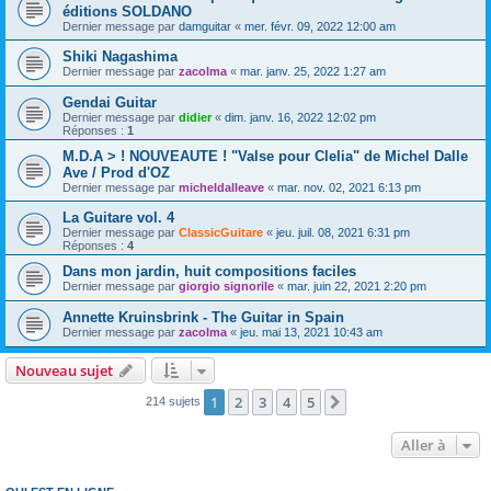
éditions SOLDANO
Dernier message par
damguitar
«
mer. févr. 09, 2022 12:00 am
Shiki Nagashima
Dernier message par
zacolma
«
mar. janv. 25, 2022 1:27 am
Gendai Guitar
Dernier message par
didier
«
dim. janv. 16, 2022 12:02 pm
Réponses :
1
M.D.A > ! NOUVEAUTE ! "Valse pour Clelia" de Michel Dalle
Ave / Prod d'OZ
Dernier message par
micheldalleave
«
mar. nov. 02, 2021 6:13 pm
La Guitare vol. 4
Dernier message par
ClassicGuitare
«
jeu. juil. 08, 2021 6:31 pm
Réponses :
4
Dans mon jardin, huit compositions faciles
Dernier message par
giorgio signorile
«
mar. juin 22, 2021 2:20 pm
Annette Kruinsbrink - The Guitar in Spain
Dernier message par
zacolma
«
jeu. mai 13, 2021 10:43 am
Nouveau sujet
1
2
3
4
5
Suivante
214 sujets
Aller à