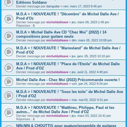
Editions Soldano
Dernier message par
damguitar
«
ven. mars 17, 2023 8:46 pm
M.D.A > ! NOUVEAUTE ! "Décembre" de Michel Dalle Ave /
Prod d'Oz
Dernier message par
micheldalleave
«
jeu. mars 09, 2023 1:46 pm
Réponses :
6
M.D.A > Michel Dalle Ave CD "Chez Moi" (2022) / 14
compositions pour guitare seule
Dernier message par
micheldalleave
«
dim. mars 05, 2023 10:08 pm
M.D.A > ! NOUVEAUTE ! "Mariesland" de Michel Dalle Ave /
Prod d'OZ
Dernier message par
micheldalleave
«
jeu. janv. 05, 2023 10:10 pm
M.D.A > ! NOUVEAUTE ! "Place de l'Etoile" de Michel Dalle
Ave / Prod d'OZ
Dernier message par
micheldalleave
«
jeu. août 11, 2022 4:49 pm
Michel Dalle Ave - Chez Moi (2022) Précommande ouverte !
Dernier message par
micheldalleave
«
ven. juin 24, 2022 8:34 pm
M.D.A > ! NOUVEAUTE ! "Sous les toits" de Michel Dalle Ave
/ Prod d'OZ
Dernier message par
micheldalleave
«
mar. mai 03, 2022 9:31 pm
M.D.A > ! NOUVEAUTE ! "Matthieu, Philippe, Paul et les
autres..." de Michel Dalle Ave / Prod d'OZ
Dernier message par
micheldalleave
«
jeu. mars 03, 2022 10:41 pm
Réponses :
2
NIN-NIN & CHOUTTIS pour quatuor/ensemble de guitares