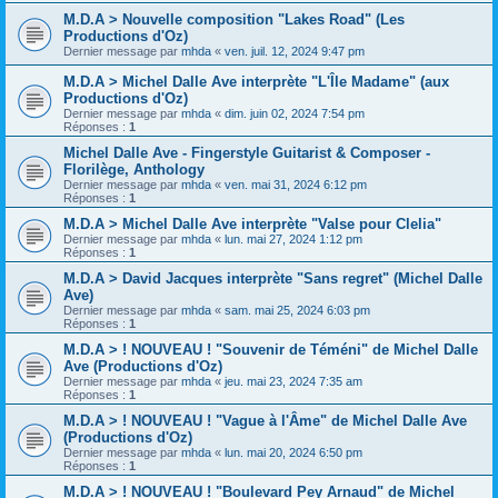
M.D.A > Nouvelle composition "Lakes Road" (Les
Productions d'Oz)
Dernier message par
mhda
«
ven. juil. 12, 2024 9:47 pm
M.D.A > Michel Dalle Ave interprète "L'Île Madame" (aux
Productions d'Oz)
Dernier message par
mhda
«
dim. juin 02, 2024 7:54 pm
Réponses :
1
Michel Dalle Ave - Fingerstyle Guitarist & Composer -
Florilège, Anthology
Dernier message par
mhda
«
ven. mai 31, 2024 6:12 pm
Réponses :
1
M.D.A > Michel Dalle Ave interprète "Valse pour Clelia"
Dernier message par
mhda
«
lun. mai 27, 2024 1:12 pm
Réponses :
1
M.D.A > David Jacques interprète "Sans regret" (Michel Dalle
Ave)
Dernier message par
mhda
«
sam. mai 25, 2024 6:03 pm
Réponses :
1
M.D.A > ! NOUVEAU ! "Souvenir de Téméni" de Michel Dalle
Ave (Productions d'Oz)
Dernier message par
mhda
«
jeu. mai 23, 2024 7:35 am
Réponses :
1
M.D.A > ! NOUVEAU ! "Vague à l'Âme" de Michel Dalle Ave
(Productions d'Oz)
Dernier message par
mhda
«
lun. mai 20, 2024 6:50 pm
Réponses :
1
M.D.A > ! NOUVEAU ! "Boulevard Pey Arnaud" de Michel