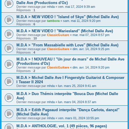
Dalle Ave (Productions d'Oz)
Dernier message par
mhda
«
ven. mai 17, 2024 9:39 am
Réponses :
1
M.D.A > NEW VIDEO ! "Island of Skye" (Michel Dalle Ave)
Dernier message par
tambora
«
sam. mai 11, 2024 9:20 pm
Réponses :
6
M.D.A > NEW VIDEO ! "Mariesland" (Michel Dalle Ave)
Dernier message par
ClassicGuitare
«
mar. mai 07, 2024 8:57 pm
Réponses :
10
M.D.A > "From Massabielle with Love" (Michel Dalle Ave)
Dernier message par
ClassicGuitare
«
dim. avr. 14, 2024 9:25 pm
Réponses :
4
M.D.A > ! NOUVEAU ! "Un jour de mars" de Michel Dalle Ave
(Productions d'Oz)
Dernier message par
ClassicGuitare
«
dim. avr. 14, 2024 9:20 pm
Réponses :
2
M.D.A > Michel Dalle Ave I Fingerstyle Guitarist & Composer
I Teaser II 2024
Dernier message par
mhda
«
lun. mars 25, 2024 9:41 am
M.D.A > Duo Thémis interprète "Bouca Duo (Michel Dalle
Ave)
Dernier message par
mhda
«
lun. mars 04, 2024 8:37 am
M.D.A > Edith Pageaud interprète "Dança Carlota, dança!"
(Michel Dalle Ave)
Dernier message par
mhda
«
ven. mars 01, 2024 10:55 pm
M.D.A > ANTHOLOGIE, vol. 1 (49 pièces, 96 pages)