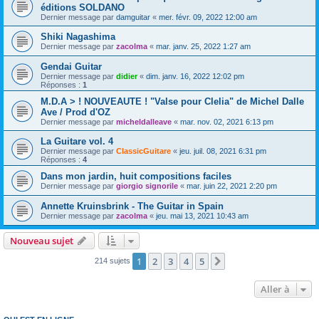
éditions SOLDANO
Dernier message par
damguitar
«
mer. févr. 09, 2022 12:00 am
Shiki Nagashima
Dernier message par
zacolma
«
mar. janv. 25, 2022 1:27 am
Gendai Guitar
Dernier message par
didier
«
dim. janv. 16, 2022 12:02 pm
Réponses :
1
M.D.A > ! NOUVEAUTE ! "Valse pour Clelia" de Michel Dalle
Ave / Prod d'OZ
Dernier message par
micheldalleave
«
mar. nov. 02, 2021 6:13 pm
La Guitare vol. 4
Dernier message par
ClassicGuitare
«
jeu. juil. 08, 2021 6:31 pm
Réponses :
4
Dans mon jardin, huit compositions faciles
Dernier message par
giorgio signorile
«
mar. juin 22, 2021 2:20 pm
Annette Kruinsbrink - The Guitar in Spain
Dernier message par
zacolma
«
jeu. mai 13, 2021 10:43 am
Nouveau sujet
1
2
3
4
5
Suivante
214 sujets
Aller à