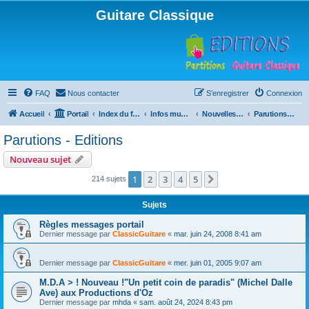
Guitare Classique
FAQ
Nous contacter
S’enregistrer
Connexion
Accueil
Portail
Index du forum
Infos musicales
Nouvelles de toutes sortes, concerts, partitions…
Parutions - Editions
Parutions - Editions
Nouveau sujet
1
2
3
4
5
Suivante
214 sujets
Sujets
Règles messages portail
Dernier message par
ClassicGuitare
«
mar. juin 24, 2008 8:41 am
Dernier message par
ClassicGuitare
«
mer. juin 01, 2005 9:07 am
M.D.A > ! Nouveau !"Un petit coin de paradis" (Michel Dalle
Ave) aux Productions d'Oz
Dernier message par
mhda
«
sam. août 24, 2024 8:43 pm