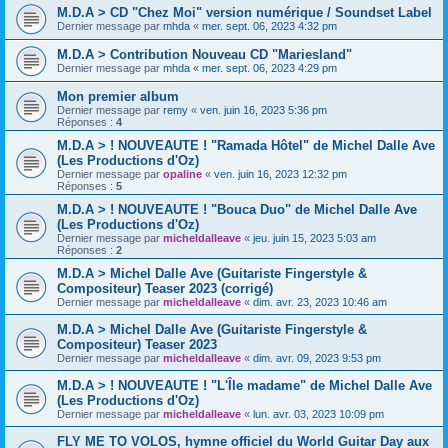
M.D.A > CD "Chez Moi" version numérique / Soundset Label
Dernier message par
mhda
«
mer. sept. 06, 2023 4:32 pm
M.D.A > Contribution Nouveau CD "Mariesland"
Dernier message par
mhda
«
mer. sept. 06, 2023 4:29 pm
Mon premier album
Dernier message par
remy
«
ven. juin 16, 2023 5:36 pm
Réponses :
4
M.D.A > ! NOUVEAUTE ! "Ramada Hôtel" de Michel Dalle Ave
(Les Productions d'Oz)
Dernier message par
opaline
«
ven. juin 16, 2023 12:32 pm
Réponses :
5
M.D.A > ! NOUVEAUTE ! "Bouca Duo" de Michel Dalle Ave
(Les Productions d'Oz)
Dernier message par
micheldalleave
«
jeu. juin 15, 2023 5:03 am
Réponses :
2
M.D.A > Michel Dalle Ave (Guitariste Fingerstyle &
Compositeur) Teaser 2023 (corrigé)
Dernier message par
micheldalleave
«
dim. avr. 23, 2023 10:46 am
M.D.A > Michel Dalle Ave (Guitariste Fingerstyle &
Compositeur) Teaser 2023
Dernier message par
micheldalleave
«
dim. avr. 09, 2023 9:53 pm
M.D.A > ! NOUVEAUTE ! "L'Île madame" de Michel Dalle Ave
(Les Productions d'Oz)
Dernier message par
micheldalleave
«
lun. avr. 03, 2023 10:09 pm
FLY ME TO VOLOS, hymne officiel du World Guitar Day aux