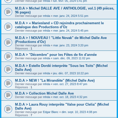
Dernier message par
mhda
«
lun. févr. 05, 2024 5:41 pm
M.D.A > Michel DALLE AVE / ANTHOLOGIE, vol.1 (49 pièces,
96 pages)
Dernier message par
mhda
«
mer. janv. 24, 2024 5:51 pm
M.D.A > « Mariesland » CD rejoindra prochainement le
catalogue des Productions d’Oz
Dernier message par
mhda
«
mer. janv. 24, 2024 5:45 pm
M.D.A > ! NOUVEAU ! "Little Novak" de Michel Dalle Ave
(Productions d'Oz)
Dernier message par
mhda
«
mar. janv. 23, 2024 3:20 pm
Réponses :
1
M.D.A > "Décembre" pour les Fêtes de fin d'année
Dernier message par
mhda
«
sam. déc. 09, 2023 11:02 pm
M.D.A > Estelle Dordé interprète "Sous les Toits" (Michel
Dalle Ave)
Dernier message par
mhda
«
jeu. déc. 07, 2023 10:22 pm
M.D.A > NEW ! "La Mirandète" (Michel Dalle Ave)
Dernier message par
mhda
«
ven. oct. 27, 2023 8:47 pm
Réponses :
1
M.D.A > Collection Michel Dalle Ave
Dernier message par
mhda
«
mer. oct. 18, 2023 4:32 pm
M.D.A > Laura Rouy interprète "Valse pour Clelia" (Michel
Dalle Ave)
Dernier message par
Edgar Blanc
«
dim. sept. 10, 2023 4:08 pm
Réponses :
7