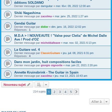
éditions SOLDANO
Dernier message par
damguitar
«
mer. févr. 09, 2022 12:00 am
Shiki Nagashima
Dernier message par
zacolma
«
mar. janv. 25, 2022 1:27 am
Gendai Guitar
Dernier message par
didier
«
dim. janv. 16, 2022 12:02 pm
Réponses :
1
M.D.A > ! NOUVEAUTE ! "Valse pour Clelia" de Michel Dalle
Ave / Prod d'OZ
Dernier message par
micheldalleave
«
mar. nov. 02, 2021 6:13 pm
La Guitare vol. 4
Dernier message par
ClassicGuitare
«
jeu. juil. 08, 2021 6:31 pm
Réponses :
4
Dans mon jardin, huit compositions faciles
Dernier message par
giorgio signorile
«
mar. juin 22, 2021 2:20 pm
Annette Kruinsbrink - The Guitar in Spain
Dernier message par
zacolma
«
jeu. mai 13, 2021 10:43 am
Nouveau sujet
1
2
3
4
5
Suivante
214 sujets
Aller à