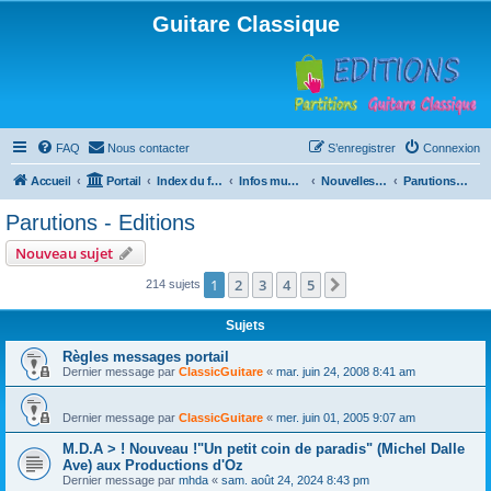
Guitare Classique
FAQ
Nous contacter
S’enregistrer
Connexion
Accueil
Portail
Index du forum
Infos musicales
Nouvelles de toutes sortes, concerts, partitions…
Parutions - Editions
Parutions - Editions
Nouveau sujet
1
2
3
4
5
Suivante
214 sujets
Sujets
Règles messages portail
Dernier message par
ClassicGuitare
«
mar. juin 24, 2008 8:41 am
Dernier message par
ClassicGuitare
«
mer. juin 01, 2005 9:07 am
M.D.A > ! Nouveau !"Un petit coin de paradis" (Michel Dalle
Ave) aux Productions d'Oz
Dernier message par
mhda
«
sam. août 24, 2024 8:43 pm