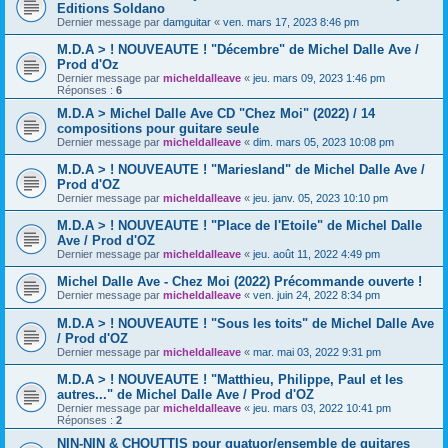
Editions Soldano
Dernier message par
damguitar
«
ven. mars 17, 2023 8:46 pm
M.D.A > ! NOUVEAUTE ! "Décembre" de Michel Dalle Ave /
Prod d'Oz
Dernier message par
micheldalleave
«
jeu. mars 09, 2023 1:46 pm
Réponses :
6
M.D.A > Michel Dalle Ave CD "Chez Moi" (2022) / 14
compositions pour guitare seule
Dernier message par
micheldalleave
«
dim. mars 05, 2023 10:08 pm
M.D.A > ! NOUVEAUTE ! "Mariesland" de Michel Dalle Ave /
Prod d'OZ
Dernier message par
micheldalleave
«
jeu. janv. 05, 2023 10:10 pm
M.D.A > ! NOUVEAUTE ! "Place de l'Etoile" de Michel Dalle
Ave / Prod d'OZ
Dernier message par
micheldalleave
«
jeu. août 11, 2022 4:49 pm
Michel Dalle Ave - Chez Moi (2022) Précommande ouverte !
Dernier message par
micheldalleave
«
ven. juin 24, 2022 8:34 pm
M.D.A > ! NOUVEAUTE ! "Sous les toits" de Michel Dalle Ave
/ Prod d'OZ
Dernier message par
micheldalleave
«
mar. mai 03, 2022 9:31 pm
M.D.A > ! NOUVEAUTE ! "Matthieu, Philippe, Paul et les
autres..." de Michel Dalle Ave / Prod d'OZ
Dernier message par
micheldalleave
«
jeu. mars 03, 2022 10:41 pm
Réponses :
2
NIN-NIN & CHOUTTIS pour quatuor/ensemble de guitares