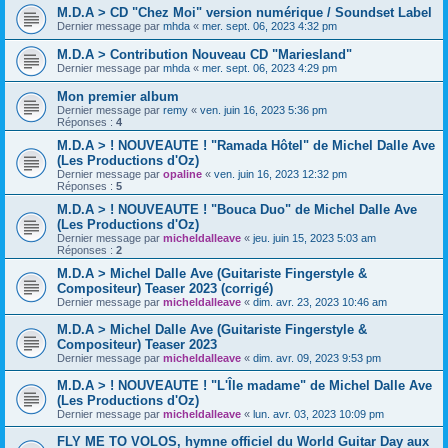
M.D.A > CD "Chez Moi" version numérique / Soundset Label
Dernier message par
mhda
«
mer. sept. 06, 2023 4:32 pm
M.D.A > Contribution Nouveau CD "Mariesland"
Dernier message par
mhda
«
mer. sept. 06, 2023 4:29 pm
Mon premier album
Dernier message par
remy
«
ven. juin 16, 2023 5:36 pm
Réponses :
4
M.D.A > ! NOUVEAUTE ! "Ramada Hôtel" de Michel Dalle Ave
(Les Productions d'Oz)
Dernier message par
opaline
«
ven. juin 16, 2023 12:32 pm
Réponses :
5
M.D.A > ! NOUVEAUTE ! "Bouca Duo" de Michel Dalle Ave
(Les Productions d'Oz)
Dernier message par
micheldalleave
«
jeu. juin 15, 2023 5:03 am
Réponses :
2
M.D.A > Michel Dalle Ave (Guitariste Fingerstyle &
Compositeur) Teaser 2023 (corrigé)
Dernier message par
micheldalleave
«
dim. avr. 23, 2023 10:46 am
M.D.A > Michel Dalle Ave (Guitariste Fingerstyle &
Compositeur) Teaser 2023
Dernier message par
micheldalleave
«
dim. avr. 09, 2023 9:53 pm
M.D.A > ! NOUVEAUTE ! "L'Île madame" de Michel Dalle Ave
(Les Productions d'Oz)
Dernier message par
micheldalleave
«
lun. avr. 03, 2023 10:09 pm
FLY ME TO VOLOS, hymne officiel du World Guitar Day aux