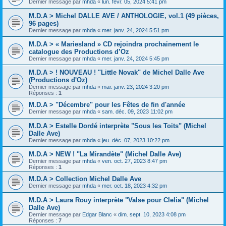
Dernier message par
mhda
«
lun. févr. 05, 2024 5:41 pm
M.D.A > Michel DALLE AVE / ANTHOLOGIE, vol.1 (49 pièces,
96 pages)
Dernier message par
mhda
«
mer. janv. 24, 2024 5:51 pm
M.D.A > « Mariesland » CD rejoindra prochainement le
catalogue des Productions d’Oz
Dernier message par
mhda
«
mer. janv. 24, 2024 5:45 pm
M.D.A > ! NOUVEAU ! "Little Novak" de Michel Dalle Ave
(Productions d'Oz)
Dernier message par
mhda
«
mar. janv. 23, 2024 3:20 pm
Réponses :
1
M.D.A > "Décembre" pour les Fêtes de fin d'année
Dernier message par
mhda
«
sam. déc. 09, 2023 11:02 pm
M.D.A > Estelle Dordé interprète "Sous les Toits" (Michel
Dalle Ave)
Dernier message par
mhda
«
jeu. déc. 07, 2023 10:22 pm
M.D.A > NEW ! "La Mirandète" (Michel Dalle Ave)
Dernier message par
mhda
«
ven. oct. 27, 2023 8:47 pm
Réponses :
1
M.D.A > Collection Michel Dalle Ave
Dernier message par
mhda
«
mer. oct. 18, 2023 4:32 pm
M.D.A > Laura Rouy interprète "Valse pour Clelia" (Michel
Dalle Ave)
Dernier message par
Edgar Blanc
«
dim. sept. 10, 2023 4:08 pm
Réponses :
7