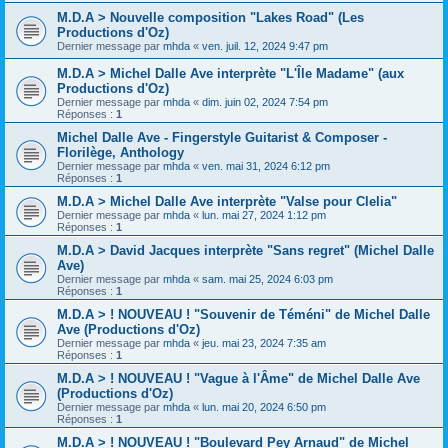
M.D.A > Nouvelle composition "Lakes Road" (Les
Productions d'Oz)
Dernier message par
mhda
«
ven. juil. 12, 2024 9:47 pm
M.D.A > Michel Dalle Ave interprète "L'Île Madame" (aux
Productions d'Oz)
Dernier message par
mhda
«
dim. juin 02, 2024 7:54 pm
Réponses :
1
Michel Dalle Ave - Fingerstyle Guitarist & Composer -
Florilège, Anthology
Dernier message par
mhda
«
ven. mai 31, 2024 6:12 pm
Réponses :
1
M.D.A > Michel Dalle Ave interprète "Valse pour Clelia"
Dernier message par
mhda
«
lun. mai 27, 2024 1:12 pm
Réponses :
1
M.D.A > David Jacques interprète "Sans regret" (Michel Dalle
Ave)
Dernier message par
mhda
«
sam. mai 25, 2024 6:03 pm
Réponses :
1
M.D.A > ! NOUVEAU ! "Souvenir de Téméni" de Michel Dalle
Ave (Productions d'Oz)
Dernier message par
mhda
«
jeu. mai 23, 2024 7:35 am
Réponses :
1
M.D.A > ! NOUVEAU ! "Vague à l'Âme" de Michel Dalle Ave
(Productions d'Oz)
Dernier message par
mhda
«
lun. mai 20, 2024 6:50 pm
Réponses :
1
M.D.A > ! NOUVEAU ! "Boulevard Pey Arnaud" de Michel