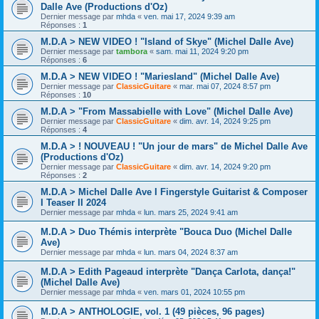
Dalle Ave (Productions d'Oz)
Dernier message par
mhda
«
ven. mai 17, 2024 9:39 am
Réponses :
1
M.D.A > NEW VIDEO ! "Island of Skye" (Michel Dalle Ave)
Dernier message par
tambora
«
sam. mai 11, 2024 9:20 pm
Réponses :
6
M.D.A > NEW VIDEO ! "Mariesland" (Michel Dalle Ave)
Dernier message par
ClassicGuitare
«
mar. mai 07, 2024 8:57 pm
Réponses :
10
M.D.A > "From Massabielle with Love" (Michel Dalle Ave)
Dernier message par
ClassicGuitare
«
dim. avr. 14, 2024 9:25 pm
Réponses :
4
M.D.A > ! NOUVEAU ! "Un jour de mars" de Michel Dalle Ave
(Productions d'Oz)
Dernier message par
ClassicGuitare
«
dim. avr. 14, 2024 9:20 pm
Réponses :
2
M.D.A > Michel Dalle Ave I Fingerstyle Guitarist & Composer
I Teaser II 2024
Dernier message par
mhda
«
lun. mars 25, 2024 9:41 am
M.D.A > Duo Thémis interprète "Bouca Duo (Michel Dalle
Ave)
Dernier message par
mhda
«
lun. mars 04, 2024 8:37 am
M.D.A > Edith Pageaud interprète "Dança Carlota, dança!"
(Michel Dalle Ave)
Dernier message par
mhda
«
ven. mars 01, 2024 10:55 pm
M.D.A > ANTHOLOGIE, vol. 1 (49 pièces, 96 pages)