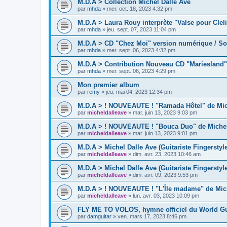
M.D.A > Collection Michel Dalle Ave
par
mhda
»
mer. oct. 18, 2023 4:32 pm
M.D.A > Laura Rouy interprète "Valse pour Cleli
par
mhda
»
jeu. sept. 07, 2023 11:04 pm
M.D.A > CD "Chez Moi" version numérique / So
par
mhda
»
mer. sept. 06, 2023 4:32 pm
M.D.A > Contribution Nouveau CD "Mariesland"
par
mhda
»
mer. sept. 06, 2023 4:29 pm
Mon premier album
par
remy
»
jeu. mai 04, 2023 12:34 pm
M.D.A > ! NOUVEAUTE ! "Ramada Hôtel" de Mich
par
micheldalleave
»
mar. juin 13, 2023 9:03 pm
M.D.A > ! NOUVEAUTE ! "Bouca Duo" de Michel 
par
micheldalleave
»
mar. juin 13, 2023 9:01 pm
M.D.A > Michel Dalle Ave (Guitariste Fingerstyl
par
micheldalleave
»
dim. avr. 23, 2023 10:46 am
M.D.A > Michel Dalle Ave (Guitariste Fingersty
par
micheldalleave
»
dim. avr. 09, 2023 9:53 pm
M.D.A > ! NOUVEAUTE ! "L'Île madame" de Mich
par
micheldalleave
»
lun. avr. 03, 2023 10:09 pm
FLY ME TO VOLOS, hymne officiel du World Gu
par
damguitar
»
ven. mars 17, 2023 8:46 pm