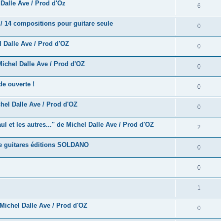
e
alle Ave / Prod d'Oz
o
R
6
s
p
s
n
é
e
/ 14 compositions pour guitare seule
o
R
0
s
p
s
n
é
e
 Dalle Ave / Prod d'OZ
o
R
0
s
p
s
n
é
e
ichel Dalle Ave / Prod d'OZ
o
R
0
s
p
s
n
é
e
e ouverte !
o
R
0
s
p
s
n
é
e
hel Dalle Ave / Prod d'OZ
o
R
0
s
p
s
n
é
e
 et les autres..." de Michel Dalle Ave / Prod d'OZ
o
R
2
s
p
s
n
é
e
e guitares éditions SOLDANO
o
R
0
s
p
s
n
é
e
o
R
0
s
p
s
n
é
e
o
R
1
s
p
s
n
é
e
Michel Dalle Ave / Prod d'OZ
o
R
0
s
p
s
n
é