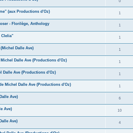
R
0
s
p
n
é
e
ame" (aux Productions d'Oz)
o
R
1
s
p
s
n
é
e
oser - Florilège, Anthology
o
R
1
s
p
s
n
é
e
 Clelia"
o
R
1
s
p
s
n
é
e
 (Michel Dalle Ave)
o
R
1
s
p
s
n
é
e
Michel Dalle Ave (Productions d'Oz)
o
R
1
s
p
s
n
é
e
 Dalle Ave (Productions d'Oz)
o
R
1
s
p
s
n
é
e
e Michel Dalle Ave (Productions d'Oz)
o
R
1
s
p
s
n
é
e
Dalle Ave)
o
R
6
s
p
s
n
é
e
le Ave)
o
R
10
s
p
s
n
é
e
Dalle Ave)
o
R
4
s
p
s
n
é
e