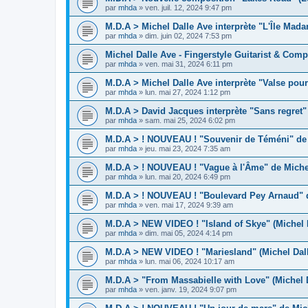
par
mhda
»
ven. juil. 12, 2024 9:47 pm
M.D.A > Michel Dalle Ave interprète "L'Île Mad
par
mhda
»
dim. juin 02, 2024 7:53 pm
Michel Dalle Ave - Fingerstyle Guitarist & Comp
par
mhda
»
ven. mai 31, 2024 6:11 pm
M.D.A > Michel Dalle Ave interprète "Valse pour
par
mhda
»
lun. mai 27, 2024 1:12 pm
M.D.A > David Jacques interprète "Sans regret"
par
mhda
»
sam. mai 25, 2024 6:02 pm
M.D.A > ! NOUVEAU ! "Souvenir de Téméni" de 
par
mhda
»
jeu. mai 23, 2024 7:35 am
M.D.A > ! NOUVEAU ! "Vague à l'Âme" de Michel
par
mhda
»
lun. mai 20, 2024 6:49 pm
M.D.A > ! NOUVEAU ! "Boulevard Pey Arnaud" d
par
mhda
»
ven. mai 17, 2024 9:39 am
M.D.A > NEW VIDEO ! "Island of Skye" (Michel 
par
mhda
»
dim. mai 05, 2024 4:14 pm
M.D.A > NEW VIDEO ! "Mariesland" (Michel Dal
par
mhda
»
lun. mai 06, 2024 10:17 am
M.D.A > "From Massabielle with Love" (Michel 
par
mhda
»
ven. janv. 19, 2024 9:07 pm