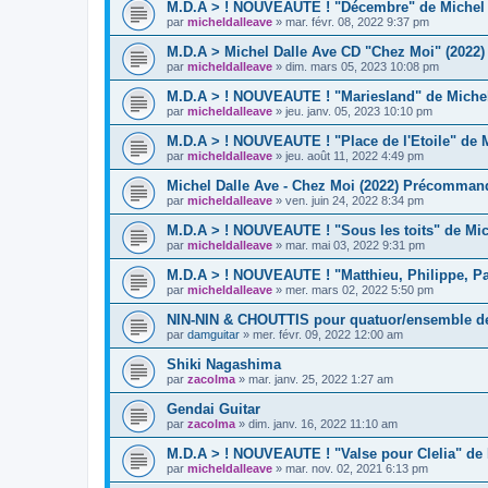
M.D.A > ! NOUVEAUTE ! "Décembre" de Michel D
par
micheldalleave
»
mar. févr. 08, 2022 9:37 pm
M.D.A > Michel Dalle Ave CD "Chez Moi" (2022) 
par
micheldalleave
»
dim. mars 05, 2023 10:08 pm
M.D.A > ! NOUVEAUTE ! "Mariesland" de Michel
par
micheldalleave
»
jeu. janv. 05, 2023 10:10 pm
M.D.A > ! NOUVEAUTE ! "Place de l'Etoile" de M
par
micheldalleave
»
jeu. août 11, 2022 4:49 pm
Michel Dalle Ave - Chez Moi (2022) Précommand
par
micheldalleave
»
ven. juin 24, 2022 8:34 pm
M.D.A > ! NOUVEAUTE ! "Sous les toits" de Mic
par
micheldalleave
»
mar. mai 03, 2022 9:31 pm
M.D.A > ! NOUVEAUTE ! "Matthieu, Philippe, Paul
par
micheldalleave
»
mer. mars 02, 2022 5:50 pm
NIN-NIN & CHOUTTIS pour quatuor/ensemble d
par
damguitar
»
mer. févr. 09, 2022 12:00 am
Shiki Nagashima
par
zacolma
»
mar. janv. 25, 2022 1:27 am
Gendai Guitar
par
zacolma
»
dim. janv. 16, 2022 11:10 am
M.D.A > ! NOUVEAUTE ! "Valse pour Clelia" de 
par
micheldalleave
»
mar. nov. 02, 2021 6:13 pm