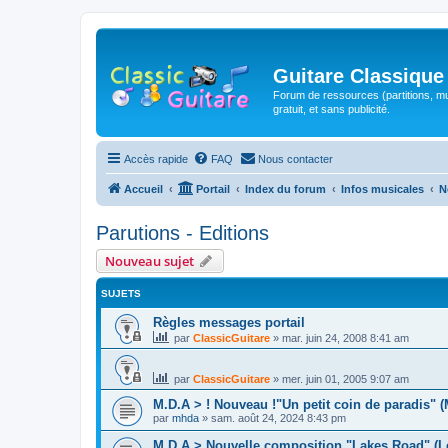
Guitare Classique
Forum de ressources (partitions, mu
gratuit, et sans publicité.
Accès rapide
FAQ
Nous contacter
Accueil
Portail
Index du forum
Infos musicales
N
Parutions - Editions
Nouveau sujet
SUJETS
Règles messages portail
par
ClassicGuitare
»
mar. juin 24, 2008 8:41 am
par
ClassicGuitare
»
mer. juin 01, 2005 9:07 am
M.D.A > ! Nouveau !"Un petit coin de paradis" 
par
mhda
»
sam. août 24, 2024 8:43 pm
M.D.A > Nouvelle composition "Lakes Road" (L