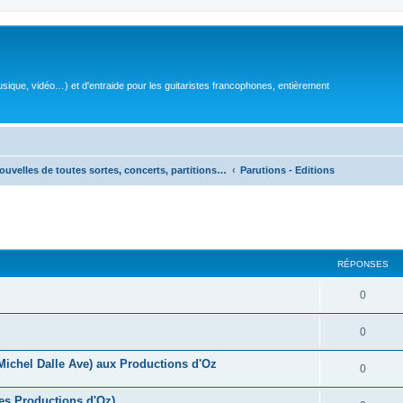
sique, vidéo…) et d'entraide pour les guitaristes francophones, entièrement
ouvelles de toutes sortes, concerts, partitions…
Parutions - Editions
RÉPONSES
R
0
é
R
0
p
é
(Michel Dalle Ave) aux Productions d'Oz
o
R
0
p
n
é
es Productions d'Oz)
o