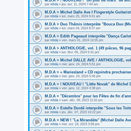
M.D.A > ! NOUVEAU ! "Un jour de mars" de Mich
par
mhda
»
jeu. avr. 11, 2024 7:44 am
M.D.A > Michel Dalle Ave I Fingerstyle Guitaris
par
mhda
»
lun. mars 25, 2024 9:41 am
M.D.A > Duo Thémis interprète "Bouca Duo (Mic
par
mhda
»
lun. mars 04, 2024 8:37 am
M.D.A > Edith Pageaud interprète "Dança Carlot
par
mhda
»
ven. mars 01, 2024 10:55 pm
M.D.A > ANTHOLOGIE, vol. 1 (49 pièces, 96 pag
par
mhda
»
lun. févr. 05, 2024 5:41 pm
M.D.A > Michel DALLE AVE / ANTHOLOGIE, vol.1
par
mhda
»
mer. janv. 24, 2024 5:51 pm
M.D.A > « Mariesland » CD rejoindra prochaine
par
mhda
»
mer. janv. 24, 2024 5:45 pm
M.D.A > ! NOUVEAU ! "Little Novak" de Michel D
par
mhda
»
ven. janv. 12, 2024 4:38 pm
M.D.A > "Décembre" pour les Fêtes de fin d'an
par
mhda
»
sam. déc. 09, 2023 11:02 pm
M.D.A > Estelle Dordé interprète "Sous les Toit
par
mhda
»
jeu. déc. 07, 2023 10:22 pm
M.D.A > NEW ! "La Mirandète" (Michel Dalle Av
par
mhda
»
mer. oct. 18, 2023 3:59 pm