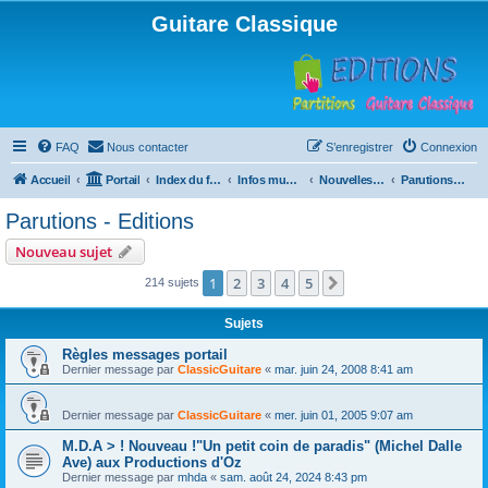
Guitare Classique
FAQ
Nous contacter
S’enregistrer
Connexion
Accueil
Portail
Index du forum
Infos musicales
Nouvelles de toutes sortes, concerts, partitions…
Parutions - Editions
Parutions - Editions
Nouveau sujet
1
2
3
4
5
Suivante
214 sujets
Sujets
Règles messages portail
Dernier message par
ClassicGuitare
«
mar. juin 24, 2008 8:41 am
Dernier message par
ClassicGuitare
«
mer. juin 01, 2005 9:07 am
M.D.A > ! Nouveau !"Un petit coin de paradis" (Michel Dalle
Ave) aux Productions d'Oz
Dernier message par
mhda
«
sam. août 24, 2024 8:43 pm