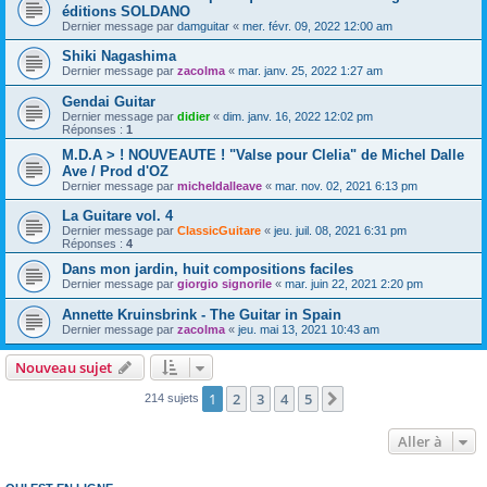
éditions SOLDANO
Dernier message par
damguitar
«
mer. févr. 09, 2022 12:00 am
Shiki Nagashima
Dernier message par
zacolma
«
mar. janv. 25, 2022 1:27 am
Gendai Guitar
Dernier message par
didier
«
dim. janv. 16, 2022 12:02 pm
Réponses :
1
M.D.A > ! NOUVEAUTE ! "Valse pour Clelia" de Michel Dalle
Ave / Prod d'OZ
Dernier message par
micheldalleave
«
mar. nov. 02, 2021 6:13 pm
La Guitare vol. 4
Dernier message par
ClassicGuitare
«
jeu. juil. 08, 2021 6:31 pm
Réponses :
4
Dans mon jardin, huit compositions faciles
Dernier message par
giorgio signorile
«
mar. juin 22, 2021 2:20 pm
Annette Kruinsbrink - The Guitar in Spain
Dernier message par
zacolma
«
jeu. mai 13, 2021 10:43 am
Nouveau sujet
1
2
3
4
5
Suivante
214 sujets
Aller à