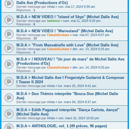
Dalle Ave (Productions d'Oz)
Dernier message par
mhda
«
ven. mai 17, 2024 9:39 am
Réponses :
1
M.D.A > NEW VIDEO ! "Island of Skye" (Michel Dalle Ave)
Dernier message par
tambora
«
sam. mai 11, 2024 9:20 pm
Réponses :
6
M.D.A > NEW VIDEO ! "Mariesland" (Michel Dalle Ave)
Dernier message par
ClassicGuitare
«
mar. mai 07, 2024 8:57 pm
Réponses :
10
M.D.A > "From Massabielle with Love" (Michel Dalle Ave)
Dernier message par
ClassicGuitare
«
dim. avr. 14, 2024 9:25 pm
Réponses :
4
M.D.A > ! NOUVEAU ! "Un jour de mars" de Michel Dalle Ave
(Productions d'Oz)
Dernier message par
ClassicGuitare
«
dim. avr. 14, 2024 9:20 pm
Réponses :
2
M.D.A > Michel Dalle Ave I Fingerstyle Guitarist & Composer
I Teaser II 2024
Dernier message par
mhda
«
lun. mars 25, 2024 9:41 am
M.D.A > Duo Thémis interprète "Bouca Duo (Michel Dalle
Ave)
Dernier message par
mhda
«
lun. mars 04, 2024 8:37 am
M.D.A > Edith Pageaud interprète "Dança Carlota, dança!"
(Michel Dalle Ave)
Dernier message par
mhda
«
ven. mars 01, 2024 10:55 pm
M.D.A > ANTHOLOGIE, vol. 1 (49 pièces, 96 pages)