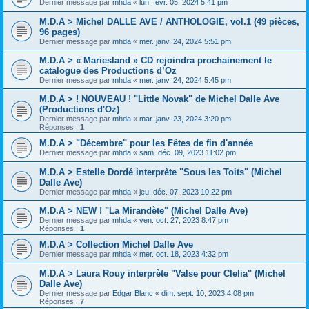
Dernier message par
mhda
«
lun. févr. 05, 2024 5:41 pm
M.D.A > Michel DALLE AVE / ANTHOLOGIE, vol.1 (49 pièces,
96 pages)
Dernier message par
mhda
«
mer. janv. 24, 2024 5:51 pm
M.D.A > « Mariesland » CD rejoindra prochainement le
catalogue des Productions d’Oz
Dernier message par
mhda
«
mer. janv. 24, 2024 5:45 pm
M.D.A > ! NOUVEAU ! "Little Novak" de Michel Dalle Ave
(Productions d'Oz)
Dernier message par
mhda
«
mar. janv. 23, 2024 3:20 pm
Réponses :
1
M.D.A > "Décembre" pour les Fêtes de fin d'année
Dernier message par
mhda
«
sam. déc. 09, 2023 11:02 pm
M.D.A > Estelle Dordé interprète "Sous les Toits" (Michel
Dalle Ave)
Dernier message par
mhda
«
jeu. déc. 07, 2023 10:22 pm
M.D.A > NEW ! "La Mirandète" (Michel Dalle Ave)
Dernier message par
mhda
«
ven. oct. 27, 2023 8:47 pm
Réponses :
1
M.D.A > Collection Michel Dalle Ave
Dernier message par
mhda
«
mer. oct. 18, 2023 4:32 pm
M.D.A > Laura Rouy interprète "Valse pour Clelia" (Michel
Dalle Ave)
Dernier message par
Edgar Blanc
«
dim. sept. 10, 2023 4:08 pm
Réponses :
7