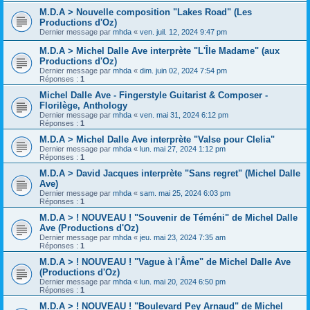
M.D.A > Nouvelle composition "Lakes Road" (Les
Productions d'Oz)
Dernier message par
mhda
«
ven. juil. 12, 2024 9:47 pm
M.D.A > Michel Dalle Ave interprète "L'Île Madame" (aux
Productions d'Oz)
Dernier message par
mhda
«
dim. juin 02, 2024 7:54 pm
Réponses :
1
Michel Dalle Ave - Fingerstyle Guitarist & Composer -
Florilège, Anthology
Dernier message par
mhda
«
ven. mai 31, 2024 6:12 pm
Réponses :
1
M.D.A > Michel Dalle Ave interprète "Valse pour Clelia"
Dernier message par
mhda
«
lun. mai 27, 2024 1:12 pm
Réponses :
1
M.D.A > David Jacques interprète "Sans regret" (Michel Dalle
Ave)
Dernier message par
mhda
«
sam. mai 25, 2024 6:03 pm
Réponses :
1
M.D.A > ! NOUVEAU ! "Souvenir de Téméni" de Michel Dalle
Ave (Productions d'Oz)
Dernier message par
mhda
«
jeu. mai 23, 2024 7:35 am
Réponses :
1
M.D.A > ! NOUVEAU ! "Vague à l'Âme" de Michel Dalle Ave
(Productions d'Oz)
Dernier message par
mhda
«
lun. mai 20, 2024 6:50 pm
Réponses :
1
M.D.A > ! NOUVEAU ! "Boulevard Pey Arnaud" de Michel