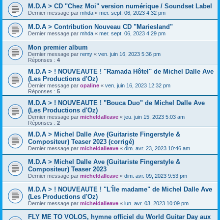
M.D.A > CD "Chez Moi" version numérique / Soundset Label
Dernier message par
mhda
«
mer. sept. 06, 2023 4:32 pm
M.D.A > Contribution Nouveau CD "Mariesland"
Dernier message par
mhda
«
mer. sept. 06, 2023 4:29 pm
Mon premier album
Dernier message par
remy
«
ven. juin 16, 2023 5:36 pm
Réponses :
4
M.D.A > ! NOUVEAUTE ! "Ramada Hôtel" de Michel Dalle Ave
(Les Productions d'Oz)
Dernier message par
opaline
«
ven. juin 16, 2023 12:32 pm
Réponses :
5
M.D.A > ! NOUVEAUTE ! "Bouca Duo" de Michel Dalle Ave
(Les Productions d'Oz)
Dernier message par
micheldalleave
«
jeu. juin 15, 2023 5:03 am
Réponses :
2
M.D.A > Michel Dalle Ave (Guitariste Fingerstyle &
Compositeur) Teaser 2023 (corrigé)
Dernier message par
micheldalleave
«
dim. avr. 23, 2023 10:46 am
M.D.A > Michel Dalle Ave (Guitariste Fingerstyle &
Compositeur) Teaser 2023
Dernier message par
micheldalleave
«
dim. avr. 09, 2023 9:53 pm
M.D.A > ! NOUVEAUTE ! "L'Île madame" de Michel Dalle Ave
(Les Productions d'Oz)
Dernier message par
micheldalleave
«
lun. avr. 03, 2023 10:09 pm
FLY ME TO VOLOS, hymne officiel du World Guitar Day aux