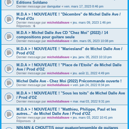
Editions Soldano
Dernier message par
damguitar
«
ven. mars 17, 2023 8:46 pm
M.D.A > ! NOUVEAUTE ! "Décembre" de Michel Dalle Ave /
Prod d'Oz
Dernier message par
micheldalleave
«
jeu. mars 09, 2023 1:46 pm
Réponses :
6
M.D.A > Michel Dalle Ave CD "Chez Moi" (2022) / 14
compositions pour guitare seule
Dernier message par
micheldalleave
«
dim. mars 05, 2023 10:08 pm
M.D.A > ! NOUVEAUTE ! "Mariesland" de Michel Dalle Ave /
Prod d'OZ
Dernier message par
micheldalleave
«
jeu. janv. 05, 2023 10:10 pm
M.D.A > ! NOUVEAUTE ! "Place de l'Etoile" de Michel Dalle
Ave / Prod d'OZ
Dernier message par
micheldalleave
«
jeu. août 11, 2022 4:49 pm
Michel Dalle Ave - Chez Moi (2022) Précommande ouverte !
Dernier message par
micheldalleave
«
ven. juin 24, 2022 8:34 pm
M.D.A > ! NOUVEAUTE ! "Sous les toits" de Michel Dalle Ave
/ Prod d'OZ
Dernier message par
micheldalleave
«
mar. mai 03, 2022 9:31 pm
M.D.A > ! NOUVEAUTE ! "Matthieu, Philippe, Paul et les
autres..." de Michel Dalle Ave / Prod d'OZ
Dernier message par
micheldalleave
«
jeu. mars 03, 2022 10:41 pm
Réponses :
2
NIN-NIN & CHOUTTIS pour quatuor/ensemble de guitares