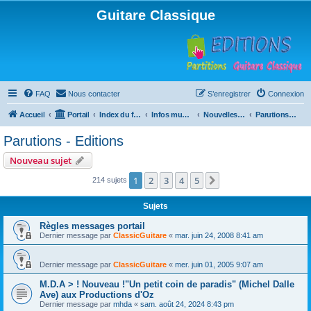
Guitare Classique
FAQ
Nous contacter
S’enregistrer
Connexion
Accueil
Portail
Index du forum
Infos musicales
Nouvelles de toutes sortes, concerts, partitions…
Parutions - Editions
Parutions - Editions
Nouveau sujet
1
2
3
4
5
Suivante
214 sujets
Sujets
Règles messages portail
Dernier message par
ClassicGuitare
«
mar. juin 24, 2008 8:41 am
Dernier message par
ClassicGuitare
«
mer. juin 01, 2005 9:07 am
M.D.A > ! Nouveau !"Un petit coin de paradis" (Michel Dalle
Ave) aux Productions d'Oz
Dernier message par
mhda
«
sam. août 24, 2024 8:43 pm