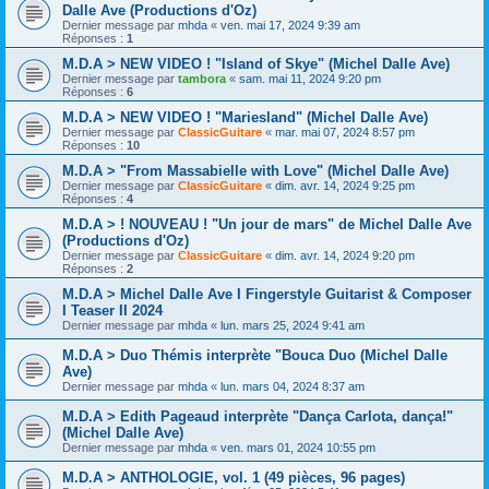
Dalle Ave (Productions d'Oz)
Dernier message par
mhda
«
ven. mai 17, 2024 9:39 am
Réponses :
1
M.D.A > NEW VIDEO ! "Island of Skye" (Michel Dalle Ave)
Dernier message par
tambora
«
sam. mai 11, 2024 9:20 pm
Réponses :
6
M.D.A > NEW VIDEO ! "Mariesland" (Michel Dalle Ave)
Dernier message par
ClassicGuitare
«
mar. mai 07, 2024 8:57 pm
Réponses :
10
M.D.A > "From Massabielle with Love" (Michel Dalle Ave)
Dernier message par
ClassicGuitare
«
dim. avr. 14, 2024 9:25 pm
Réponses :
4
M.D.A > ! NOUVEAU ! "Un jour de mars" de Michel Dalle Ave
(Productions d'Oz)
Dernier message par
ClassicGuitare
«
dim. avr. 14, 2024 9:20 pm
Réponses :
2
M.D.A > Michel Dalle Ave I Fingerstyle Guitarist & Composer
I Teaser II 2024
Dernier message par
mhda
«
lun. mars 25, 2024 9:41 am
M.D.A > Duo Thémis interprète "Bouca Duo (Michel Dalle
Ave)
Dernier message par
mhda
«
lun. mars 04, 2024 8:37 am
M.D.A > Edith Pageaud interprète "Dança Carlota, dança!"
(Michel Dalle Ave)
Dernier message par
mhda
«
ven. mars 01, 2024 10:55 pm
M.D.A > ANTHOLOGIE, vol. 1 (49 pièces, 96 pages)