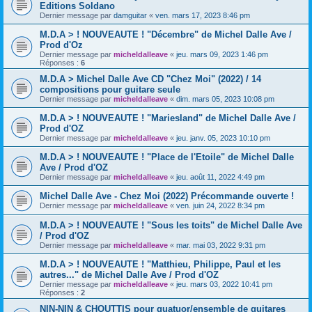
Editions Soldano
Dernier message par
damguitar
«
ven. mars 17, 2023 8:46 pm
M.D.A > ! NOUVEAUTE ! "Décembre" de Michel Dalle Ave /
Prod d'Oz
Dernier message par
micheldalleave
«
jeu. mars 09, 2023 1:46 pm
Réponses :
6
M.D.A > Michel Dalle Ave CD "Chez Moi" (2022) / 14
compositions pour guitare seule
Dernier message par
micheldalleave
«
dim. mars 05, 2023 10:08 pm
M.D.A > ! NOUVEAUTE ! "Mariesland" de Michel Dalle Ave /
Prod d'OZ
Dernier message par
micheldalleave
«
jeu. janv. 05, 2023 10:10 pm
M.D.A > ! NOUVEAUTE ! "Place de l'Etoile" de Michel Dalle
Ave / Prod d'OZ
Dernier message par
micheldalleave
«
jeu. août 11, 2022 4:49 pm
Michel Dalle Ave - Chez Moi (2022) Précommande ouverte !
Dernier message par
micheldalleave
«
ven. juin 24, 2022 8:34 pm
M.D.A > ! NOUVEAUTE ! "Sous les toits" de Michel Dalle Ave
/ Prod d'OZ
Dernier message par
micheldalleave
«
mar. mai 03, 2022 9:31 pm
M.D.A > ! NOUVEAUTE ! "Matthieu, Philippe, Paul et les
autres..." de Michel Dalle Ave / Prod d'OZ
Dernier message par
micheldalleave
«
jeu. mars 03, 2022 10:41 pm
Réponses :
2
NIN-NIN & CHOUTTIS pour quatuor/ensemble de guitares