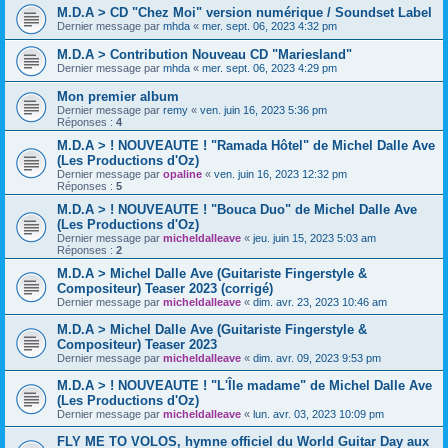
M.D.A > CD "Chez Moi" version numérique / Soundset Label
Dernier message par
mhda
«
mer. sept. 06, 2023 4:32 pm
M.D.A > Contribution Nouveau CD "Mariesland"
Dernier message par
mhda
«
mer. sept. 06, 2023 4:29 pm
Mon premier album
Dernier message par
remy
«
ven. juin 16, 2023 5:36 pm
Réponses :
4
M.D.A > ! NOUVEAUTE ! "Ramada Hôtel" de Michel Dalle Ave
(Les Productions d'Oz)
Dernier message par
opaline
«
ven. juin 16, 2023 12:32 pm
Réponses :
5
M.D.A > ! NOUVEAUTE ! "Bouca Duo" de Michel Dalle Ave
(Les Productions d'Oz)
Dernier message par
micheldalleave
«
jeu. juin 15, 2023 5:03 am
Réponses :
2
M.D.A > Michel Dalle Ave (Guitariste Fingerstyle &
Compositeur) Teaser 2023 (corrigé)
Dernier message par
micheldalleave
«
dim. avr. 23, 2023 10:46 am
M.D.A > Michel Dalle Ave (Guitariste Fingerstyle &
Compositeur) Teaser 2023
Dernier message par
micheldalleave
«
dim. avr. 09, 2023 9:53 pm
M.D.A > ! NOUVEAUTE ! "L'Île madame" de Michel Dalle Ave
(Les Productions d'Oz)
Dernier message par
micheldalleave
«
lun. avr. 03, 2023 10:09 pm
FLY ME TO VOLOS, hymne officiel du World Guitar Day aux