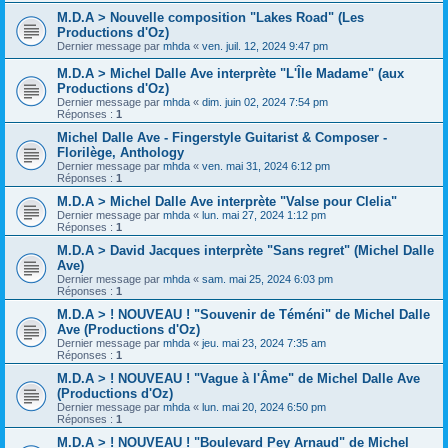
M.D.A > Nouvelle composition "Lakes Road" (Les
Productions d'Oz)
Dernier message par
mhda
«
ven. juil. 12, 2024 9:47 pm
M.D.A > Michel Dalle Ave interprète "L'Île Madame" (aux
Productions d'Oz)
Dernier message par
mhda
«
dim. juin 02, 2024 7:54 pm
Réponses :
1
Michel Dalle Ave - Fingerstyle Guitarist & Composer -
Florilège, Anthology
Dernier message par
mhda
«
ven. mai 31, 2024 6:12 pm
Réponses :
1
M.D.A > Michel Dalle Ave interprète "Valse pour Clelia"
Dernier message par
mhda
«
lun. mai 27, 2024 1:12 pm
Réponses :
1
M.D.A > David Jacques interprète "Sans regret" (Michel Dalle
Ave)
Dernier message par
mhda
«
sam. mai 25, 2024 6:03 pm
Réponses :
1
M.D.A > ! NOUVEAU ! "Souvenir de Téméni" de Michel Dalle
Ave (Productions d'Oz)
Dernier message par
mhda
«
jeu. mai 23, 2024 7:35 am
Réponses :
1
M.D.A > ! NOUVEAU ! "Vague à l'Âme" de Michel Dalle Ave
(Productions d'Oz)
Dernier message par
mhda
«
lun. mai 20, 2024 6:50 pm
Réponses :
1
M.D.A > ! NOUVEAU ! "Boulevard Pey Arnaud" de Michel