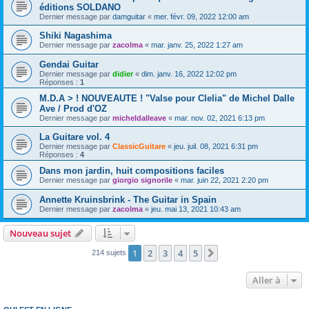
éditions SOLDANO
Dernier message par
damguitar
«
mer. févr. 09, 2022 12:00 am
Shiki Nagashima
Dernier message par
zacolma
«
mar. janv. 25, 2022 1:27 am
Gendai Guitar
Dernier message par
didier
«
dim. janv. 16, 2022 12:02 pm
Réponses :
1
M.D.A > ! NOUVEAUTE ! "Valse pour Clelia" de Michel Dalle
Ave / Prod d'OZ
Dernier message par
micheldalleave
«
mar. nov. 02, 2021 6:13 pm
La Guitare vol. 4
Dernier message par
ClassicGuitare
«
jeu. juil. 08, 2021 6:31 pm
Réponses :
4
Dans mon jardin, huit compositions faciles
Dernier message par
giorgio signorile
«
mar. juin 22, 2021 2:20 pm
Annette Kruinsbrink - The Guitar in Spain
Dernier message par
zacolma
«
jeu. mai 13, 2021 10:43 am
Nouveau sujet
1
2
3
4
5
Suivante
214 sujets
Aller à