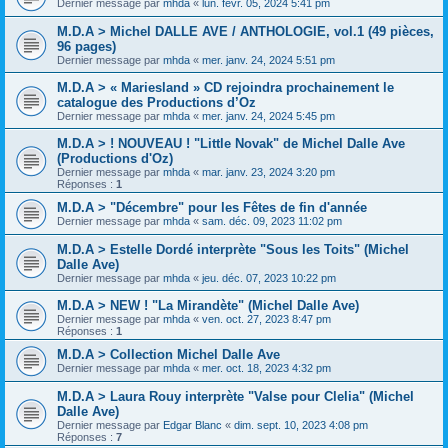
Dernier message par
mhda
«
lun. févr. 05, 2024 5:41 pm
M.D.A > Michel DALLE AVE / ANTHOLOGIE, vol.1 (49 pièces,
96 pages)
Dernier message par
mhda
«
mer. janv. 24, 2024 5:51 pm
M.D.A > « Mariesland » CD rejoindra prochainement le
catalogue des Productions d’Oz
Dernier message par
mhda
«
mer. janv. 24, 2024 5:45 pm
M.D.A > ! NOUVEAU ! "Little Novak" de Michel Dalle Ave
(Productions d'Oz)
Dernier message par
mhda
«
mar. janv. 23, 2024 3:20 pm
Réponses :
1
M.D.A > "Décembre" pour les Fêtes de fin d'année
Dernier message par
mhda
«
sam. déc. 09, 2023 11:02 pm
M.D.A > Estelle Dordé interprète "Sous les Toits" (Michel
Dalle Ave)
Dernier message par
mhda
«
jeu. déc. 07, 2023 10:22 pm
M.D.A > NEW ! "La Mirandète" (Michel Dalle Ave)
Dernier message par
mhda
«
ven. oct. 27, 2023 8:47 pm
Réponses :
1
M.D.A > Collection Michel Dalle Ave
Dernier message par
mhda
«
mer. oct. 18, 2023 4:32 pm
M.D.A > Laura Rouy interprète "Valse pour Clelia" (Michel
Dalle Ave)
Dernier message par
Edgar Blanc
«
dim. sept. 10, 2023 4:08 pm
Réponses :
7