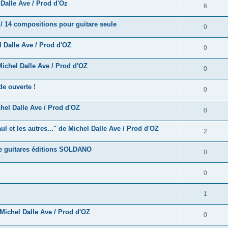
e
alle Ave / Prod d'Oz
o
R
6
s
p
s
n
é
e
/ 14 compositions pour guitare seule
o
R
0
s
p
s
n
é
e
 Dalle Ave / Prod d'OZ
o
R
0
s
p
s
n
é
e
ichel Dalle Ave / Prod d'OZ
o
R
0
s
p
s
n
é
e
e ouverte !
o
R
0
s
p
s
n
é
e
hel Dalle Ave / Prod d'OZ
o
R
0
s
p
s
n
é
e
 et les autres..." de Michel Dalle Ave / Prod d'OZ
o
R
2
s
p
s
n
é
e
e guitares éditions SOLDANO
o
R
0
s
p
s
n
é
e
o
R
0
s
p
s
n
é
e
o
R
1
s
p
s
n
é
e
Michel Dalle Ave / Prod d'OZ
o
R
0
s
p
s
n
é