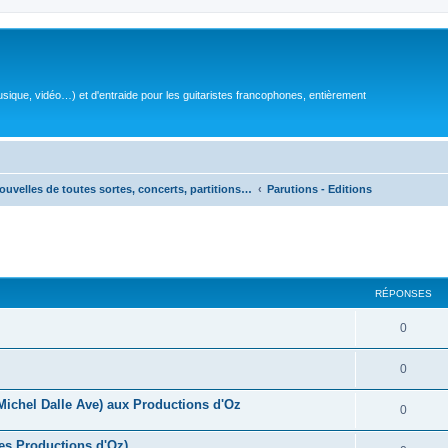
sique, vidéo…) et d'entraide pour les guitaristes francophones, entièrement
ouvelles de toutes sortes, concerts, partitions…
Parutions - Editions
RÉPONSES
R
0
é
R
0
p
é
(Michel Dalle Ave) aux Productions d'Oz
o
R
0
p
n
é
es Productions d'Oz)
o