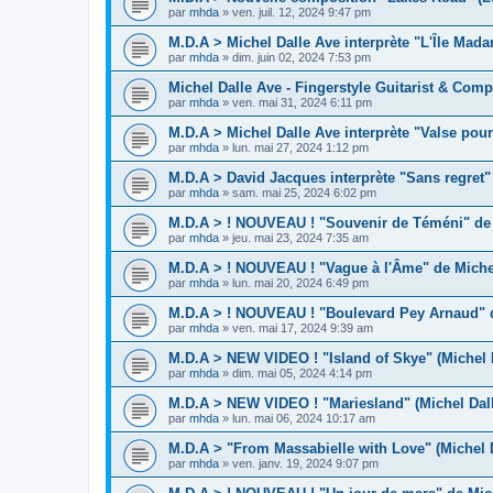
par
mhda
»
ven. juil. 12, 2024 9:47 pm
M.D.A > Michel Dalle Ave interprète "L'Île Mad
par
mhda
»
dim. juin 02, 2024 7:53 pm
Michel Dalle Ave - Fingerstyle Guitarist & Comp
par
mhda
»
ven. mai 31, 2024 6:11 pm
M.D.A > Michel Dalle Ave interprète "Valse pour
par
mhda
»
lun. mai 27, 2024 1:12 pm
M.D.A > David Jacques interprète "Sans regret"
par
mhda
»
sam. mai 25, 2024 6:02 pm
M.D.A > ! NOUVEAU ! "Souvenir de Téméni" de 
par
mhda
»
jeu. mai 23, 2024 7:35 am
M.D.A > ! NOUVEAU ! "Vague à l'Âme" de Michel
par
mhda
»
lun. mai 20, 2024 6:49 pm
M.D.A > ! NOUVEAU ! "Boulevard Pey Arnaud" d
par
mhda
»
ven. mai 17, 2024 9:39 am
M.D.A > NEW VIDEO ! "Island of Skye" (Michel 
par
mhda
»
dim. mai 05, 2024 4:14 pm
M.D.A > NEW VIDEO ! "Mariesland" (Michel Dal
par
mhda
»
lun. mai 06, 2024 10:17 am
M.D.A > "From Massabielle with Love" (Michel 
par
mhda
»
ven. janv. 19, 2024 9:07 pm