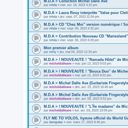
M.D.A > Collection Michel Dalle Ave
par
mhda
»
mer. oct. 18, 2023 4:32 pm
M.D.A > Laura Rouy interprète "Valse pour Cleli
par
mhda
»
jeu. sept. 07, 2023 11:04 pm
M.D.A > CD "Chez Moi" version numérique / So
par
mhda
»
mer. sept. 06, 2023 4:32 pm
M.D.A > Contribution Nouveau CD "Mariesland"
par
mhda
»
mer. sept. 06, 2023 4:29 pm
Mon premier album
par
remy
»
jeu. mai 04, 2023 12:34 pm
M.D.A > ! NOUVEAUTE ! "Ramada Hôtel" de Mich
par
micheldalleave
»
mar. juin 13, 2023 9:03 pm
M.D.A > ! NOUVEAUTE ! "Bouca Duo" de Michel 
par
micheldalleave
»
mar. juin 13, 2023 9:01 pm
M.D.A > Michel Dalle Ave (Guitariste Fingerstyl
par
micheldalleave
»
dim. avr. 23, 2023 10:46 am
M.D.A > Michel Dalle Ave (Guitariste Fingersty
par
micheldalleave
»
dim. avr. 09, 2023 9:53 pm
M.D.A > ! NOUVEAUTE ! "L'Île madame" de Mich
par
micheldalleave
»
lun. avr. 03, 2023 10:09 pm
FLY ME TO VOLOS, hymne officiel du World Gu
par
damguitar
»
ven. mars 17, 2023 8:46 pm