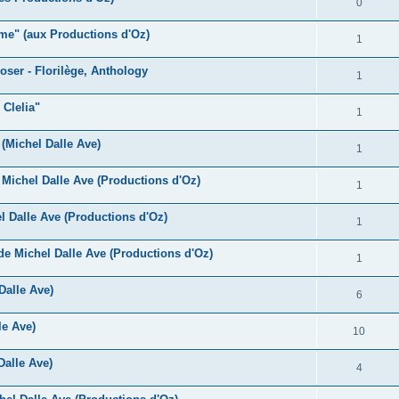
R
0
s
p
n
é
e
ame" (aux Productions d'Oz)
o
R
1
s
p
s
n
é
e
oser - Florilège, Anthology
o
R
1
s
p
s
n
é
e
 Clelia"
o
R
1
s
p
s
n
é
e
 (Michel Dalle Ave)
o
R
1
s
p
s
n
é
e
Michel Dalle Ave (Productions d'Oz)
o
R
1
s
p
s
n
é
e
 Dalle Ave (Productions d'Oz)
o
R
1
s
p
s
n
é
e
e Michel Dalle Ave (Productions d'Oz)
o
R
1
s
p
s
n
é
e
Dalle Ave)
o
R
6
s
p
s
n
é
e
le Ave)
o
R
10
s
p
s
n
é
e
Dalle Ave)
o
R
4
s
p
s
n
é
e