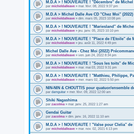
M.D.A > ! NOUVEAUTE ! "Décembre" de Michel D
par
micheldalleave
»
mar. févr. 08, 2022 9:37 pm
M.D.A > Michel Dalle Ave CD "Chez Moi" (2022) 
par
micheldalleave
»
dim. mars 05, 2023 10:08 pm
M.D.A > ! NOUVEAUTE ! "Mariesland" de Michel
par
micheldalleave
»
jeu. janv. 05, 2023 10:10 pm
M.D.A > ! NOUVEAUTE ! "Place de l'Etoile" de M
par
micheldalleave
»
jeu. août 11, 2022 4:49 pm
Michel Dalle Ave - Chez Moi (2022) Précommand
par
micheldalleave
»
ven. juin 24, 2022 8:34 pm
M.D.A > ! NOUVEAUTE ! "Sous les toits" de Mic
par
micheldalleave
»
mar. mai 03, 2022 9:31 pm
M.D.A > ! NOUVEAUTE ! "Matthieu, Philippe, Paul
par
micheldalleave
»
mer. mars 02, 2022 5:50 pm
NIN-NIN & CHOUTTIS pour quatuor/ensemble d
par
damguitar
»
mer. févr. 09, 2022 12:00 am
Shiki Nagashima
par
zacolma
»
mar. janv. 25, 2022 1:27 am
Gendai Guitar
par
zacolma
»
dim. janv. 16, 2022 11:10 am
M.D.A > ! NOUVEAUTE ! "Valse pour Clelia" de 
par
micheldalleave
»
mar. nov. 02, 2021 6:13 pm