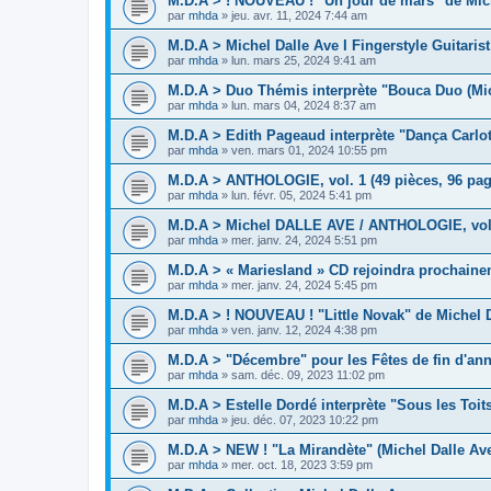
M.D.A > ! NOUVEAU ! "Un jour de mars" de Mich
par
mhda
»
jeu. avr. 11, 2024 7:44 am
M.D.A > Michel Dalle Ave I Fingerstyle Guitaris
par
mhda
»
lun. mars 25, 2024 9:41 am
M.D.A > Duo Thémis interprète "Bouca Duo (Mic
par
mhda
»
lun. mars 04, 2024 8:37 am
M.D.A > Edith Pageaud interprète "Dança Carlot
par
mhda
»
ven. mars 01, 2024 10:55 pm
M.D.A > ANTHOLOGIE, vol. 1 (49 pièces, 96 pag
par
mhda
»
lun. févr. 05, 2024 5:41 pm
M.D.A > Michel DALLE AVE / ANTHOLOGIE, vol.1
par
mhda
»
mer. janv. 24, 2024 5:51 pm
M.D.A > « Mariesland » CD rejoindra prochaine
par
mhda
»
mer. janv. 24, 2024 5:45 pm
M.D.A > ! NOUVEAU ! "Little Novak" de Michel D
par
mhda
»
ven. janv. 12, 2024 4:38 pm
M.D.A > "Décembre" pour les Fêtes de fin d'an
par
mhda
»
sam. déc. 09, 2023 11:02 pm
M.D.A > Estelle Dordé interprète "Sous les Toit
par
mhda
»
jeu. déc. 07, 2023 10:22 pm
M.D.A > NEW ! "La Mirandète" (Michel Dalle Av
par
mhda
»
mer. oct. 18, 2023 3:59 pm