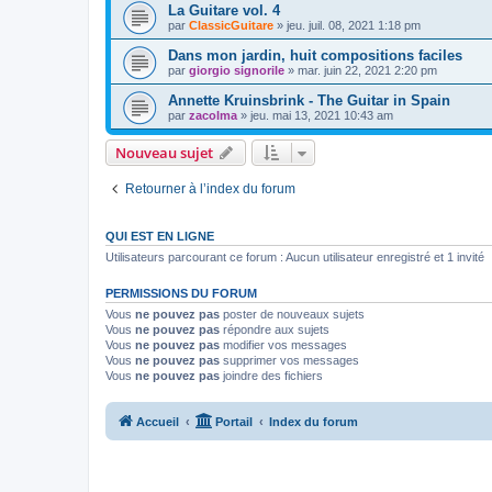
La Guitare vol. 4
par
ClassicGuitare
»
jeu. juil. 08, 2021 1:18 pm
Dans mon jardin, huit compositions faciles
par
giorgio signorile
»
mar. juin 22, 2021 2:20 pm
Annette Kruinsbrink - The Guitar in Spain
par
zacolma
»
jeu. mai 13, 2021 10:43 am
Nouveau sujet
Retourner à l’index du forum
QUI EST EN LIGNE
Utilisateurs parcourant ce forum : Aucun utilisateur enregistré et 1 invité
PERMISSIONS DU FORUM
Vous
ne pouvez pas
poster de nouveaux sujets
Vous
ne pouvez pas
répondre aux sujets
Vous
ne pouvez pas
modifier vos messages
Vous
ne pouvez pas
supprimer vos messages
Vous
ne pouvez pas
joindre des fichiers
Accueil
Portail
Index du forum