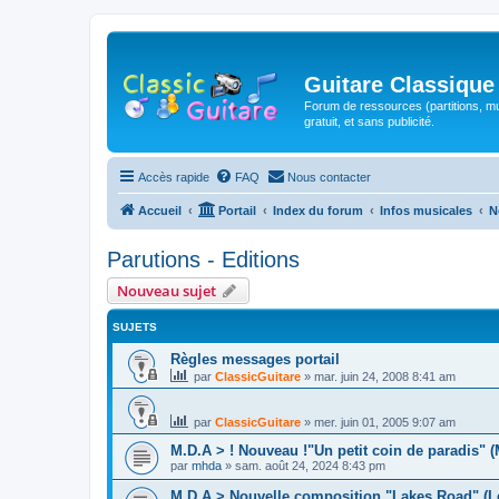
Guitare Classique
Forum de ressources (partitions, mu
gratuit, et sans publicité.
Accès rapide
FAQ
Nous contacter
Accueil
Portail
Index du forum
Infos musicales
N
Parutions - Editions
Nouveau sujet
SUJETS
Règles messages portail
par
ClassicGuitare
»
mar. juin 24, 2008 8:41 am
par
ClassicGuitare
»
mer. juin 01, 2005 9:07 am
M.D.A > ! Nouveau !"Un petit coin de paradis" 
par
mhda
»
sam. août 24, 2024 8:43 pm
M.D.A > Nouvelle composition "Lakes Road" (L