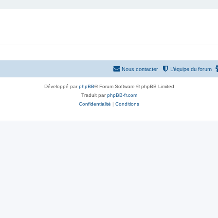
Nous contacter
L’équipe du forum
Développé par
phpBB
® Forum Software © phpBB Limited
Traduit par
phpBB-fr.com
Confidentialité
|
Conditions