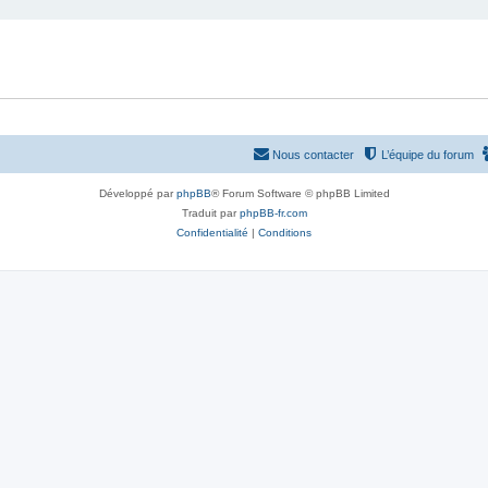
Nous contacter
L’équipe du forum
Développé par
phpBB
® Forum Software © phpBB Limited
Traduit par
phpBB-fr.com
Confidentialité
|
Conditions