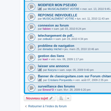
MODIFIER MON PSEUDO
par
MUSICALEMENT VOTRE
»
mer. oct. 13, 2010 9:45
REPONSE INDIVIDUELLE
par
MUSICALEMENT VOTRE
»
lun. oct. 11, 2010 11:43 am
connexion au forum
par
fabien
»
sam. juil. 03, 2010 8:24 pm
telechargement de pdf..
par
zeibulon
»
sam. juin 19, 2010 4:34 pm
problème de navigation
par
donadey michel
»
jeu. mars 25, 2010 10:46 am
gestion des liens
par
kael
»
ven. nov. 06, 2009 1:17 pm
laisser une annonce
par
Kozyra
»
sam. sept. 05, 2009 9:40 pm
Banner de classicguitare.com sur Forum chitar
par
Cristiano Porqueddu
»
ven. août 07, 2009 2:35 pm
surveillance des forums
par
Ernest'O
»
sam. févr. 28, 2009 6:20 pm
Nouveau sujet
Retourner à l’index du forum