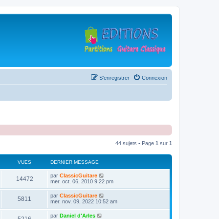
S’enregistrer
Connexion
44 sujets • Page
1
sur
1
VUES
DERNIER MESSAGE
D
par
ClassicGuitare
V
14472
e
mer. oct. 06, 2010 9:22 pm
r
u
n
D
par
ClassicGuitare
V
5811
i
e
mer. nov. 09, 2022 10:52 am
e
e
r
r
u
n
D
par
Daniel d'Arles
s
m
V
i