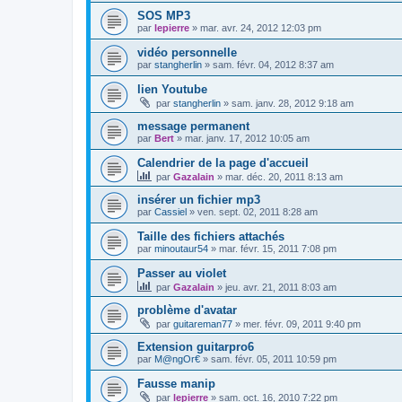
SOS MP3
par
lepierre
»
mar. avr. 24, 2012 12:03 pm
vidéo personnelle
par
stangherlin
»
sam. févr. 04, 2012 8:37 am
lien Youtube
par
stangherlin
»
sam. janv. 28, 2012 9:18 am
message permanent
par
Bert
»
mar. janv. 17, 2012 10:05 am
Calendrier de la page d'accueil
par
Gazalain
»
mar. déc. 20, 2011 8:13 am
insérer un fichier mp3
par
Cassiel
»
ven. sept. 02, 2011 8:28 am
Taille des fichiers attachés
par
minoutaur54
»
mar. févr. 15, 2011 7:08 pm
Passer au violet
par
Gazalain
»
jeu. avr. 21, 2011 8:03 am
problème d'avatar
par
guitareman77
»
mer. févr. 09, 2011 9:40 pm
Extension guitarpro6
par
M@ngOr€
»
sam. févr. 05, 2011 10:59 pm
Fausse manip
par
lepierre
»
sam. oct. 16, 2010 7:22 pm