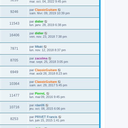
5216
e
mar. oct. 04, 2022 9:45 pm
e
e
e
r
s
r
u
n
s
D
par
ClassicGuitare
s
m
V
9246
i
a
e
sam. févr. 09, 2019 10:39 pm
e
e
e
g
r
s
r
u
e
n
s
D
par
didier
s
m
V
11543
i
a
e
lun. janv. 28, 2019 6:38 pm
e
e
e
g
r
s
r
u
e
n
s
D
par
didier
s
m
V
16406
i
a
e
ven. nov. 23, 2018 7:38 pm
e
e
e
g
r
s
r
u
e
n
s
s
m
D
par
Mitaki
i
a
V
7871
e
e
e
lun. nov. 12, 2018 8:37 pm
e
g
s
r
r
e
u
s
n
s
m
D
par
zacolma
a
V
8705
i
e
e
mar. sept. 25, 2018 3:05 pm
g
e
e
s
r
e
r
u
s
n
D
par
ClassicGuitare
s
m
a
V
6949
i
e
mar. août 28, 2018 8:23 am
e
g
e
e
r
s
e
r
u
n
s
D
par
ClassicGuitare
s
m
V
10364
i
a
e
sam. avr. 29, 2017 5:45 pm
e
e
e
g
r
s
r
u
e
n
s
D
par
PierreL
s
m
V
11477
i
a
e
lun. mai 09, 2016 9:45 pm
e
e
e
g
r
s
r
u
e
n
s
D
par
rdan06
s
m
V
10716
i
a
e
jeu. oct. 08, 2015 6:06 pm
e
e
e
g
r
s
r
u
e
n
s
D
par
PRIVET Francis
s
m
V
8253
i
a
e
lun. juin 15, 2015 1:41 pm
e
e
e
g
r
s
r
u
e
n
s