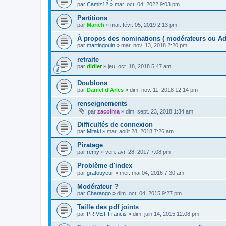
par
Camiz12
»
mar. oct. 04, 2022 9:03 pm
Partitions
par
Marieh
»
mar. févr. 05, 2019 2:13 pm
À propos des nominations ( modérateurs ou Adm
par
martingouin
»
mar. nov. 13, 2018 2:20 pm
retraite
par
didier
»
jeu. oct. 18, 2018 5:47 am
Doublons
par
Daniel d'Arles
»
dim. nov. 11, 2018 12:14 pm
renseignements
par
zacolma
»
dim. sept. 23, 2018 1:34 am
Difficultés de connexion
par
Mitaki
»
mar. août 28, 2018 7:26 am
Piratage
par
remy
»
ven. avr. 28, 2017 7:08 pm
Problème d'index
par
gratouyeur
»
mer. mai 04, 2016 7:30 am
Modérateur ?
par
Charango
»
dim. oct. 04, 2015 9:27 pm
Taille des pdf joints
par
PRIVET Francis
»
dim. juin 14, 2015 12:08 pm