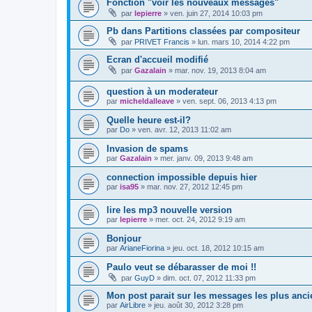
Fonction "voir les nouveaux messages"
par
lepierre
»
ven. juin 27, 2014 10:03 pm
Pb dans Partitions classées par compositeur
par
PRIVET Francis
»
lun. mars 10, 2014 4:22 pm
Ecran d'accueil modifié
par
Gazalain
»
mar. nov. 19, 2013 8:04 am
question à un moderateur
par
micheldalleave
»
ven. sept. 06, 2013 4:13 pm
Quelle heure est-il?
par
Do
»
ven. avr. 12, 2013 11:02 am
Invasion de spams
par
Gazalain
»
mer. janv. 09, 2013 9:48 am
connection impossible depuis hier
par
isa95
»
mar. nov. 27, 2012 12:45 pm
lire les mp3 nouvelle version
par
lepierre
»
mer. oct. 24, 2012 9:19 am
Bonjour
par
ArianeFiorina
»
jeu. oct. 18, 2012 10:15 am
Paulo veut se débarasser de moi !!
par
GuyD
»
dim. oct. 07, 2012 11:33 pm
Mon post parait sur les messages les plus anci
par
AirLibre
»
jeu. août 30, 2012 3:28 pm