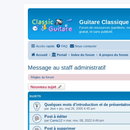
Guitare Classique
Forum de ressources (partitions, mu
gratuit, et sans publicité.
Accès rapide
FAQ
Nous contacter
Accueil
Portail
Index du forum
A propos du forum
Message au staff administratif
Règles du forum
Nouveau sujet
SUJETS
Quelques mots d'introduction et de présentatio
par
Jive
»
jeu. mai 26, 2005 6:45 pm
Post à éditer
par
Camiz12
»
mar. nov. 08, 2022 6:49 pm
Post à supprimer