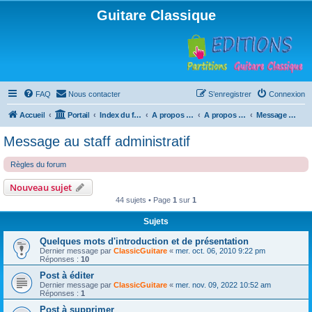
Guitare Classique
FAQ
Nous contacter
S’enregistrer
Connexion
Accueil
Portail
Index du forum
A propos du forum
A propos du forum
Message au staff administratif
Message au staff administratif
Règles du forum
Nouveau sujet
44 sujets • Page
1
sur
1
Sujets
Quelques mots d'introduction et de présentation
Dernier message par
ClassicGuitare
«
mer. oct. 06, 2010 9:22 pm
Réponses :
10
Post à éditer
Dernier message par
ClassicGuitare
«
mer. nov. 09, 2022 10:52 am
Réponses :
1
Post à supprimer