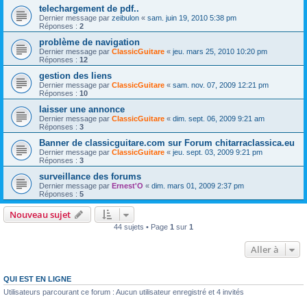
telechargement de pdf..
Dernier message par
zeibulon
«
sam. juin 19, 2010 5:38 pm
Réponses :
2
problème de navigation
Dernier message par
ClassicGuitare
«
jeu. mars 25, 2010 10:20 pm
Réponses :
12
gestion des liens
Dernier message par
ClassicGuitare
«
sam. nov. 07, 2009 12:21 pm
Réponses :
10
laisser une annonce
Dernier message par
ClassicGuitare
«
dim. sept. 06, 2009 9:21 am
Réponses :
3
Banner de classicguitare.com sur Forum chitarraclassica.eu
Dernier message par
ClassicGuitare
«
jeu. sept. 03, 2009 9:21 pm
Réponses :
3
surveillance des forums
Dernier message par
Ernest'O
«
dim. mars 01, 2009 2:37 pm
Réponses :
5
Nouveau sujet
44 sujets • Page
1
sur
1
Aller à
QUI EST EN LIGNE
Utilisateurs parcourant ce forum : Aucun utilisateur enregistré et 4 invités