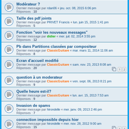
Modérateur ?
Dernier message par
rdan06
«
jeu. oct. 08, 2015 6:06 pm
Réponses :
10
Taille des pdf joints
Dernier message par
PRIVET Francis
«
lun. juin 15, 2015 1:41 pm
Réponses :
5
Fonction "voir les nouveaux messages"
Dernier message par
didier
«
mer. juil. 02, 2014 3:55 pm
Réponses :
12
Pb dans Partitions classées par compositeur
Dernier message par
ClassicGuitare
«
mar. mars 11, 2014 11:06 am
Réponses :
8
Ecran d'accueil modifié
Dernier message par
ClassicGuitare
«
sam. nov. 23, 2013 8:08 am
Réponses :
20
1
2
question à un moderateur
Dernier message par
ClassicGuitare
«
ven. sept. 06, 2013 8:21 pm
Réponses :
9
Quelle heure est-il?
Dernier message par
ClassicGuitare
«
lun. avr. 15, 2013 7:53 am
Réponses :
9
Invasion de spams
Dernier message par
hirondelle
«
mer. janv. 09, 2013 2:46 pm
Réponses :
7
connection impossible depuis hier
Dernier message par
hirondelle
«
mer. nov. 28, 2012 9:00 am
Réponses :
15
1
2