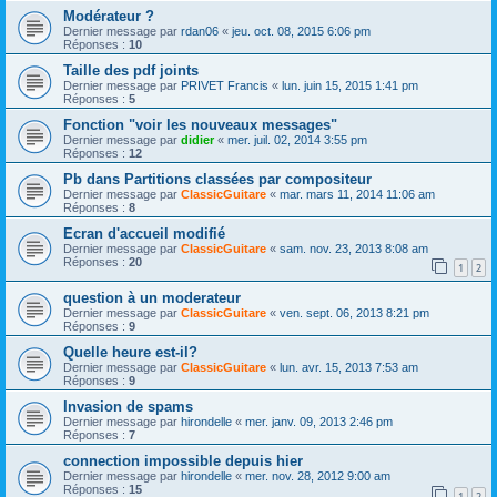
Modérateur ?
Dernier message par
rdan06
«
jeu. oct. 08, 2015 6:06 pm
Réponses :
10
Taille des pdf joints
Dernier message par
PRIVET Francis
«
lun. juin 15, 2015 1:41 pm
Réponses :
5
Fonction "voir les nouveaux messages"
Dernier message par
didier
«
mer. juil. 02, 2014 3:55 pm
Réponses :
12
Pb dans Partitions classées par compositeur
Dernier message par
ClassicGuitare
«
mar. mars 11, 2014 11:06 am
Réponses :
8
Ecran d'accueil modifié
Dernier message par
ClassicGuitare
«
sam. nov. 23, 2013 8:08 am
Réponses :
20
1
2
question à un moderateur
Dernier message par
ClassicGuitare
«
ven. sept. 06, 2013 8:21 pm
Réponses :
9
Quelle heure est-il?
Dernier message par
ClassicGuitare
«
lun. avr. 15, 2013 7:53 am
Réponses :
9
Invasion de spams
Dernier message par
hirondelle
«
mer. janv. 09, 2013 2:46 pm
Réponses :
7
connection impossible depuis hier
Dernier message par
hirondelle
«
mer. nov. 28, 2012 9:00 am
Réponses :
15
1
2