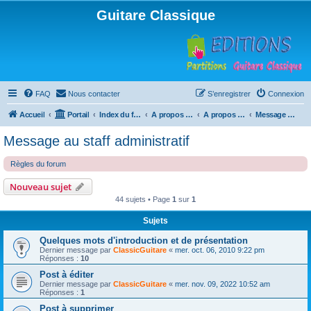
Guitare Classique
FAQ
Nous contacter
S’enregistrer
Connexion
Accueil
Portail
Index du forum
A propos du forum
A propos du forum
Message au staff administratif
Message au staff administratif
Règles du forum
Nouveau sujet
44 sujets • Page
1
sur
1
Sujets
Quelques mots d'introduction et de présentation
Dernier message par
ClassicGuitare
«
mer. oct. 06, 2010 9:22 pm
Réponses :
10
Post à éditer
Dernier message par
ClassicGuitare
«
mer. nov. 09, 2022 10:52 am
Réponses :
1
Post à supprimer