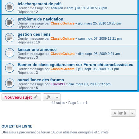
telechargement de pdf..
Dernier message par
zeibulon
«
sam. juin 19, 2010 5:38 pm
Réponses :
2
problème de navigation
Dernier message par
ClassicGuitare
«
jeu. mars 25, 2010 10:20 pm
Réponses :
12
gestion des liens
Dernier message par
ClassicGuitare
«
sam. nov. 07, 2009 12:21 pm
Réponses :
10
laisser une annonce
Dernier message par
ClassicGuitare
«
dim. sept. 06, 2009 9:21 am
Réponses :
3
Banner de classicguitare.com sur Forum chitarraclassica.eu
Dernier message par
ClassicGuitare
«
jeu. sept. 03, 2009 9:21 pm
Réponses :
3
surveillance des forums
Dernier message par
Ernest'O
«
dim. mars 01, 2009 2:37 pm
Réponses :
5
Nouveau sujet
44 sujets • Page
1
sur
1
Aller à
QUI EST EN LIGNE
Utilisateurs parcourant ce forum : Aucun utilisateur enregistré et 1 invité