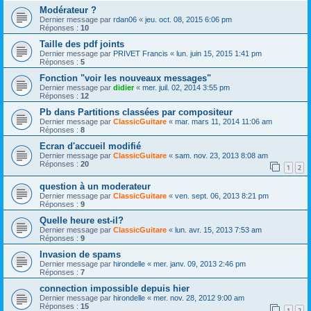
Modérateur ?
Dernier message par
rdan06
«
jeu. oct. 08, 2015 6:06 pm
Réponses :
10
Taille des pdf joints
Dernier message par
PRIVET Francis
«
lun. juin 15, 2015 1:41 pm
Réponses :
5
Fonction "voir les nouveaux messages"
Dernier message par
didier
«
mer. juil. 02, 2014 3:55 pm
Réponses :
12
Pb dans Partitions classées par compositeur
Dernier message par
ClassicGuitare
«
mar. mars 11, 2014 11:06 am
Réponses :
8
Ecran d'accueil modifié
Dernier message par
ClassicGuitare
«
sam. nov. 23, 2013 8:08 am
Réponses :
20
1
2
question à un moderateur
Dernier message par
ClassicGuitare
«
ven. sept. 06, 2013 8:21 pm
Réponses :
9
Quelle heure est-il?
Dernier message par
ClassicGuitare
«
lun. avr. 15, 2013 7:53 am
Réponses :
9
Invasion de spams
Dernier message par
hirondelle
«
mer. janv. 09, 2013 2:46 pm
Réponses :
7
connection impossible depuis hier
Dernier message par
hirondelle
«
mer. nov. 28, 2012 9:00 am
Réponses :
15
1
2