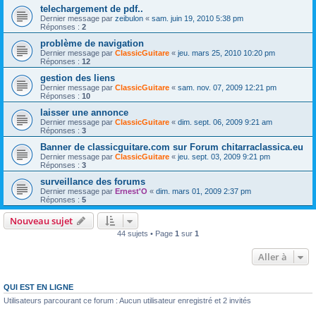
telechargement de pdf..
Dernier message par
zeibulon
«
sam. juin 19, 2010 5:38 pm
Réponses :
2
problème de navigation
Dernier message par
ClassicGuitare
«
jeu. mars 25, 2010 10:20 pm
Réponses :
12
gestion des liens
Dernier message par
ClassicGuitare
«
sam. nov. 07, 2009 12:21 pm
Réponses :
10
laisser une annonce
Dernier message par
ClassicGuitare
«
dim. sept. 06, 2009 9:21 am
Réponses :
3
Banner de classicguitare.com sur Forum chitarraclassica.eu
Dernier message par
ClassicGuitare
«
jeu. sept. 03, 2009 9:21 pm
Réponses :
3
surveillance des forums
Dernier message par
Ernest'O
«
dim. mars 01, 2009 2:37 pm
Réponses :
5
Nouveau sujet
44 sujets • Page
1
sur
1
Aller à
QUI EST EN LIGNE
Utilisateurs parcourant ce forum : Aucun utilisateur enregistré et 2 invités