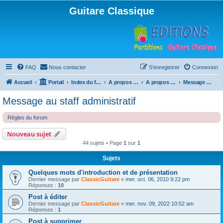
Guitare Classique
FAQ
Nous contacter
S’enregistrer
Connexion
Accueil
Portail
Index du forum
A propos du forum
A propos du forum
Message au staff administratif
Message au staff administratif
Règles du forum
Nouveau sujet
44 sujets • Page
1
sur
1
Sujets
Quelques mots d'introduction et de présentation
Dernier message par
ClassicGuitare
«
mer. oct. 06, 2010 9:22 pm
Réponses :
10
Post à éditer
Dernier message par
ClassicGuitare
«
mer. nov. 09, 2022 10:52 am
Réponses :
1
Post à supprimer