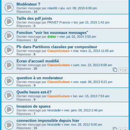
Modérateur ?
Dernier message par
rdan06
«
jeu. oct. 08, 2015 6:06 pm
Réponses :
10
Taille des pdf joints
Dernier message par
PRIVET Francis
«
lun. juin 15, 2015 1:41 pm
Réponses :
5
Fonction "voir les nouveaux messages"
Dernier message par
didier
«
mer. juil. 02, 2014 3:55 pm
Réponses :
12
Pb dans Partitions classées par compositeur
Dernier message par
ClassicGuitare
«
mar. mars 11, 2014 11:06 am
Réponses :
8
Ecran d'accueil modifié
Dernier message par
ClassicGuitare
«
sam. nov. 23, 2013 8:08 am
Réponses :
20
1
2
question à un moderateur
Dernier message par
ClassicGuitare
«
ven. sept. 06, 2013 8:21 pm
Réponses :
9
Quelle heure est-il?
Dernier message par
ClassicGuitare
«
lun. avr. 15, 2013 7:53 am
Réponses :
9
Invasion de spams
Dernier message par
hirondelle
«
mer. janv. 09, 2013 2:46 pm
Réponses :
7
connection impossible depuis hier
Dernier message par
hirondelle
«
mer. nov. 28, 2012 9:00 am
Réponses :
15
1
2