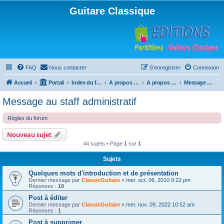
Guitare Classique
FAQ
Nous contacter
S’enregistrer
Connexion
Accueil
Portail
Index du forum
A propos du forum
A propos du forum
Message au staff administratif
Message au staff administratif
Règles du forum
Nouveau sujet
44 sujets • Page
1
sur
1
Sujets
Quelques mots d'introduction et de présentation
Dernier message par
ClassicGuitare
«
mer. oct. 06, 2010 9:22 pm
Réponses :
10
Post à éditer
Dernier message par
ClassicGuitare
«
mer. nov. 09, 2022 10:52 am
Réponses :
1
Post à supprimer