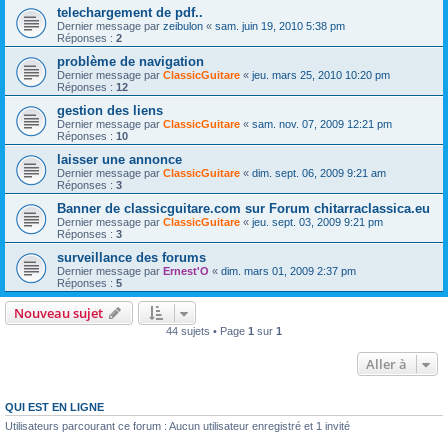
telechargement de pdf..
Dernier message par
zeibulon
«
sam. juin 19, 2010 5:38 pm
Réponses :
2
problème de navigation
Dernier message par
ClassicGuitare
«
jeu. mars 25, 2010 10:20 pm
Réponses :
12
gestion des liens
Dernier message par
ClassicGuitare
«
sam. nov. 07, 2009 12:21 pm
Réponses :
10
laisser une annonce
Dernier message par
ClassicGuitare
«
dim. sept. 06, 2009 9:21 am
Réponses :
3
Banner de classicguitare.com sur Forum chitarraclassica.eu
Dernier message par
ClassicGuitare
«
jeu. sept. 03, 2009 9:21 pm
Réponses :
3
surveillance des forums
Dernier message par
Ernest'O
«
dim. mars 01, 2009 2:37 pm
Réponses :
5
Nouveau sujet
44 sujets • Page
1
sur
1
Aller à
QUI EST EN LIGNE
Utilisateurs parcourant ce forum : Aucun utilisateur enregistré et 1 invité