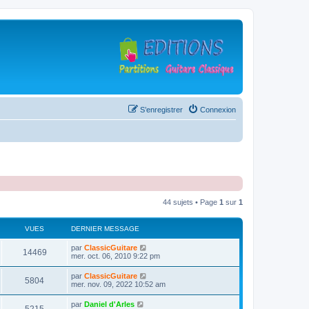
S’enregistrer
Connexion
44 sujets • Page
1
sur
1
VUES
DERNIER MESSAGE
D
par
ClassicGuitare
V
14469
e
mer. oct. 06, 2010 9:22 pm
r
u
n
D
par
ClassicGuitare
V
5804
i
e
mer. nov. 09, 2022 10:52 am
e
e
r
r
u
n
D
par
Daniel d'Arles
s
m
V
i