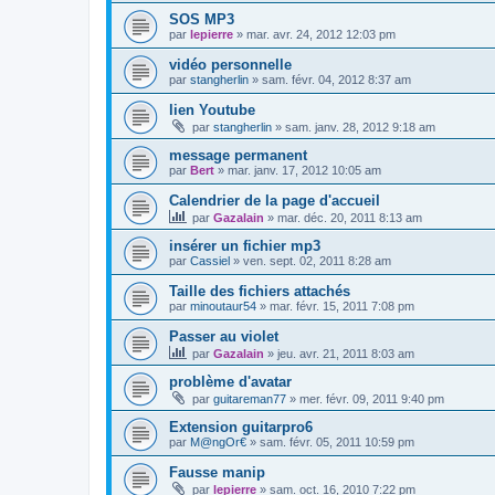
SOS MP3
par
lepierre
»
mar. avr. 24, 2012 12:03 pm
vidéo personnelle
par
stangherlin
»
sam. févr. 04, 2012 8:37 am
lien Youtube
par
stangherlin
»
sam. janv. 28, 2012 9:18 am
message permanent
par
Bert
»
mar. janv. 17, 2012 10:05 am
Calendrier de la page d'accueil
par
Gazalain
»
mar. déc. 20, 2011 8:13 am
insérer un fichier mp3
par
Cassiel
»
ven. sept. 02, 2011 8:28 am
Taille des fichiers attachés
par
minoutaur54
»
mar. févr. 15, 2011 7:08 pm
Passer au violet
par
Gazalain
»
jeu. avr. 21, 2011 8:03 am
problème d'avatar
par
guitareman77
»
mer. févr. 09, 2011 9:40 pm
Extension guitarpro6
par
M@ngOr€
»
sam. févr. 05, 2011 10:59 pm
Fausse manip
par
lepierre
»
sam. oct. 16, 2010 7:22 pm