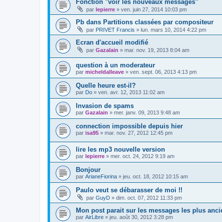
Fonction "voir les nouveaux messages"
par
lepierre
»
ven. juin 27, 2014 10:03 pm
Pb dans Partitions classées par compositeur
par
PRIVET Francis
»
lun. mars 10, 2014 4:22 pm
Ecran d'accueil modifié
par
Gazalain
»
mar. nov. 19, 2013 8:04 am
question à un moderateur
par
micheldalleave
»
ven. sept. 06, 2013 4:13 pm
Quelle heure est-il?
par
Do
»
ven. avr. 12, 2013 11:02 am
Invasion de spams
par
Gazalain
»
mer. janv. 09, 2013 9:48 am
connection impossible depuis hier
par
isa95
»
mar. nov. 27, 2012 12:45 pm
lire les mp3 nouvelle version
par
lepierre
»
mer. oct. 24, 2012 9:19 am
Bonjour
par
ArianeFiorina
»
jeu. oct. 18, 2012 10:15 am
Paulo veut se débarasser de moi !!
par
GuyD
»
dim. oct. 07, 2012 11:33 pm
Mon post parait sur les messages les plus anci
par
AirLibre
»
jeu. août 30, 2012 3:28 pm