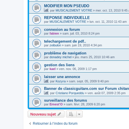
MODIFIER MON PSEUDO
par
MUSICALEMENT VOTRE
»
mer. oct. 13, 2010 9:45
REPONSE INDIVIDUELLE
par
MUSICALEMENT VOTRE
»
lun. oct. 11, 2010 11:43 am
connexion au forum
par
fabien
»
sam. juil. 03, 2010 8:24 pm
telechargement de pdf..
par
zeibulon
»
sam. juin 19, 2010 4:34 pm
problème de navigation
par
donadey michel
»
jeu. mars 25, 2010 10:46 am
gestion des liens
par
kael
»
ven. nov. 06, 2009 1:17 pm
laisser une annonce
par
Kozyra
»
sam. sept. 05, 2009 9:40 pm
Banner de classicguitare.com sur Forum chitar
par
Cristiano Porqueddu
»
ven. août 07, 2009 2:35 pm
surveillance des forums
par
Ernest'O
»
sam. févr. 28, 2009 6:20 pm
Nouveau sujet
Retourner à l’index du forum