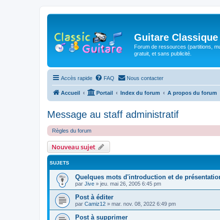
Guitare Classique
Forum de ressources (partitions, mu
gratuit, et sans publicité.
Accès rapide
FAQ
Nous contacter
Accueil
Portail
Index du forum
A propos du forum
Message au staff administratif
Règles du forum
Nouveau sujet
SUJETS
Quelques mots d'introduction et de présentatio
par
Jive
»
jeu. mai 26, 2005 6:45 pm
Post à éditer
par
Camiz12
»
mar. nov. 08, 2022 6:49 pm
Post à supprimer