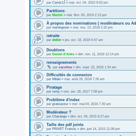
par
Camiz12
»
mar. oct. 04, 2022 9:03 pm
Partitions
par
Marieh
»
mar. févr. 05, 2019 2:13 pm
À propos des nominations ( modérateurs ou Adm
par
martingouin
»
mar. nov. 13, 2018 2:20 pm
retraite
par
didier
»
jeu. oct. 18, 2018 5:47 am
Doublons
par
Daniel d'Arles
»
dim. nov. 11, 2018 12:14 pm
renseignements
par
zacolma
»
dim. sept. 23, 2018 1:34 am
Difficultés de connexion
par
Mitaki
»
mar. août 28, 2018 7:26 am
Piratage
par
remy
»
ven. avr. 28, 2017 7:08 pm
Problème d'index
par
gratouyeur
»
mer. mai 04, 2016 7:30 am
Modérateur ?
par
Charango
»
dim. oct. 04, 2015 9:27 pm
Taille des pdf joints
par
PRIVET Francis
»
dim. juin 14, 2015 12:08 pm