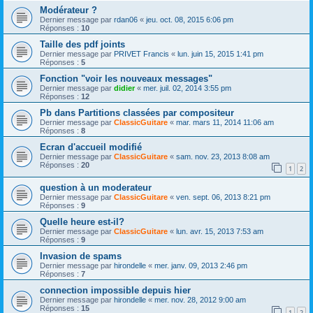
Modérateur ?
Dernier message par
rdan06
«
jeu. oct. 08, 2015 6:06 pm
Réponses :
10
Taille des pdf joints
Dernier message par
PRIVET Francis
«
lun. juin 15, 2015 1:41 pm
Réponses :
5
Fonction "voir les nouveaux messages"
Dernier message par
didier
«
mer. juil. 02, 2014 3:55 pm
Réponses :
12
Pb dans Partitions classées par compositeur
Dernier message par
ClassicGuitare
«
mar. mars 11, 2014 11:06 am
Réponses :
8
Ecran d'accueil modifié
Dernier message par
ClassicGuitare
«
sam. nov. 23, 2013 8:08 am
Réponses :
20
1
2
question à un moderateur
Dernier message par
ClassicGuitare
«
ven. sept. 06, 2013 8:21 pm
Réponses :
9
Quelle heure est-il?
Dernier message par
ClassicGuitare
«
lun. avr. 15, 2013 7:53 am
Réponses :
9
Invasion de spams
Dernier message par
hirondelle
«
mer. janv. 09, 2013 2:46 pm
Réponses :
7
connection impossible depuis hier
Dernier message par
hirondelle
«
mer. nov. 28, 2012 9:00 am
Réponses :
15
1
2