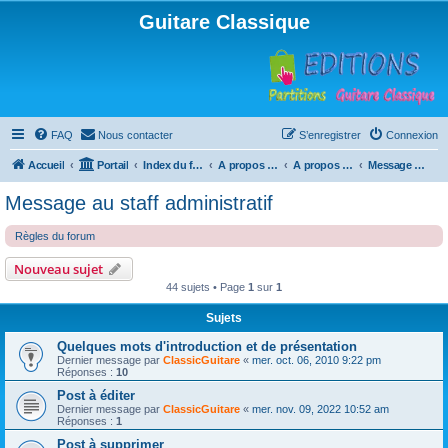
Guitare Classique
FAQ
Nous contacter
S’enregistrer
Connexion
Accueil
Portail
Index du forum
A propos du forum
A propos du forum
Message au staff administratif
Message au staff administratif
Règles du forum
Nouveau sujet
44 sujets • Page
1
sur
1
Sujets
Quelques mots d'introduction et de présentation
Dernier message par
ClassicGuitare
«
mer. oct. 06, 2010 9:22 pm
Réponses :
10
Post à éditer
Dernier message par
ClassicGuitare
«
mer. nov. 09, 2022 10:52 am
Réponses :
1
Post à supprimer