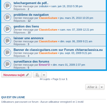
telechargement de pdf..
Dernier message par
zeibulon
«
sam. juin 19, 2010 5:38 pm
Réponses :
2
problème de navigation
Dernier message par
ClassicGuitare
«
jeu. mars 25, 2010 10:20 pm
Réponses :
12
gestion des liens
Dernier message par
ClassicGuitare
«
sam. nov. 07, 2009 12:21 pm
Réponses :
10
laisser une annonce
Dernier message par
ClassicGuitare
«
dim. sept. 06, 2009 9:21 am
Réponses :
3
Banner de classicguitare.com sur Forum chitarraclassica.eu
Dernier message par
ClassicGuitare
«
jeu. sept. 03, 2009 9:21 pm
Réponses :
3
surveillance des forums
Dernier message par
Ernest'O
«
dim. mars 01, 2009 2:37 pm
Réponses :
5
Nouveau sujet
44 sujets • Page
1
sur
1
Aller à
QUI EST EN LIGNE
Utilisateurs parcourant ce forum : Aucun utilisateur enregistré et 1 invité