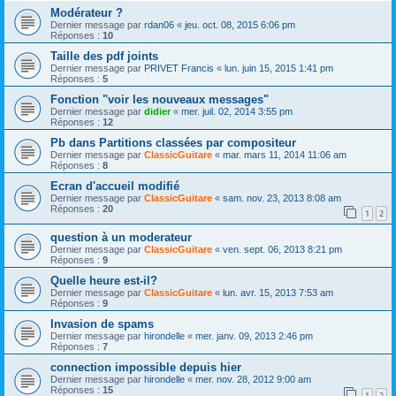
Modérateur ?
Dernier message par
rdan06
«
jeu. oct. 08, 2015 6:06 pm
Réponses :
10
Taille des pdf joints
Dernier message par
PRIVET Francis
«
lun. juin 15, 2015 1:41 pm
Réponses :
5
Fonction "voir les nouveaux messages"
Dernier message par
didier
«
mer. juil. 02, 2014 3:55 pm
Réponses :
12
Pb dans Partitions classées par compositeur
Dernier message par
ClassicGuitare
«
mar. mars 11, 2014 11:06 am
Réponses :
8
Ecran d'accueil modifié
Dernier message par
ClassicGuitare
«
sam. nov. 23, 2013 8:08 am
Réponses :
20
1
2
question à un moderateur
Dernier message par
ClassicGuitare
«
ven. sept. 06, 2013 8:21 pm
Réponses :
9
Quelle heure est-il?
Dernier message par
ClassicGuitare
«
lun. avr. 15, 2013 7:53 am
Réponses :
9
Invasion de spams
Dernier message par
hirondelle
«
mer. janv. 09, 2013 2:46 pm
Réponses :
7
connection impossible depuis hier
Dernier message par
hirondelle
«
mer. nov. 28, 2012 9:00 am
Réponses :
15
1
2