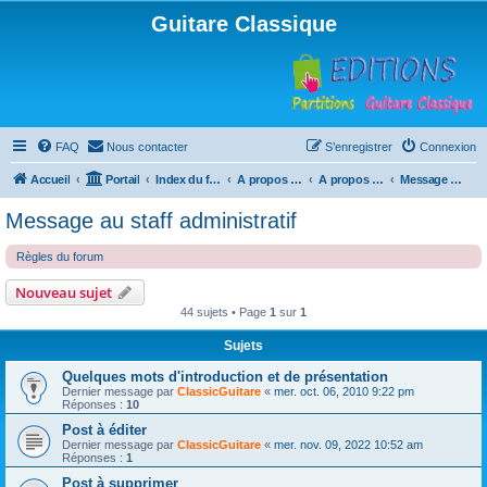
Guitare Classique
FAQ
Nous contacter
S’enregistrer
Connexion
Accueil
Portail
Index du forum
A propos du forum
A propos du forum
Message au staff administratif
Message au staff administratif
Règles du forum
Nouveau sujet
44 sujets • Page
1
sur
1
Sujets
Quelques mots d'introduction et de présentation
Dernier message par
ClassicGuitare
«
mer. oct. 06, 2010 9:22 pm
Réponses :
10
Post à éditer
Dernier message par
ClassicGuitare
«
mer. nov. 09, 2022 10:52 am
Réponses :
1
Post à supprimer