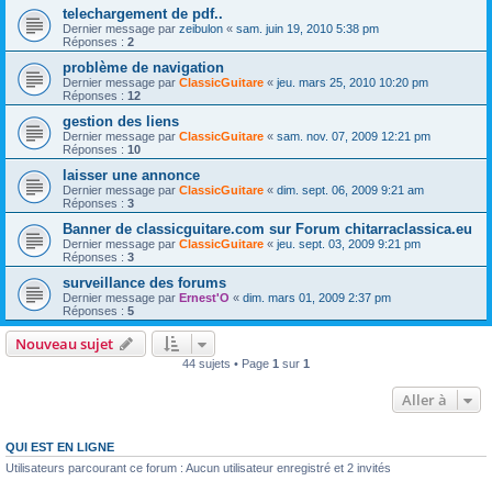
telechargement de pdf..
Dernier message par
zeibulon
«
sam. juin 19, 2010 5:38 pm
Réponses :
2
problème de navigation
Dernier message par
ClassicGuitare
«
jeu. mars 25, 2010 10:20 pm
Réponses :
12
gestion des liens
Dernier message par
ClassicGuitare
«
sam. nov. 07, 2009 12:21 pm
Réponses :
10
laisser une annonce
Dernier message par
ClassicGuitare
«
dim. sept. 06, 2009 9:21 am
Réponses :
3
Banner de classicguitare.com sur Forum chitarraclassica.eu
Dernier message par
ClassicGuitare
«
jeu. sept. 03, 2009 9:21 pm
Réponses :
3
surveillance des forums
Dernier message par
Ernest'O
«
dim. mars 01, 2009 2:37 pm
Réponses :
5
Nouveau sujet
44 sujets • Page
1
sur
1
Aller à
QUI EST EN LIGNE
Utilisateurs parcourant ce forum : Aucun utilisateur enregistré et 2 invités