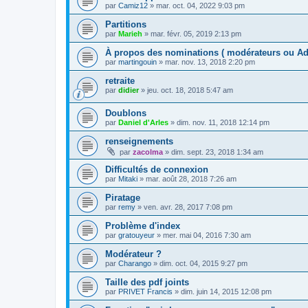
par
Camiz12
»
mar. oct. 04, 2022 9:03 pm
Partitions
par
Marieh
»
mar. févr. 05, 2019 2:13 pm
À propos des nominations ( modérateurs ou Adm
par
martingouin
»
mar. nov. 13, 2018 2:20 pm
retraite
par
didier
»
jeu. oct. 18, 2018 5:47 am
Doublons
par
Daniel d'Arles
»
dim. nov. 11, 2018 12:14 pm
renseignements
par
zacolma
»
dim. sept. 23, 2018 1:34 am
Difficultés de connexion
par
Mitaki
»
mar. août 28, 2018 7:26 am
Piratage
par
remy
»
ven. avr. 28, 2017 7:08 pm
Problème d'index
par
gratouyeur
»
mer. mai 04, 2016 7:30 am
Modérateur ?
par
Charango
»
dim. oct. 04, 2015 9:27 pm
Taille des pdf joints
par
PRIVET Francis
»
dim. juin 14, 2015 12:08 pm