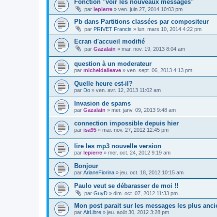
Fonction "voir les nouveaux messages"
par
lepierre
»
ven. juin 27, 2014 10:03 pm
Pb dans Partitions classées par compositeur
par
PRIVET Francis
»
lun. mars 10, 2014 4:22 pm
Ecran d'accueil modifié
par
Gazalain
»
mar. nov. 19, 2013 8:04 am
question à un moderateur
par
micheldalleave
»
ven. sept. 06, 2013 4:13 pm
Quelle heure est-il?
par
Do
»
ven. avr. 12, 2013 11:02 am
Invasion de spams
par
Gazalain
»
mer. janv. 09, 2013 9:48 am
connection impossible depuis hier
par
isa95
»
mar. nov. 27, 2012 12:45 pm
lire les mp3 nouvelle version
par
lepierre
»
mer. oct. 24, 2012 9:19 am
Bonjour
par
ArianeFiorina
»
jeu. oct. 18, 2012 10:15 am
Paulo veut se débarasser de moi !!
par
GuyD
»
dim. oct. 07, 2012 11:33 pm
Mon post parait sur les messages les plus anci
par
AirLibre
»
jeu. août 30, 2012 3:28 pm