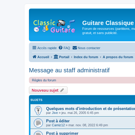
Guitare Classique
Forum de ressources (partitions, mu
gratuit, et sans publicité.
Accès rapide
FAQ
Nous contacter
Accueil
Portail
Index du forum
A propos du forum
Message au staff administratif
Règles du forum
Nouveau sujet
SUJETS
Quelques mots d'introduction et de présentatio
par
Jive
»
jeu. mai 26, 2005 6:45 pm
Post à éditer
par
Camiz12
»
mar. nov. 08, 2022 6:49 pm
Post à supprimer