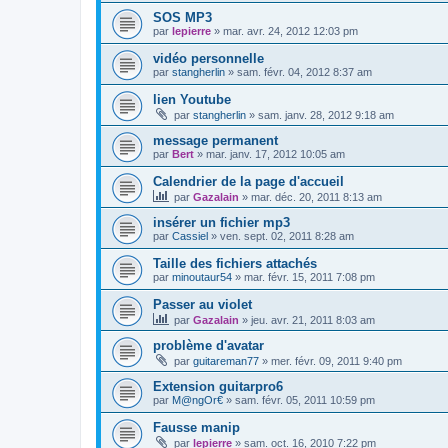
SOS MP3
par
lepierre
»
mar. avr. 24, 2012 12:03 pm
vidéo personnelle
par
stangherlin
»
sam. févr. 04, 2012 8:37 am
lien Youtube
par
stangherlin
»
sam. janv. 28, 2012 9:18 am
message permanent
par
Bert
»
mar. janv. 17, 2012 10:05 am
Calendrier de la page d'accueil
par
Gazalain
»
mar. déc. 20, 2011 8:13 am
insérer un fichier mp3
par
Cassiel
»
ven. sept. 02, 2011 8:28 am
Taille des fichiers attachés
par
minoutaur54
»
mar. févr. 15, 2011 7:08 pm
Passer au violet
par
Gazalain
»
jeu. avr. 21, 2011 8:03 am
problème d'avatar
par
guitareman77
»
mer. févr. 09, 2011 9:40 pm
Extension guitarpro6
par
M@ngOr€
»
sam. févr. 05, 2011 10:59 pm
Fausse manip
par
lepierre
»
sam. oct. 16, 2010 7:22 pm