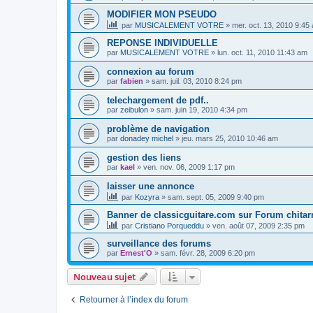
MODIFIER MON PSEUDO
par
MUSICALEMENT VOTRE
»
mer. oct. 13, 2010 9:45
REPONSE INDIVIDUELLE
par
MUSICALEMENT VOTRE
»
lun. oct. 11, 2010 11:43 am
connexion au forum
par
fabien
»
sam. juil. 03, 2010 8:24 pm
telechargement de pdf..
par
zeibulon
»
sam. juin 19, 2010 4:34 pm
problème de navigation
par
donadey michel
»
jeu. mars 25, 2010 10:46 am
gestion des liens
par
kael
»
ven. nov. 06, 2009 1:17 pm
laisser une annonce
par
Kozyra
»
sam. sept. 05, 2009 9:40 pm
Banner de classicguitare.com sur Forum chitar
par
Cristiano Porqueddu
»
ven. août 07, 2009 2:35 pm
surveillance des forums
par
Ernest'O
»
sam. févr. 28, 2009 6:20 pm
Nouveau sujet
Retourner à l’index du forum