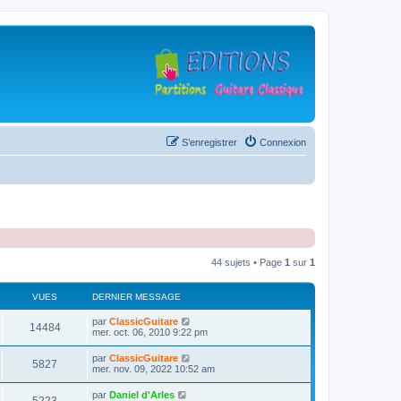
S’enregistrer
Connexion
44 sujets • Page
1
sur
1
VUES
DERNIER MESSAGE
D
par
ClassicGuitare
V
14484
e
mer. oct. 06, 2010 9:22 pm
r
u
n
D
par
ClassicGuitare
V
5827
i
e
mer. nov. 09, 2022 10:52 am
e
e
r
r
u
n
D
par
Daniel d'Arles
s
m
V
i