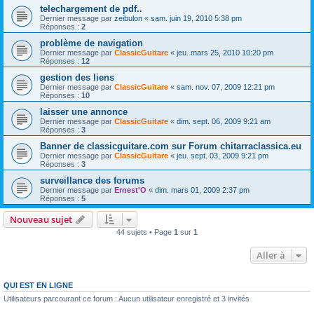
telechargement de pdf..
Dernier message par
zeibulon
«
sam. juin 19, 2010 5:38 pm
Réponses :
2
problème de navigation
Dernier message par
ClassicGuitare
«
jeu. mars 25, 2010 10:20 pm
Réponses :
12
gestion des liens
Dernier message par
ClassicGuitare
«
sam. nov. 07, 2009 12:21 pm
Réponses :
10
laisser une annonce
Dernier message par
ClassicGuitare
«
dim. sept. 06, 2009 9:21 am
Réponses :
3
Banner de classicguitare.com sur Forum chitarraclassica.eu
Dernier message par
ClassicGuitare
«
jeu. sept. 03, 2009 9:21 pm
Réponses :
3
surveillance des forums
Dernier message par
Ernest'O
«
dim. mars 01, 2009 2:37 pm
Réponses :
5
Nouveau sujet
44 sujets • Page
1
sur
1
Aller à
QUI EST EN LIGNE
Utilisateurs parcourant ce forum : Aucun utilisateur enregistré et 3 invités