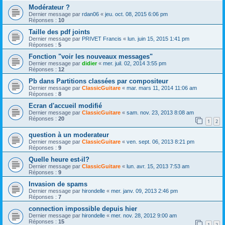
Modérateur ?
Dernier message par
rdan06
«
jeu. oct. 08, 2015 6:06 pm
Réponses :
10
Taille des pdf joints
Dernier message par
PRIVET Francis
«
lun. juin 15, 2015 1:41 pm
Réponses :
5
Fonction "voir les nouveaux messages"
Dernier message par
didier
«
mer. juil. 02, 2014 3:55 pm
Réponses :
12
Pb dans Partitions classées par compositeur
Dernier message par
ClassicGuitare
«
mar. mars 11, 2014 11:06 am
Réponses :
8
Ecran d'accueil modifié
Dernier message par
ClassicGuitare
«
sam. nov. 23, 2013 8:08 am
Réponses :
20
1
2
question à un moderateur
Dernier message par
ClassicGuitare
«
ven. sept. 06, 2013 8:21 pm
Réponses :
9
Quelle heure est-il?
Dernier message par
ClassicGuitare
«
lun. avr. 15, 2013 7:53 am
Réponses :
9
Invasion de spams
Dernier message par
hirondelle
«
mer. janv. 09, 2013 2:46 pm
Réponses :
7
connection impossible depuis hier
Dernier message par
hirondelle
«
mer. nov. 28, 2012 9:00 am
Réponses :
15
1
2