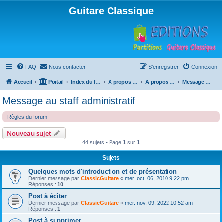
Guitare Classique
FAQ
Nous contacter
S’enregistrer
Connexion
Accueil
Portail
Index du forum
A propos du forum
A propos du forum
Message au staff administratif
Message au staff administratif
Règles du forum
Nouveau sujet
44 sujets • Page
1
sur
1
Sujets
Quelques mots d'introduction et de présentation
Dernier message par
ClassicGuitare
«
mer. oct. 06, 2010 9:22 pm
Réponses :
10
Post à éditer
Dernier message par
ClassicGuitare
«
mer. nov. 09, 2022 10:52 am
Réponses :
1
Post à supprimer