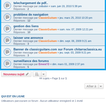
telechargement de pdf..
Dernier message par
zeibulon
«
sam. juin 19, 2010 5:38 pm
Réponses :
2
problème de navigation
Dernier message par
ClassicGuitare
«
jeu. mars 25, 2010 10:20 pm
Réponses :
12
gestion des liens
Dernier message par
ClassicGuitare
«
sam. nov. 07, 2009 12:21 pm
Réponses :
10
laisser une annonce
Dernier message par
ClassicGuitare
«
dim. sept. 06, 2009 9:21 am
Réponses :
3
Banner de classicguitare.com sur Forum chitarraclassica.eu
Dernier message par
ClassicGuitare
«
jeu. sept. 03, 2009 9:21 pm
Réponses :
3
surveillance des forums
Dernier message par
Ernest'O
«
dim. mars 01, 2009 2:37 pm
Réponses :
5
Nouveau sujet
44 sujets • Page
1
sur
1
Aller à
QUI EST EN LIGNE
Utilisateurs parcourant ce forum : Aucun utilisateur enregistré et 1 invité