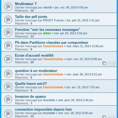
Modérateur ?
Dernier message par
rdan06
«
jeu. oct. 08, 2015 6:06 pm
Réponses :
10
Taille des pdf joints
Dernier message par
PRIVET Francis
«
lun. juin 15, 2015 1:41 pm
Réponses :
5
Fonction "voir les nouveaux messages"
Dernier message par
didier
«
mer. juil. 02, 2014 3:55 pm
Réponses :
12
Pb dans Partitions classées par compositeur
Dernier message par
ClassicGuitare
«
mar. mars 11, 2014 11:06 am
Réponses :
8
Ecran d'accueil modifié
Dernier message par
ClassicGuitare
«
sam. nov. 23, 2013 8:08 am
Réponses :
20
1
2
question à un moderateur
Dernier message par
ClassicGuitare
«
ven. sept. 06, 2013 8:21 pm
Réponses :
9
Quelle heure est-il?
Dernier message par
ClassicGuitare
«
lun. avr. 15, 2013 7:53 am
Réponses :
9
Invasion de spams
Dernier message par
hirondelle
«
mer. janv. 09, 2013 2:46 pm
Réponses :
7
connection impossible depuis hier
Dernier message par
hirondelle
«
mer. nov. 28, 2012 9:00 am
Réponses :
15
1
2