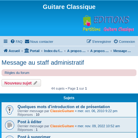
Guitare Classique
FAQ
Nous contacter
S’enregistrer
Connexion
Accueil
Portail
Index du forum
A propos du forum
A propos du forum
Message au staff administratif
Message au staff administratif
Règles du forum
Nouveau sujet
44 sujets • Page
1
sur
1
Sujets
Quelques mots d'introduction et de présentation
Dernier message par
ClassicGuitare
«
mer. oct. 06, 2010 9:22 pm
Réponses :
10
Post à éditer
Dernier message par
ClassicGuitare
«
mer. nov. 09, 2022 10:52 am
Réponses :
1
Post à supprimer