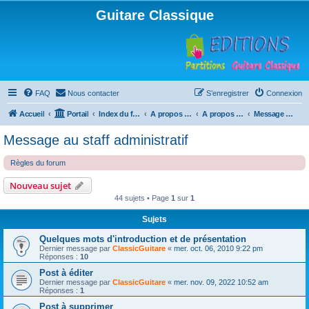
Guitare Classique
FAQ
Nous contacter
S’enregistrer
Connexion
Accueil
Portail
Index du forum
A propos du forum
A propos du forum
Message au staff administratif
Message au staff administratif
Règles du forum
Nouveau sujet
44 sujets • Page
1
sur
1
Sujets
Quelques mots d'introduction et de présentation
Dernier message par
ClassicGuitare
«
mer. oct. 06, 2010 9:22 pm
Réponses :
10
Post à éditer
Dernier message par
ClassicGuitare
«
mer. nov. 09, 2022 10:52 am
Réponses :
1
Post à supprimer