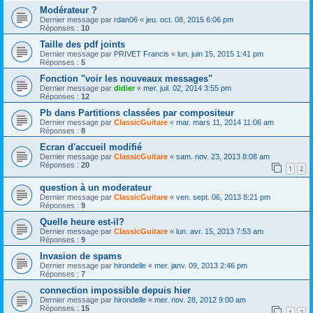
Modérateur ?
Dernier message par
rdan06
«
jeu. oct. 08, 2015 6:06 pm
Réponses :
10
Taille des pdf joints
Dernier message par
PRIVET Francis
«
lun. juin 15, 2015 1:41 pm
Réponses :
5
Fonction "voir les nouveaux messages"
Dernier message par
didier
«
mer. juil. 02, 2014 3:55 pm
Réponses :
12
Pb dans Partitions classées par compositeur
Dernier message par
ClassicGuitare
«
mar. mars 11, 2014 11:06 am
Réponses :
8
Ecran d'accueil modifié
Dernier message par
ClassicGuitare
«
sam. nov. 23, 2013 8:08 am
Réponses :
20
1
2
question à un moderateur
Dernier message par
ClassicGuitare
«
ven. sept. 06, 2013 8:21 pm
Réponses :
9
Quelle heure est-il?
Dernier message par
ClassicGuitare
«
lun. avr. 15, 2013 7:53 am
Réponses :
9
Invasion de spams
Dernier message par
hirondelle
«
mer. janv. 09, 2013 2:46 pm
Réponses :
7
connection impossible depuis hier
Dernier message par
hirondelle
«
mer. nov. 28, 2012 9:00 am
Réponses :
15
1
2