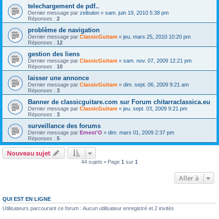
telechargement de pdf..
Dernier message par
zeibulon
«
sam. juin 19, 2010 5:38 pm
Réponses :
2
problème de navigation
Dernier message par
ClassicGuitare
«
jeu. mars 25, 2010 10:20 pm
Réponses :
12
gestion des liens
Dernier message par
ClassicGuitare
«
sam. nov. 07, 2009 12:21 pm
Réponses :
10
laisser une annonce
Dernier message par
ClassicGuitare
«
dim. sept. 06, 2009 9:21 am
Réponses :
3
Banner de classicguitare.com sur Forum chitarraclassica.eu
Dernier message par
ClassicGuitare
«
jeu. sept. 03, 2009 9:21 pm
Réponses :
3
surveillance des forums
Dernier message par
Ernest'O
«
dim. mars 01, 2009 2:37 pm
Réponses :
5
Nouveau sujet
44 sujets • Page
1
sur
1
Aller à
QUI EST EN LIGNE
Utilisateurs parcourant ce forum : Aucun utilisateur enregistré et 2 invités