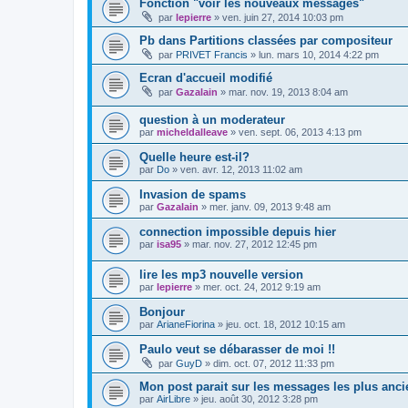
Fonction "voir les nouveaux messages"
par
lepierre
»
ven. juin 27, 2014 10:03 pm
Pb dans Partitions classées par compositeur
par
PRIVET Francis
»
lun. mars 10, 2014 4:22 pm
Ecran d'accueil modifié
par
Gazalain
»
mar. nov. 19, 2013 8:04 am
question à un moderateur
par
micheldalleave
»
ven. sept. 06, 2013 4:13 pm
Quelle heure est-il?
par
Do
»
ven. avr. 12, 2013 11:02 am
Invasion de spams
par
Gazalain
»
mer. janv. 09, 2013 9:48 am
connection impossible depuis hier
par
isa95
»
mar. nov. 27, 2012 12:45 pm
lire les mp3 nouvelle version
par
lepierre
»
mer. oct. 24, 2012 9:19 am
Bonjour
par
ArianeFiorina
»
jeu. oct. 18, 2012 10:15 am
Paulo veut se débarasser de moi !!
par
GuyD
»
dim. oct. 07, 2012 11:33 pm
Mon post parait sur les messages les plus anci
par
AirLibre
»
jeu. août 30, 2012 3:28 pm