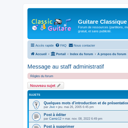
Guitare Classique
Forum de ressources (partitions, mu
gratuit, et sans publicité.
Accès rapide
FAQ
Nous contacter
Accueil
Portail
Index du forum
A propos du forum
Message au staff administratif
Règles du forum
Nouveau sujet
SUJETS
Quelques mots d'introduction et de présentatio
par
Jive
»
jeu. mai 26, 2005 6:45 pm
Post à éditer
par
Camiz12
»
mar. nov. 08, 2022 6:49 pm
Post à supprimer