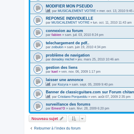
MODIFIER MON PSEUDO
par
MUSICALEMENT VOTRE
»
mer. oct. 13, 2010 9:45
REPONSE INDIVIDUELLE
par
MUSICALEMENT VOTRE
»
lun. oct. 11, 2010 11:43 am
connexion au forum
par
fabien
»
sam. juil. 03, 2010 8:24 pm
telechargement de pdf..
par
zeibulon
»
sam. juin 19, 2010 4:34 pm
problème de navigation
par
donadey michel
»
jeu. mars 25, 2010 10:46 am
gestion des liens
par
kael
»
ven. nov. 06, 2009 1:17 pm
laisser une annonce
par
Kozyra
»
sam. sept. 05, 2009 9:40 pm
Banner de classicguitare.com sur Forum chitar
par
Cristiano Porqueddu
»
ven. août 07, 2009 2:35 pm
surveillance des forums
par
Ernest'O
»
sam. févr. 28, 2009 6:20 pm
Nouveau sujet
Retourner à l’index du forum