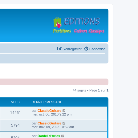
S’enregistrer
Connexion
44 sujets • Page
1
sur
1
VUES
DERNIER MESSAGE
D
par
ClassicGuitare
V
14461
e
mer. oct. 06, 2010 9:22 pm
r
u
n
D
par
ClassicGuitare
V
5794
i
e
mer. nov. 09, 2022 10:52 am
e
e
r
r
u
n
D
par
Daniel d'Arles
s
m
V
i