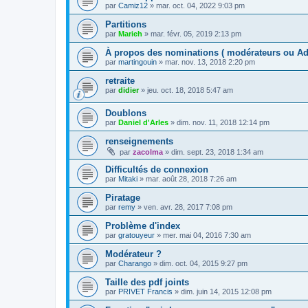
par
Camiz12
»
mar. oct. 04, 2022 9:03 pm
Partitions
par
Marieh
»
mar. févr. 05, 2019 2:13 pm
À propos des nominations ( modérateurs ou Adm
par
martingouin
»
mar. nov. 13, 2018 2:20 pm
retraite
par
didier
»
jeu. oct. 18, 2018 5:47 am
Doublons
par
Daniel d'Arles
»
dim. nov. 11, 2018 12:14 pm
renseignements
par
zacolma
»
dim. sept. 23, 2018 1:34 am
Difficultés de connexion
par
Mitaki
»
mar. août 28, 2018 7:26 am
Piratage
par
remy
»
ven. avr. 28, 2017 7:08 pm
Problème d'index
par
gratouyeur
»
mer. mai 04, 2016 7:30 am
Modérateur ?
par
Charango
»
dim. oct. 04, 2015 9:27 pm
Taille des pdf joints
par
PRIVET Francis
»
dim. juin 14, 2015 12:08 pm