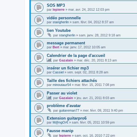
SOS MP3
par
lepierre
»
mar. avr. 24, 2012 12:03 pm
vidéo personnelle
par
stangherlin
»
sam. févr. 04, 2012 8:37 am
lien Youtube
par
stangherlin
»
sam. janv. 28, 2012 9:18 am
message permanent
par
Bert
»
mar. janv. 17, 2012 10:05 am
Calendrier de la page d'accueil
par
Gazalain
»
mar. déc. 20, 2011 8:13 am
insérer un fichier mp3
par
Cassiel
»
ven. sept. 02, 2011 8:28 am
Taille des fichiers attachés
par
minoutaur54
»
mar. févr. 15, 2011 7:08 pm
Passer au violet
par
Gazalain
»
jeu. avr. 21, 2011 8:03 am
problème d'avatar
par
guitareman77
»
mer. févr. 09, 2011 9:40 pm
Extension guitarpro6
par
M@ngOr€
»
sam. févr. 05, 2011 10:59 pm
Fausse manip
par
lepierre
»
sam. oct. 16, 2010 7:22 pm