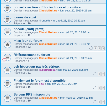
Dernier message par
ClassicGuitare
«
dim. nov. 21, 2010 2:23 pm
nouvelle section « Ebooks libres et gratuits »
Dernier message par
ClassicGuitare
«
lun. sept. 20, 2010 8:28 am
Icones de sujet
Dernier message par
hirondelle
«
lun. août 23, 2010 10:51 am
Réponses :
10
bbcode [emff] [/emff]
Dernier message par
ClassicGuitare
«
mer. juil. 28, 2010 9:06 pm
Réponses :
11
misa jour du forum
Dernier message par
ClassicGuitare
«
mer. juil. 21, 2010 3:40 pm
Réponses :
33
1
2
3
Référencement du forum
Dernier message par
ClassicGuitare
«
mer. juil. 21, 2010 10:25 am
Réponses :
4
ovh hébergeur pas très sérieux
Dernier message par
jp.pedregosa
«
jeu. mai 13, 2010 8:25 pm
Réponses :
21
1
2
Finalement le forum est disponible
Dernier message par
hoe
«
dim. avr. 25, 2010 7:21 pm
Réponses :
16
1
2
Serveur RPS inisponible
Dernier message par
ClassicGuitare
«
mer. mars 03, 2010 8:19 pm
Réponses :
19
1
2