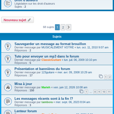
Droit d'auteurs
Législation sur les droit d'auteurs
Sujets :
2
Nouveau sujet
1
2
Suivante
68 sujets
Sujets
Sauvegarder un message au format brouillon
Dernier message par
MUSICALEMENT VOTRE
«
lun. oct. 11, 2010 9:07 am
Réponses :
2
Tuto pour envoyer un mp3 dans le forum
Dernier message par
ClassicGuitare
«
lun. juil. 06, 2009 10:10 pm
Réponses :
5
Présentation et bannières du forum
Dernier message par
123guitare
«
mer. avr. 09, 2008 10:29 am
Réponses :
17
1
2
Misa à jour
Dernier message par
Marieh
«
ven. juin 12, 2026 10:08 am
Réponses :
150
1
8
9
10
11
…
Les messages récents sont à la fin !?
Dernier message par
tambora
«
mer. sept. 06, 2023 8:04 am
Réponses :
3
Lenteur forum