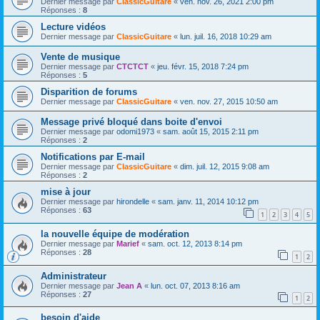
Dernier message par
ClassicGuitare
«
ven. nov. 26, 2021 2:00 pm
Réponses :
8
Lecture vidéos
Dernier message par
ClassicGuitare
«
lun. juil. 16, 2018 10:29 am
Vente de musique
Dernier message par
CTCTCT
«
jeu. févr. 15, 2018 7:24 pm
Réponses :
5
Disparition de forums
Dernier message par
ClassicGuitare
«
ven. nov. 27, 2015 10:50 am
Message privé bloqué dans boite d'envoi
Dernier message par
odomi1973
«
sam. août 15, 2015 2:11 pm
Réponses :
2
Notifications par E-mail
Dernier message par
ClassicGuitare
«
dim. juil. 12, 2015 9:08 am
Réponses :
2
mise à jour
Dernier message par
hirondelle
«
sam. janv. 11, 2014 10:12 pm
Réponses :
63
1
2
3
4
5
la nouvelle équipe de modération
Dernier message par
Marief
«
sam. oct. 12, 2013 8:14 pm
Réponses :
28
1
2
Administrateur
Dernier message par
Jean A
«
lun. oct. 07, 2013 8:16 am
Réponses :
27
1
2
besoin d'aide