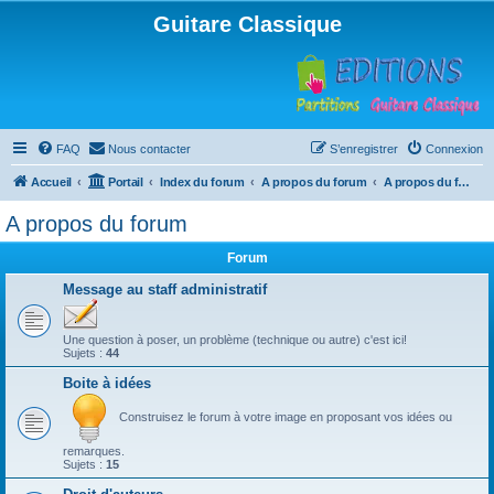
Guitare Classique
FAQ
Nous contacter
S’enregistrer
Connexion
Accueil
Portail
Index du forum
A propos du forum
A propos du forum
A propos du forum
Forum
Message au staff administratif
Une question à poser, un problème (technique ou autre) c'est ici!
Sujets :
44
Boite à idées
Construisez le forum à votre image en proposant vos idées ou
remarques.
Sujets :
15