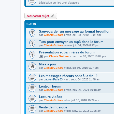
Législation sur les droit d'auteurs
Nouveau sujet
SUJETS
Sauvegarder un message au format brouillon
par
ClassicGuitare
»
ven. oct. 08, 2010 10:05 am
Tuto pour envoyer un mp3 dans le forum
par
ClassicGuitare
»
sam. juil. 04, 2009 8:22 pm
Présentation et bannières du forum
par
ClassicGuitare
»
mer. mai 02, 2007 10:09 pm
Misa à jour
par
ClassicGuitare
»
mer. juil. 08, 2015 9:07 am
Les messages récents sont à la fin !?
par
LaurentParis83
»
lun. sept. 04, 2023 11:48 am
Lenteur forum
par
ClassicGuitare
»
ven. nov. 26, 2021 10:18 am
Lecture vidéos
par
ClassicGuitare
»
lun. juil. 16, 2018 10:29 am
Vente de musique
par
ClassicGuitare
»
dim. janv. 21, 2018 11:25 am