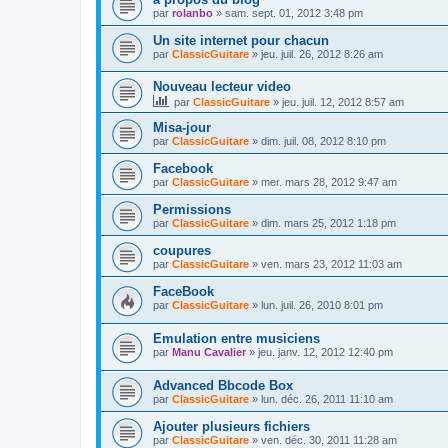
par
rolanbo
»
sam. sept. 01, 2012 3:48 pm
Un site internet pour chacun
par
ClassicGuitare
»
jeu. juil. 26, 2012 8:26 am
Nouveau lecteur video
par
ClassicGuitare
»
jeu. juil. 12, 2012 8:57 am
Misa-jour
par
ClassicGuitare
»
dim. juil. 08, 2012 8:10 pm
Facebook
par
ClassicGuitare
»
mer. mars 28, 2012 9:47 am
Permissions
par
ClassicGuitare
»
dim. mars 25, 2012 1:18 pm
coupures
par
ClassicGuitare
»
ven. mars 23, 2012 11:03 am
FaceBook
par
ClassicGuitare
»
lun. juil. 26, 2010 8:01 pm
Emulation entre musiciens
par
Manu Cavalier
»
jeu. janv. 12, 2012 12:40 pm
Advanced Bbcode Box
par
ClassicGuitare
»
lun. déc. 26, 2011 11:10 am
Ajouter plusieurs fichiers
par
ClassicGuitare
»
ven. déc. 30, 2011 11:28 am