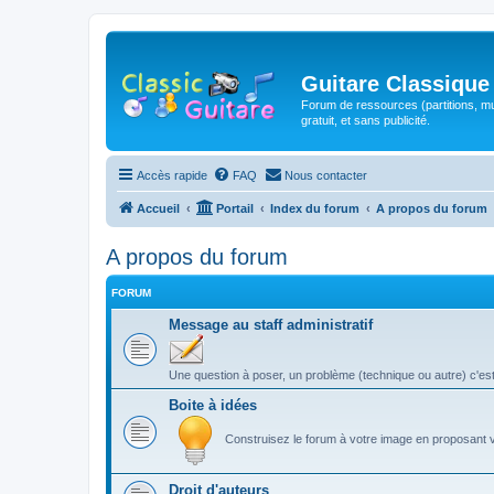
Guitare Classique
Forum de ressources (partitions, mu
gratuit, et sans publicité.
Accès rapide
FAQ
Nous contacter
Accueil
Portail
Index du forum
A propos du forum
A propos du forum
FORUM
Message au staff administratif
Une question à poser, un problème (technique ou autre) c'est 
Boite à idées
Construisez le forum à votre image en proposant 
Droit d'auteurs