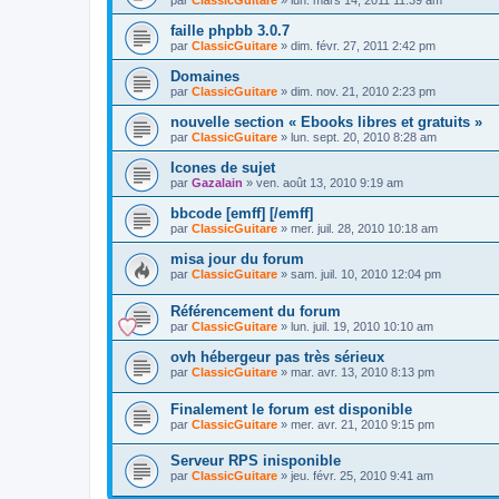
par
ClassicGuitare
»
lun. mars 14, 2011 11:39 am
faille phpbb 3.0.7
par
ClassicGuitare
»
dim. févr. 27, 2011 2:42 pm
Domaines
par
ClassicGuitare
»
dim. nov. 21, 2010 2:23 pm
nouvelle section « Ebooks libres et gratuits »
par
ClassicGuitare
»
lun. sept. 20, 2010 8:28 am
Icones de sujet
par
Gazalain
»
ven. août 13, 2010 9:19 am
bbcode [emff] [/emff]
par
ClassicGuitare
»
mer. juil. 28, 2010 10:18 am
misa jour du forum
par
ClassicGuitare
»
sam. juil. 10, 2010 12:04 pm
Référencement du forum
par
ClassicGuitare
»
lun. juil. 19, 2010 10:10 am
ovh hébergeur pas très sérieux
par
ClassicGuitare
»
mar. avr. 13, 2010 8:13 pm
Finalement le forum est disponible
par
ClassicGuitare
»
mer. avr. 21, 2010 9:15 pm
Serveur RPS inisponible
par
ClassicGuitare
»
jeu. févr. 25, 2010 9:41 am