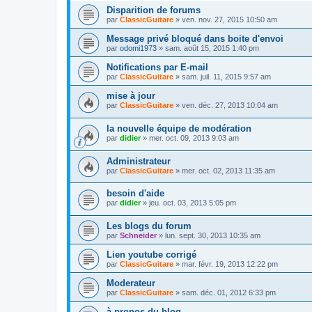
Disparition de forums
par
ClassicGuitare
»
ven. nov. 27, 2015 10:50 am
Message privé bloqué dans boite d'envoi
par
odomi1973
»
sam. août 15, 2015 1:40 pm
Notifications par E-mail
par
ClassicGuitare
»
sam. juil. 11, 2015 9:57 am
mise à jour
par
ClassicGuitare
»
ven. déc. 27, 2013 10:04 am
la nouvelle équipe de modération
par
didier
»
mer. oct. 09, 2013 9:03 am
Administrateur
par
ClassicGuitare
»
mer. oct. 02, 2013 11:35 am
besoin d'aide
par
didier
»
jeu. oct. 03, 2013 5:05 pm
Les blogs du forum
par
Schneider
»
lun. sept. 30, 2013 10:35 am
Lien youtube corrigé
par
ClassicGuitare
»
mar. févr. 19, 2013 12:22 pm
Moderateur
par
ClassicGuitare
»
sam. déc. 01, 2012 6:33 pm
à propos du blog