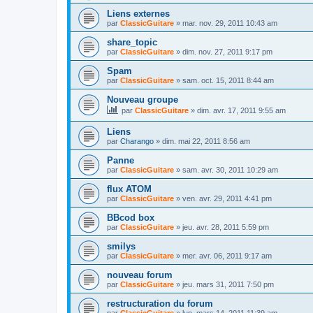
Liens externes
par
ClassicGuitare
»
mar. nov. 29, 2011 10:43 am
share_topic
par
ClassicGuitare
»
dim. nov. 27, 2011 9:17 pm
Spam
par
ClassicGuitare
»
sam. oct. 15, 2011 8:44 am
Nouveau groupe
par
ClassicGuitare
»
dim. avr. 17, 2011 9:55 am
Liens
par
Charango
»
dim. mai 22, 2011 8:56 am
Panne
par
ClassicGuitare
»
sam. avr. 30, 2011 10:29 am
flux ATOM
par
ClassicGuitare
»
ven. avr. 29, 2011 4:41 pm
BBcod box
par
ClassicGuitare
»
jeu. avr. 28, 2011 5:59 pm
smilys
par
ClassicGuitare
»
mer. avr. 06, 2011 9:17 am
nouveau forum
par
ClassicGuitare
»
jeu. mars 31, 2011 7:50 pm
restructuration du forum