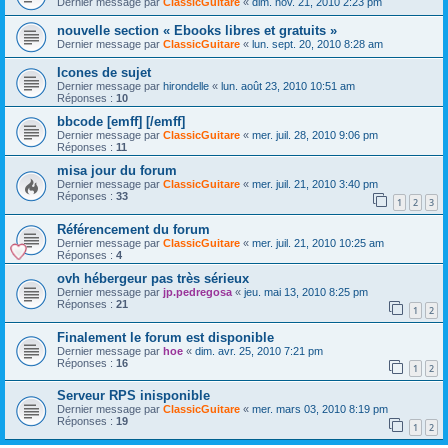
Dernier message par
ClassicGuitare
«
dim. nov. 21, 2010 2:23 pm
nouvelle section « Ebooks libres et gratuits »
Dernier message par
ClassicGuitare
«
lun. sept. 20, 2010 8:28 am
Icones de sujet
Dernier message par
hirondelle
«
lun. août 23, 2010 10:51 am
Réponses :
10
bbcode [emff] [/emff]
Dernier message par
ClassicGuitare
«
mer. juil. 28, 2010 9:06 pm
Réponses :
11
misa jour du forum
Dernier message par
ClassicGuitare
«
mer. juil. 21, 2010 3:40 pm
Réponses :
33
1
2
3
Référencement du forum
Dernier message par
ClassicGuitare
«
mer. juil. 21, 2010 10:25 am
Réponses :
4
ovh hébergeur pas très sérieux
Dernier message par
jp.pedregosa
«
jeu. mai 13, 2010 8:25 pm
Réponses :
21
1
2
Finalement le forum est disponible
Dernier message par
hoe
«
dim. avr. 25, 2010 7:21 pm
Réponses :
16
1
2
Serveur RPS inisponible
Dernier message par
ClassicGuitare
«
mer. mars 03, 2010 8:19 pm
Réponses :
19
1
2