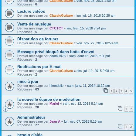
Dernier message par
ClassicGuitare
«
ven. nov. 26, 2021 2:00 pm
Réponses :
8
Lecture vidéos
Dernier message par
ClassicGuitare
«
lun. juil. 16, 2018 10:29 am
Vente de musique
Dernier message par
CTCTCT
«
jeu. févr. 15, 2018 7:24 pm
Réponses :
5
Disparition de forums
Dernier message par
ClassicGuitare
«
ven. nov. 27, 2015 10:50 am
Message privé bloqué dans boite d'envoi
Dernier message par
odomi1973
«
sam. août 15, 2015 2:11 pm
Réponses :
2
Notifications par E-mail
Dernier message par
ClassicGuitare
«
dim. juil. 12, 2015 9:08 am
Réponses :
2
mise à jour
Dernier message par
hirondelle
«
sam. janv. 11, 2014 10:12 pm
Réponses :
63
1
2
3
4
5
la nouvelle équipe de modération
Dernier message par
Marief
«
sam. oct. 12, 2013 8:14 pm
Réponses :
28
1
2
Administrateur
Dernier message par
Jean A
«
lun. oct. 07, 2013 8:16 am
Réponses :
27
1
2
besoin d'aide