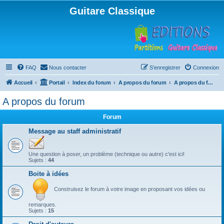
Guitare Classique
FAQ
Nous contacter
S’enregistrer
Connexion
Accueil
Portail
Index du forum
A propos du forum
A propos du forum
A propos du forum
Forum
Message au staff administratif
Une question à poser, un problème (technique ou autre) c'est ici!
Sujets :
44
Boite à idées
Construisez le forum à votre image en proposant vos idées ou
remarques.
Sujets :
15