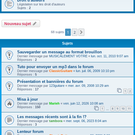
Droit d'auteurs
Législation sur les droit d'auteurs
Sujets :
2
Nouveau sujet
1
2
Suivante
68 sujets
Sujets
Sauvegarder un message au format brouillon
Dernier message par
MUSICALEMENT VOTRE
«
lun. oct. 11, 2010 9:07 am
Réponses :
2
Tuto pour envoyer un mp3 dans le forum
Dernier message par
ClassicGuitare
«
lun. juil. 06, 2009 10:10 pm
Réponses :
5
Présentation et bannières du forum
Dernier message par
123guitare
«
mer. avr. 09, 2008 10:29 am
Réponses :
17
1
2
Misa à jour
Dernier message par
Marieh
«
ven. juin 12, 2026 10:08 am
Réponses :
150
1
8
9
10
11
…
Les messages récents sont à la fin !?
Dernier message par
tambora
«
mer. sept. 06, 2023 8:04 am
Réponses :
3
Lenteur forum