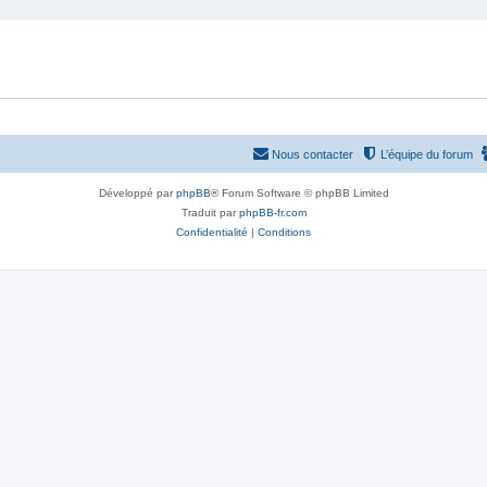
Nous contacter
L’équipe du forum
Développé par
phpBB
® Forum Software © phpBB Limited
Traduit par
phpBB-fr.com
Confidentialité
|
Conditions