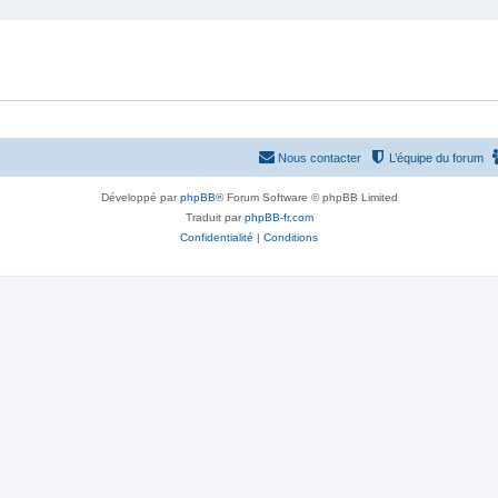
Nous contacter
L’équipe du forum
Développé par
phpBB
® Forum Software © phpBB Limited
Traduit par
phpBB-fr.com
Confidentialité
|
Conditions