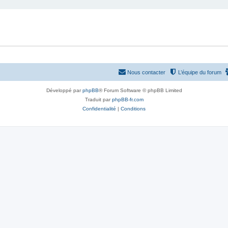
Nous contacter
L’équipe du forum
Développé par
phpBB
® Forum Software © phpBB Limited
Traduit par
phpBB-fr.com
Confidentialité
|
Conditions