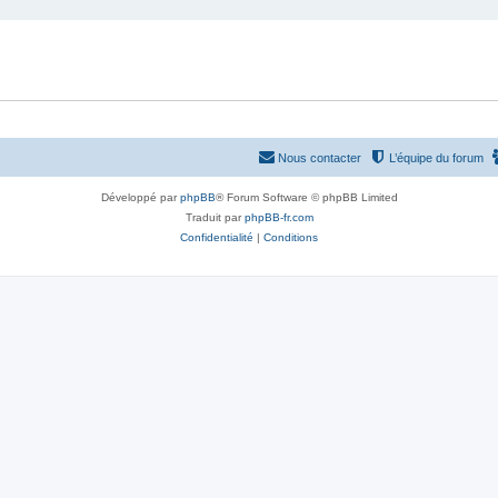
Nous contacter
L’équipe du forum
Développé par
phpBB
® Forum Software © phpBB Limited
Traduit par
phpBB-fr.com
Confidentialité
|
Conditions