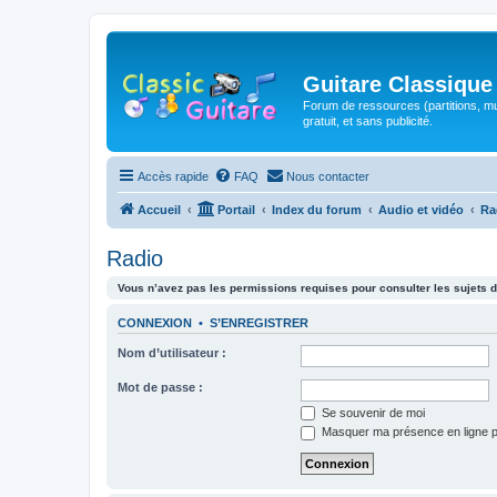
Guitare Classique
Forum de ressources (partitions, mu
gratuit, et sans publicité.
Accès rapide
FAQ
Nous contacter
Accueil
Portail
Index du forum
Audio et vidéo
Ra
Radio
Vous n’avez pas les permissions requises pour consulter les sujets d
CONNEXION
•
S’ENREGISTRER
Nom d’utilisateur :
Mot de passe :
Se souvenir de moi
Masquer ma présence en ligne p