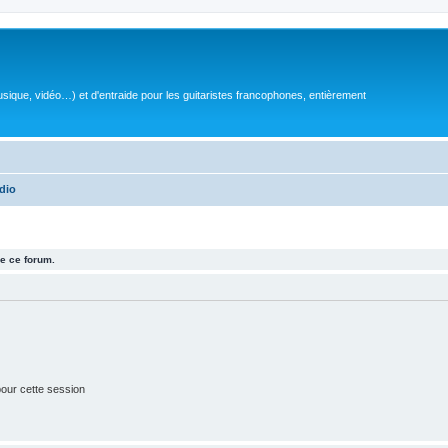
sique, vidéo…) et d'entraide pour les guitaristes francophones, entièrement
dio
e ce forum.
our cette session