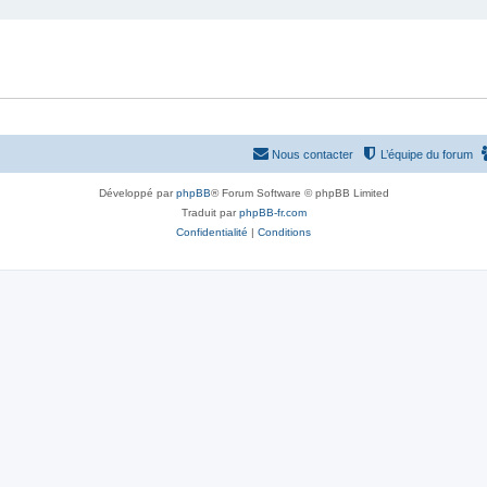
Nous contacter
L’équipe du forum
Développé par
phpBB
® Forum Software © phpBB Limited
Traduit par
phpBB-fr.com
Confidentialité
|
Conditions