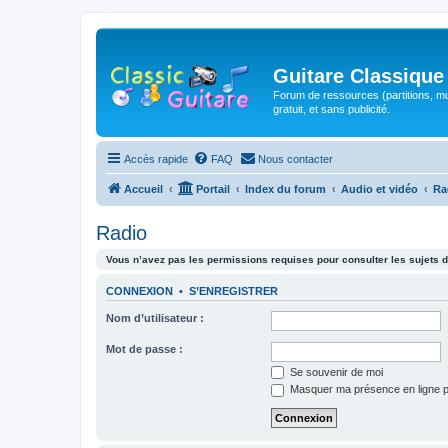
Guitare Classique
Forum de ressources (partitions, mu
gratuit, et sans publicité.
Accès rapide
FAQ
Nous contacter
Accueil
Portail
Index du forum
Audio et vidéo
Ra
Radio
Vous n’avez pas les permissions requises pour consulter les sujets d
CONNEXION
•
S’ENREGISTRER
Nom d’utilisateur :
Mot de passe :
Se souvenir de moi
Masquer ma présence en ligne p