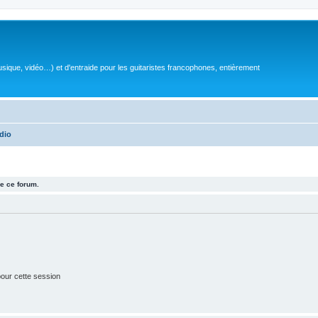
sique, vidéo…) et d'entraide pour les guitaristes francophones, entièrement
dio
e ce forum.
our cette session