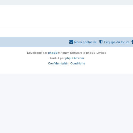
Nous contacter
L’équipe du forum
Développé par
phpBB
® Forum Software © phpBB Limited
Traduit par
phpBB-fr.com
Confidentialité
|
Conditions