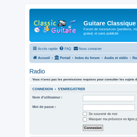
Guitare Classique
Forum de ressources (partitions, mu
gratuit, et sans publicité.
Accès rapide
FAQ
Nous contacter
Accueil
Portail
Index du forum
Audio et vidéo
Ra
Radio
Vous n’avez pas les permissions requises pour consulter les sujets d
CONNEXION
•
S’ENREGISTRER
Nom d’utilisateur :
Mot de passe :
Se souvenir de moi
Masquer ma présence en ligne p