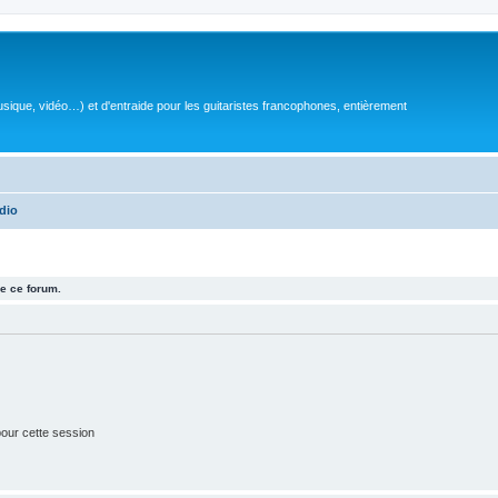
sique, vidéo…) et d'entraide pour les guitaristes francophones, entièrement
dio
e ce forum.
our cette session