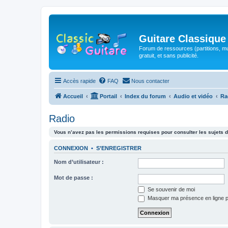
Guitare Classique
Forum de ressources (partitions, mu
gratuit, et sans publicité.
Accès rapide
FAQ
Nous contacter
Accueil
Portail
Index du forum
Audio et vidéo
Ra
Radio
Vous n’avez pas les permissions requises pour consulter les sujets d
CONNEXION
•
S’ENREGISTRER
Nom d’utilisateur :
Mot de passe :
Se souvenir de moi
Masquer ma présence en ligne p