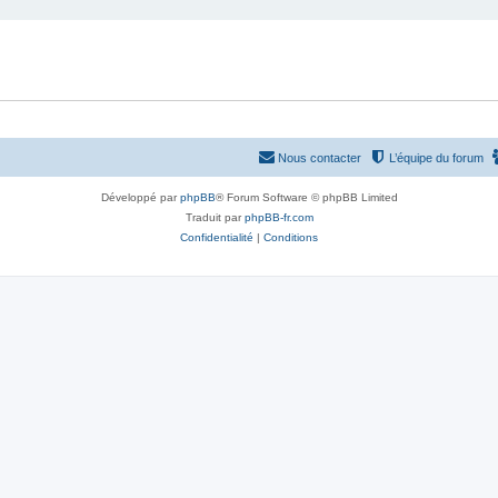
Nous contacter
L’équipe du forum
Développé par
phpBB
® Forum Software © phpBB Limited
Traduit par
phpBB-fr.com
Confidentialité
|
Conditions