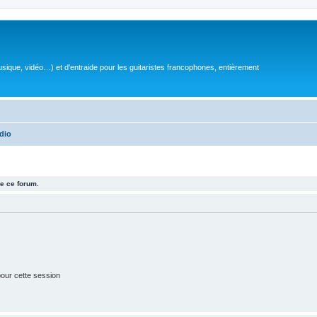
sique, vidéo…) et d'entraide pour les guitaristes francophones, entièrement
dio
e ce forum.
our cette session