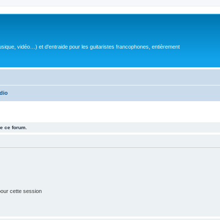
sique, vidéo…) et d'entraide pour les guitaristes francophones, entièrement
dio
e ce forum.
our cette session