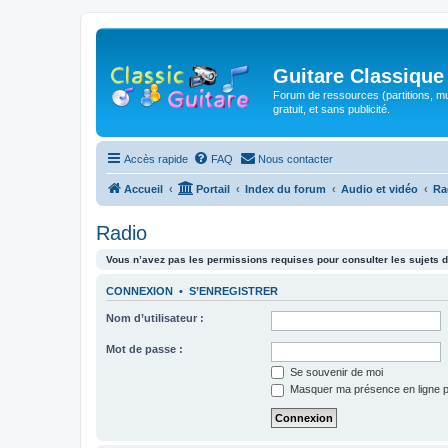
Guitare Classique
Forum de ressources (partitions, mu
gratuit, et sans publicité.
Accès rapide
FAQ
Nous contacter
Accueil
Portail
Index du forum
Audio et vidéo
Ra
Radio
Vous n’avez pas les permissions requises pour consulter les sujets d
CONNEXION
•
S’ENREGISTRER
Nom d’utilisateur :
Mot de passe :
Se souvenir de moi
Masquer ma présence en ligne p