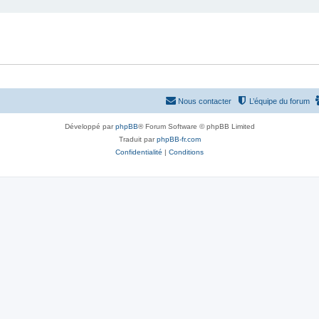
Nous contacter
L’équipe du forum
Développé par
phpBB
® Forum Software © phpBB Limited
Traduit par
phpBB-fr.com
Confidentialité
|
Conditions