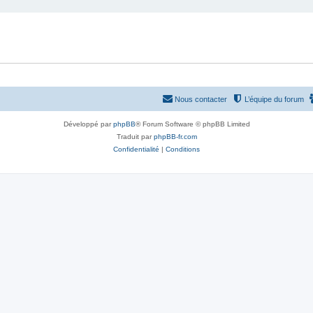
Nous contacter
L’équipe du forum
Développé par
phpBB
® Forum Software © phpBB Limited
Traduit par
phpBB-fr.com
Confidentialité
|
Conditions